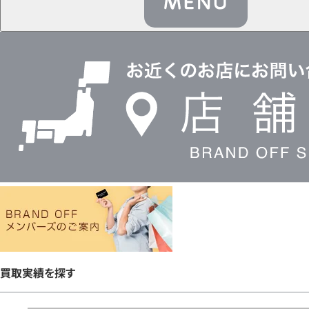
店
舗
検
索
買取実績を探す