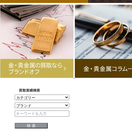
買取実績検索