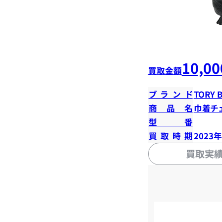
10,00
買取金額
ブランド
TORY 
商品名
巾着チ
型番
買取時期
2023
買取実