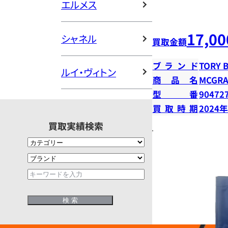
エルメス
17,00
シャネル
買取金額
ブランド
TORY 
ルイ・ヴィトン
商品名
MCGR
型番
90472
買取時期
2024
買取実績検索