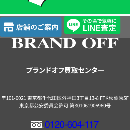
単
査
店
定
舗
の
ご
案
内
ブランドオフ買取センター
〒101-0021 東京都千代田区外神田3丁目13-8 FTK秋葉原5F
東京都公安委員会許可 第301061906960号
フ