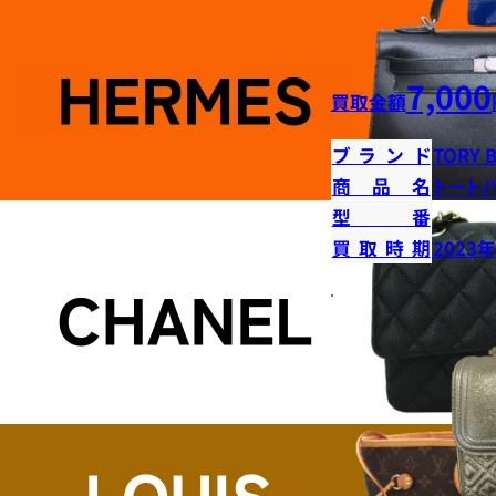
7,000
買取金額
ブランド
TORY 
商品名
トート
型番
買取時期
2023