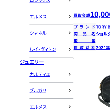
ロレックス
10,00
買取金額
エルメス
ブランド
TORY 
シャネル
商品名
ショル
型番
買取時期
2024
ルイ・ヴィトン
ジュエリー
カルティエ
ブルガリ
エルメス