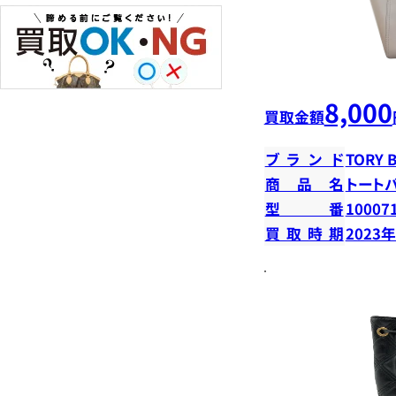
8,000
買取金額
ブランド
TORY 
商品名
トート
型番
10007
買取時期
2023