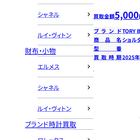
5,000
シャネル
買取金額
ブランド
TORY 
ルイ・ヴィトン
商品名
ショル
型番
財布・小物
買取時期
2025
エルメス
シャネル
ルイ・ヴィトン
ブランド時計買取