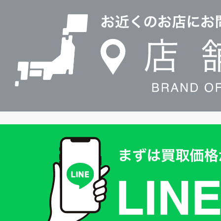
0120604117
舗
検
索
買
取
価
格
は
LINE
簡