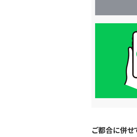
買
取
価
格
は
LINE
簡
単
査
定
ご都合に併せ