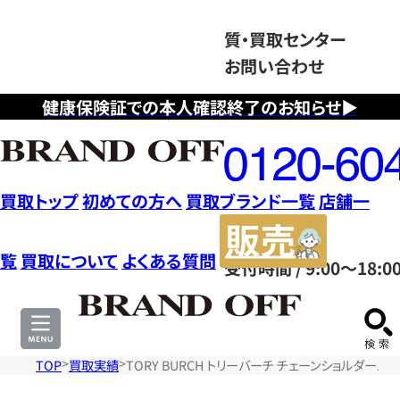
質・買取センター
お問い合わせ
健康保険証での本人確認終了のお知らせ▶
フ
リ
ー
ダ
買取トップ
初めての方へ
買取ブランド一覧
店舗一
イ
販
ヤ
売
覧
買取について
よくある質問
受付時間 / 9:00～18:0
ル
サ
0120604117
イ
ト
TOP
買取実績
TORY BURCH トリーバーチ チェーンショルダーバ