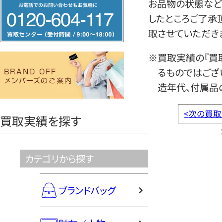
フ
お品物の状態など
リ
したところご了承
ー
取させていただき
ダ
※買取実績の『買
イ
るものではござ
ヤ
造年代、付属品
ル
0120604117
<
次の買取
買取実績を探す
カテゴリから探す
ブランドバッグ