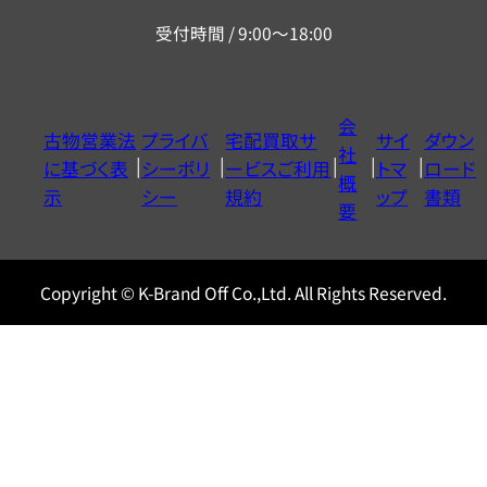
リ
受付時間 / 9:00～18:00
ー
ダ
イ
会
古物営業法
プライバ
宅配買取サ
サイ
ダウン
ヤ
社
に基づく表
シーポリ
ービスご利用
トマ
ロード
ル
概
示
シー
規約
ップ
書類
0120604117
要
Copyright © K-Brand Off Co.,Ltd. All Rights Reserved.