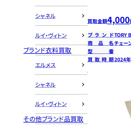
シャネル
4,000
買取金額
ルイ・ヴィトン
ブランド
TORY 
商品名
チェー
ブランド衣料買取
型番
買取時期
2024
エルメス
シャネル
ルイ・ヴィトン
その他ブランド品買取