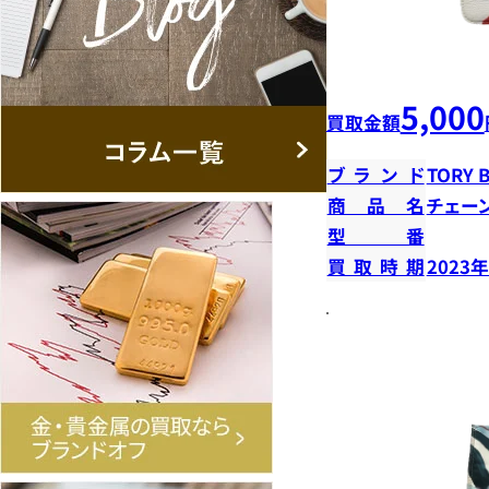
5,000
買取金額
ブランド
TORY 
商品名
チェー
型番
買取時期
2023