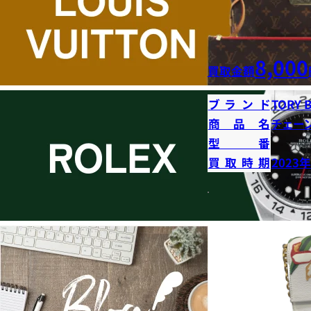
8,000
買取金額
ブランド
TORY 
商品名
チェー
型番
買取時期
2023