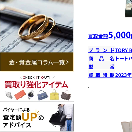
5,000
買取金額
ブランド
TORY 
商品名
トート
型番
買取時期
2023