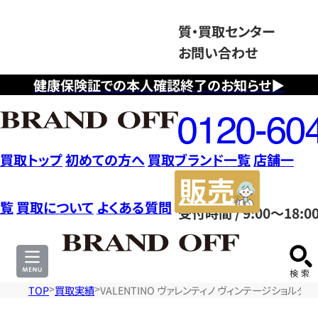
質・買取センター
お問い合わせ
健康保険証での本人確認終了のお知らせ▶
フ
リ
ー
ダ
買取トップ
初めての方へ
買取ブランド一覧
店舗一
イ
販
ヤ
売
覧
買取について
よくある質問
受付時間 / 9:00～18:0
ル
サ
0120604117
イ
ト
TOP
買取実績
VALENTINO ヴァレンティノ ヴィンテージショルダ