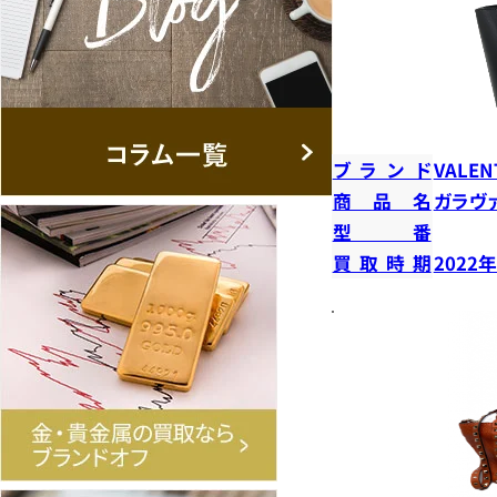
ブランド
VALEN
商品名
ガラヴ
型番
買取時期
2022