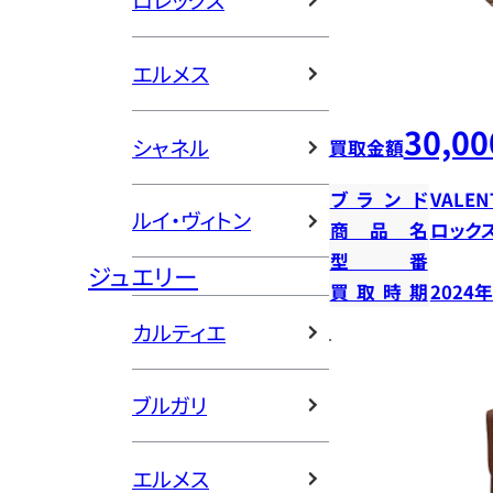
ロレックス
エルメス
30,00
シャネル
買取金額
ブランド
VALEN
ルイ・ヴィトン
商品名
ロック
型番
ジュエリー
買取時期
2024
カルティエ
ブルガリ
エルメス