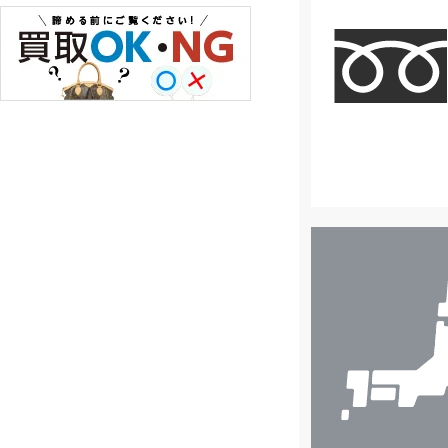
店
舗
検
索