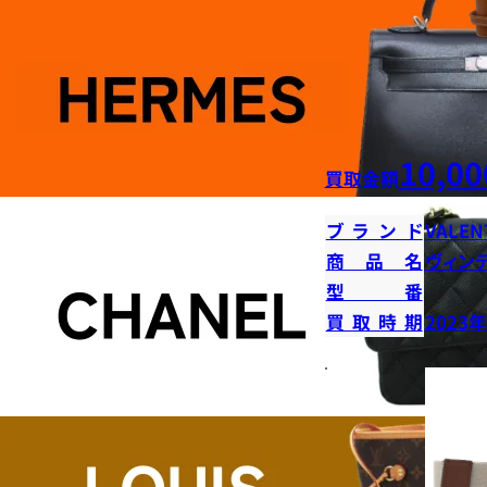
10,00
買取金額
ブランド
VALEN
商品名
ヴィン
型番
買取時期
2023