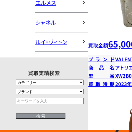
エルメス
シャネル
65,00
ルイ・ヴィトン
買取金額
ブランド
VALEN
商品名
アトリエ
買取実績検索
型番
XW2B0
買取時期
2023