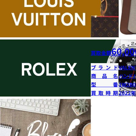
60,00
買取金額
ブランド
VALEN
商品名
ハンド
型番
1W2B0
買取時期
2022