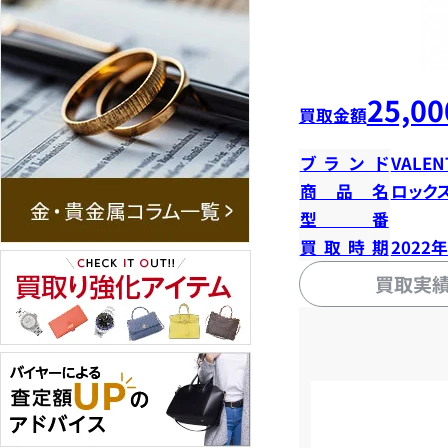
25,00
買取金額
ブランド
VALEN
商品名
ロック
型番
買取時期
2022
買取実