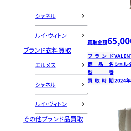
シャネル
ルイ・ヴィトン
65,00
買取金額
ブランド衣料買取
ブランド
VALEN
商品名
ショル
エルメス
型番
買取時期
2024
シャネル
ルイ・ヴィトン
その他ブランド品買取