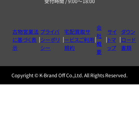
受付時間 / 9:00～18:00
ー
ダ
イ
会
古物営業法
プライバ
宅配買取サ
サイ
ダウン
ヤ
社
に基づく表
シーポリ
ービスご利用
トマ
ロード
ル
概
示
シー
規約
ップ
書類
0120604117
要
Copyright © K-Brand Off Co.,Ltd. All Rights Reserved.