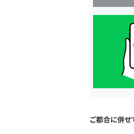
買
取
価
格
は
LINE
簡
単
査
定
ご都合に併せ