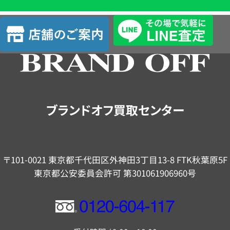
単
査
店
定
舗
の
ご
案
内
ブランドオフ買取センター
〒101-0021 東京都千代田区外神田3丁目13-8 FTK秋葉原5F
東京都公安委員会許可 第301061906960号
フ
リ