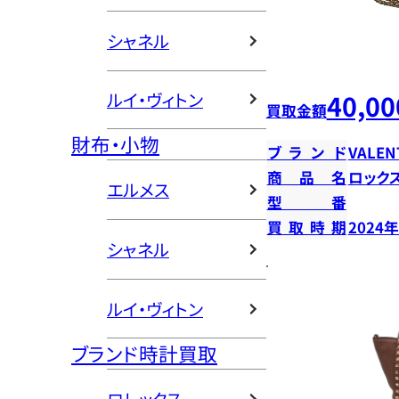
シャネル
40,00
ルイ・ヴィトン
買取金額
財布・小物
ブランド
VALEN
商品名
ロック
エルメス
型番
買取時期
2024
シャネル
ルイ・ヴィトン
ブランド時計買取