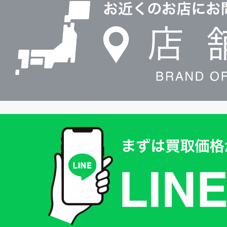
検
索
買
取
価
格
は
LINE
簡