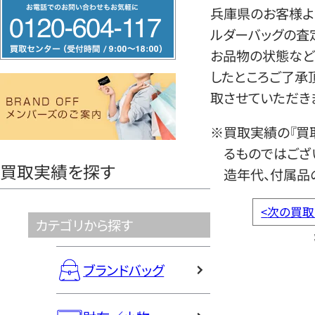
フ
兵庫県のお客様より
リ
ルダーバッグの査
ー
お品物の状態など
ダ
したところご了承
イ
取させていただき
ヤ
ル
※買取実績の『買
0120604117
るものではござ
買取実績を探す
造年代、付属品
<
次の買取
カテゴリから探す
ブランドバッグ