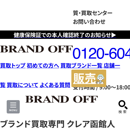
質・買取センター
お問い合わせ
健康保険証での本人確認終了のお知らせ▶
フ
リ
ー
ダ
買取トップ
初めての方へ
買取ブランド一覧
店舗一
イ
販
ヤ
売
覧
買取について
よくある質問
受付時間 / 9:00～18:0
ル
サ
0120604117
イ
ト
ブランド買取専門 クレア函館人