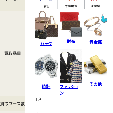
店
へ
の
ア
ク
財布
貴金属
セ
バッグ
ス
買取品目
マ
ッ
プ
その他
時計
ファッショ
ン
1席
買取ブース数