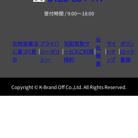
リ
受付時間 / 9:00～18:00
ー
ダ
イ
会
古物営業法
プライバ
宅配買取サ
サイ
ダウン
ヤ
社
に基づく表
シーポリ
ービスご利用
トマ
ロード
ル
概
示
シー
規約
ップ
書類
0120604117
要
Copyright © K-Brand Off Co.,Ltd. All Rights Reserved.