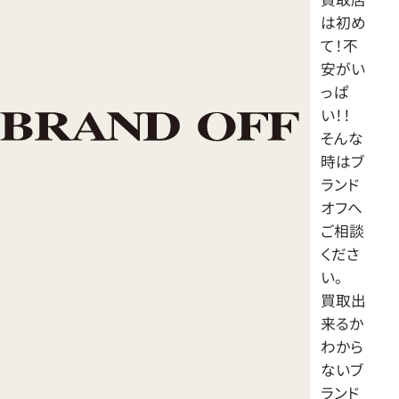
か
は初め
ら
て！不
安がい
っぱ
い！！
そんな
時はブ
ランド
オフへ
ご相談
くださ
い。
買取出
来るか
わから
ないブ
ランド