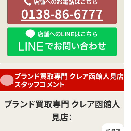
0138-86-6777
店
舗
へ
の
LINE
問
ブランド買取専門 クレア函館人見店
い
スタッフコメント
合
わ
せ
ブランド買取専門 クレア函館人
は
見店：
こ
ち
ら
買取店