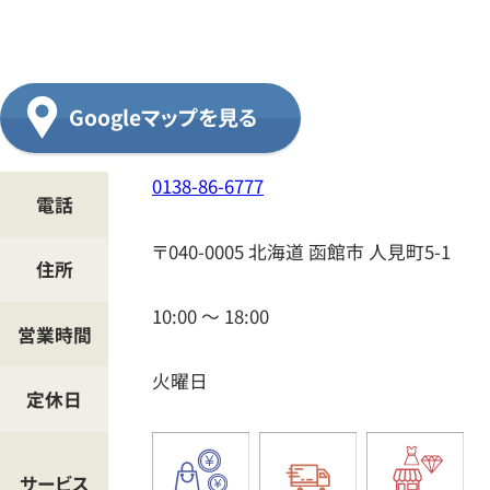
ラ
ン
ド
Googleマップを見る
買
取
0138-86-6777
専
電話
門
〒040-0005
北海道
函館市
人見町5-1
ク
住所
レ
10:00 ～ 18:00
ア
営業時間
函
火曜日
定休日
館
人
見
サービス