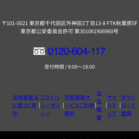
〒101-0021 東京都千代田区外神田3丁目13-8 FTK秋葉原5F
東京都公安委員会許可 第301061906960号
フ
リ
受付時間 / 9:00～18:00
ー
ダ
イ
会
古物営業法
プライバ
宅配買取サ
サイ
ダウン
ヤ
社
に基づく表
シーポリ
ービスご利用
トマ
ロード
ル
概
示
シー
規約
ップ
書類
0120604117
要