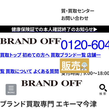
質・買取センター
お問い合わせ
健康保険証での本人確認終了のお知らせ▶
フ
リ
ー
ダ
買取トップ
初めての方へ
買取ブランド一覧
店舗一
イ
販
ヤ
売
覧
買取について
よくある質問
受付時間 / 9:00～18:0
ル
サ
0120604117
イ
ト
ブランド買取専門 エキーマ今津