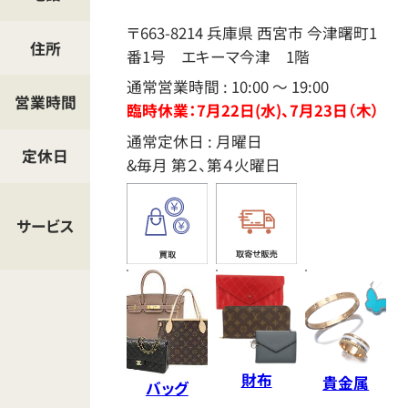
門
〒663-8214
兵庫県
西宮市
今津曙町1
エ
住所
番1号 エキーマ今津 1階
キ
通常営業時間 : 10:00 ～ 19:00
ー
営業時間
臨時休業：7月22日(水)、7月23日（木）
マ
通常定休日 : 月曜日
定休日
今
&毎月 第２、第４火曜日
津
店
サービス
へ
の
ア
ク
セ
財布
貴金属
ス
バッグ