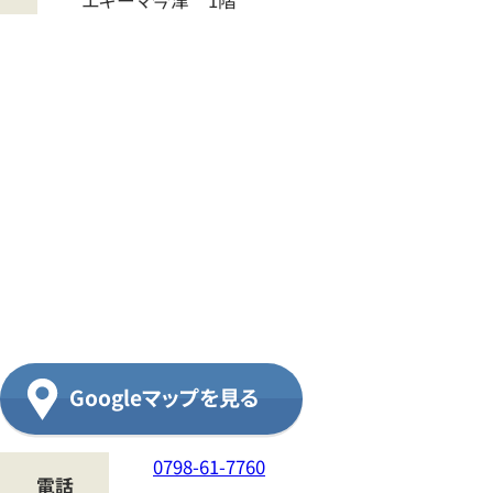
エキーマ今津 1階
ブ
ラ
ン
ド
オ
フ
ブ
ラ
ン
ド
Googleマップを見る
買
取
0798-61-7760
専
電話