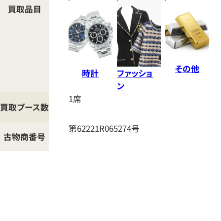
マ
買取品目
ッ
プ
その他
時計
ファッショ
ン
1席
買取ブース数
第62221R065274号
古物商番号