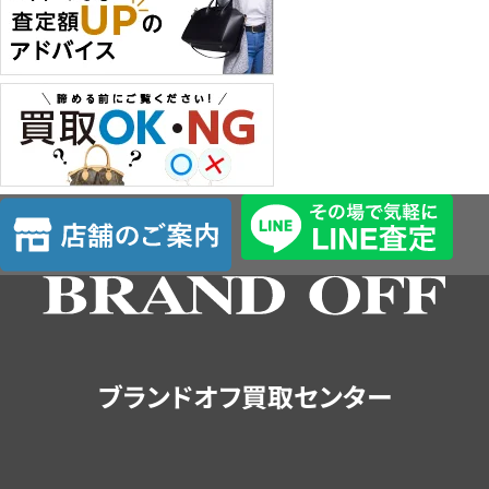
店
舗
の
ご
案
内
ブランドオフ買取センター