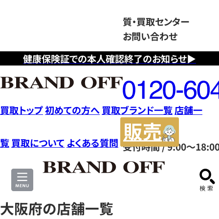
質・買取センター
お問い合わせ
健康保険証での本人確認終了のお知らせ▶
フ
リ
ー
ダ
買取トップ
初めての方へ
買取ブランド一覧
店舗一
イ
販
ヤ
売
覧
買取について
よくある質問
受付時間 / 9:00～18:0
ル
サ
0120604117
イ
ト
大阪府の店舗一覧