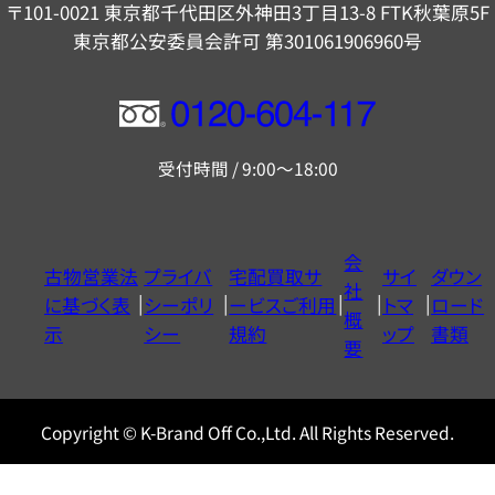
〒101-0021 東京都千代田区外神田3丁目13-8 FTK秋葉原5F
東京都公安委員会許可 第301061906960号
フ
リ
受付時間 / 9:00～18:00
ー
ダ
イ
会
古物営業法
プライバ
宅配買取サ
サイ
ダウン
ヤ
社
に基づく表
シーポリ
ービスご利用
トマ
ロード
ル
概
示
シー
規約
ップ
書類
0120604117
要
Copyright © K-Brand Off Co.,Ltd. All Rights Reserved.