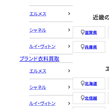
エルメス
近畿
シャネル
滋賀県
ルイ・ヴィトン
兵庫県
ブランド衣料買取
エルメス
北海道
シャネル
北信越
ルイ・ヴィトン