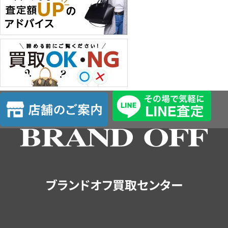
店
舗
の
ご
案
内
ブランドオフ買取センター