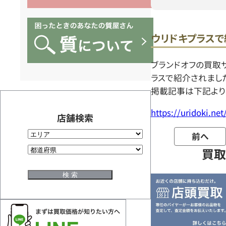
ウリドキプラスで
ブランドオフの買取
ラスで紹介されまし
掲載記事は下記より
https://uridoki.ne
店舗検索
前へ
買