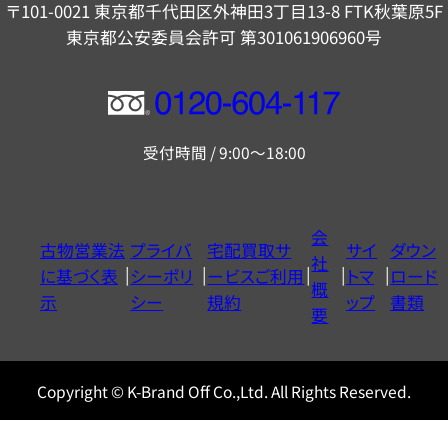
〒101-0021 東京都千代田区外神田3丁目13-8 FTK秋葉原5F
東京都公安委員会許可 第301061906960号
フ
リ
受付時間 / 9:00～18:00
ー
ダ
イ
会
古物営業法
プライバ
宅配買取サ
サイ
ダウン
ヤ
社
に基づく表
シーポリ
ービスご利用
トマ
ロード
ル
概
示
シー
規約
ップ
書類
0120604117
要
Copyright © K-Brand Off Co.,Ltd. All Rights Reserved.