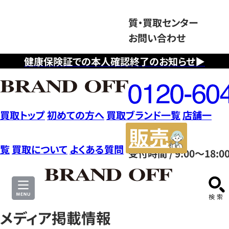
質・買取センター
お問い合わせ
健康保険証での本人確認終了のお知らせ▶
フ
リ
ー
ダ
買取トップ
初めての方へ
買取ブランド一覧
店舗一
イ
販
ヤ
売
覧
買取について
よくある質問
受付時間 / 9:00～18:0
ル
サ
0120604117
イ
ト
メディア掲載情報