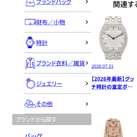
ブランドバッグ
関連す
財布／小物
時計
ブランド衣料／雑貨
2026.07.31
【2026年最新】グッ
ジュエリー
チ時計の査定ポイ
ントと買取相場・モ
デル別価格
その他
ブランドから探す
バッグ