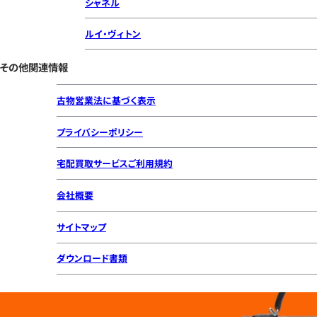
シャネル
ルイ・ヴィトン
その他関連情報
古物営業法に基づく表示
プライバシーポリシー
宅配買取サービスご利用規約
会社概要
サイトマップ
ダウンロード書類