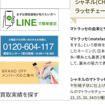
シャネル(C
ラッセチェ
マトラッセの由来と
フ
マトラッセ（matelas
をする」という意味を持
リ
したネーミング。日本
ー
糸・横糸とも裏表２
ダ
して、裏糸の張力で
イ
ヤ
シャネルのマトラッ
ル
ヤ形格子状に仕上げ
0120604117
ルのマトラッセチェ
買取実績を探す
23、25、30、34の