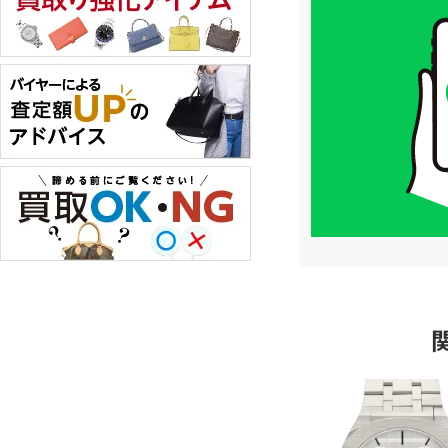
買
取
価
格
は
LINE
簡
単
査
定