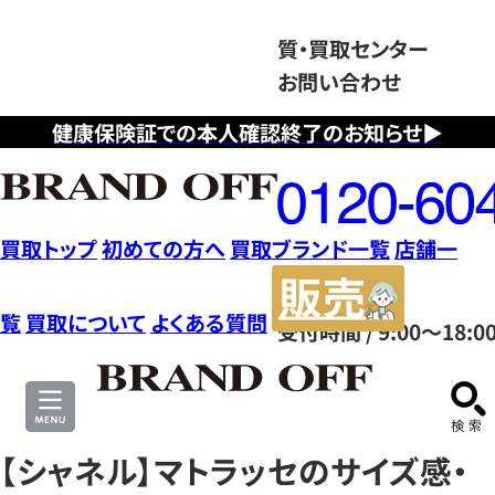
質・買取センター
お問い合わせ
健康保険証での本人確認終了のお知らせ▶
フ
リ
ー
ダ
買取トップ
初めての方へ
買取ブランド一覧
店舗一
イ
販
ヤ
売
覧
買取について
よくある質問
受付時間 / 9:00～18:0
ル
サ
0120604117
イ
ト
【シャネル】マトラッセのサイズ感・