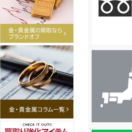
店
舗
検
索