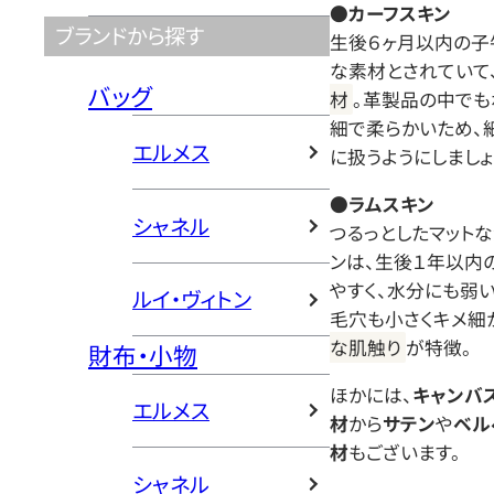
●カーフスキン
ブランドから探す
生後６ヶ月以内の子
な素材とされていて
バッグ
材
。革製品の中でも
細で柔らかいため、
エルメス
に扱うようにしましょ
●ラムスキン
シャネル
つるっとしたマット
ンは、生後１年以内
やすく、水分にも弱い
ルイ・ヴィトン
毛穴も小さくキメ細
な肌触り
が特徴。
財布・小物
ほかには、
キャンバ
エルメス
材
から
サテン
や
ベル
材
もございます。
シャネル