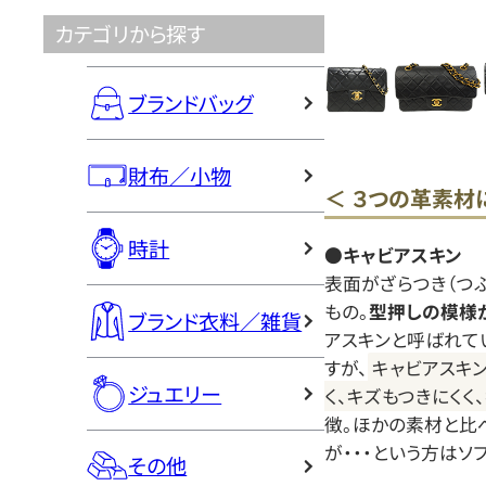
カテゴリから探す
ブランドバッグ
財布／小物
＜ ３つの革素材
時計
●キャビアスキン
表面がざらつき（つ
もの。
型押しの模様
ブランド衣料／雑貨
アスキンと呼ばれて
すが、
キャビアスキ
ジュエリー
く、キズもつきにくく
徴。ほかの素材と比
が・・・という方はソ
その他