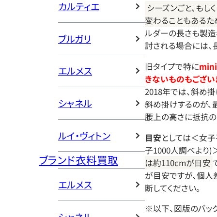
カルティエ
シーズンごと、もし
変わることもあるた
ルダーの長さも製造
ブルガリ
討される場合には、
旧タイプで特に
mi
エルメス
きないものもござい
2018年では、斜め
シャネル
斜め掛けするのが、
腰上の高さに抵抗の
ルイ・ヴィトン
目安
としては＜女子平均
子1000人調べより)
ブランド衣料買取
は約110cmが目安
が目安ですが、個人
エルメス
断してください。
※以下、図版のバッ