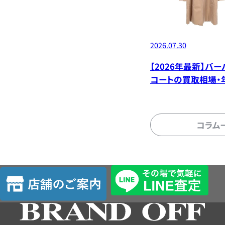
2026.07.30
【2026年最新】バー
コートの買取相場・
デル別価格
コラム
店
舗
の
ご