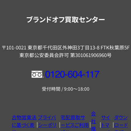
案
内
ブランドオフ買取センター
〒101-0021 東京都千代田区外神田3丁目13-8 FTK秋葉原5F
東京都公安委員会許可 第301061906960号
フ
リ
受付時間 / 9:00～18:00
ー
ダ
イ
会
古物営業法
プライバ
宅配買取サ
サイ
ダウン
ヤ
社
に基づく表
シーポリ
ービスご利用
トマ
ロード
ル
概