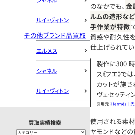
シャネル
のなかでも、
金
ルムの造形など
ルイ・ヴィトン
手作業が特徴
その他ブランド品買取
質感や耐久性を
仕上げられてい
エルメス
製作に300
シャネル
ス《フエ》では
カットが施され
ルイ・ヴィトン
ヴェセッティ
引用元：
Hermès｜
使用される素材
買取実績検索
ヤモンドなどの