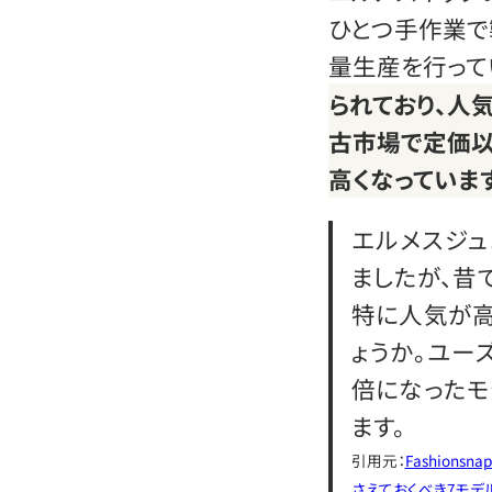
ひとつ手作業で
量生産を行って
られており、人
古市場で定価以
高くなっていま
エルメスジュ
ましたが、昔
特に人気が高
ょうか。ユー
倍になったモ
ます。
引用元：
Fashion
さえておくべき7モデ