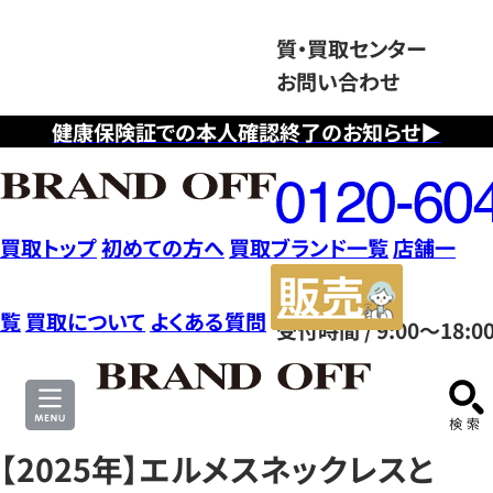
質・買取センター
お問い合わせ
健康保険証での本人確認終了のお知らせ▶
フ
リ
ー
ダ
買取トップ
初めての方へ
買取ブランド一覧
店舗一
イ
販
ヤ
売
覧
買取について
よくある質問
受付時間 / 9:00～18:0
ル
サ
0120604117
イ
ト
【2025年】エルメスネックレスと