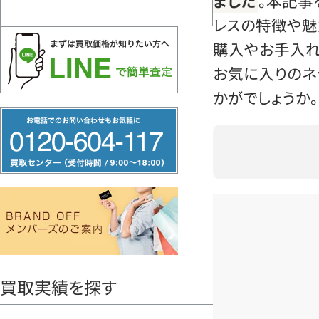
ました
。本記事
レスの特徴や魅
購入やお手入れ
お気に入りのネ
かがでしょうか。
フ
リ
ー
ダ
イ
ヤ
ル
0120604117
買取実績を探す