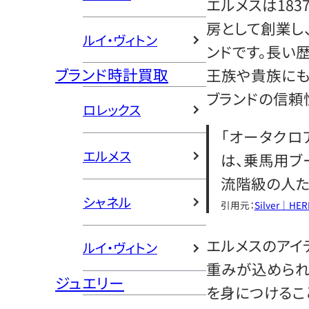
エルメスは18
房として創業し
ルイ・ヴィトン
ンドです。長い
ブランド時計買取
王族や貴族にも
ブランドの信頼
ロレックス
「オータクロ
エルメス
は、乗馬用ブ
流階級の人た
シャネル
引用元：
Silver｜HE
エルメスのアイ
ルイ・ヴィトン
重みが込められ
ジュエリー
を身につけるこ