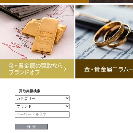
買取実績検索