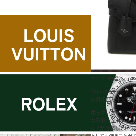
サイズ：約幅28cm×
「ロックミー・エヴァ
の日用品を十分に収
柔らかいカーフレザ
な形状で全体にモダ
ップが付属しており
としても使うことがで