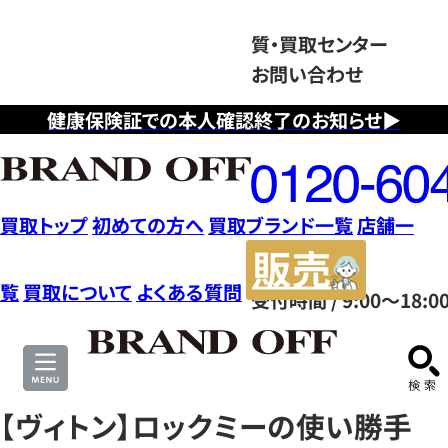
質・買取センター
お問い合わせ
健康保険証での本人確認終了のお知らせ▶
フ
リ
ー
ダ
買取トップ
初めての方へ
買取ブランド一覧
店舗一
イ
販
ヤ
売
覧
買取について
よくある質問
受付時間 / 9:00～18:0
ル
サ
0120604117
イ
ト
【ヴィトン】ロックミーの使い勝手