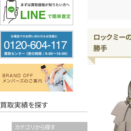
フ
ロックミー
リ
勝手
ー
ダ
イ
ヤ
ル
0120604117
買取実績を探す
カテゴリから探す