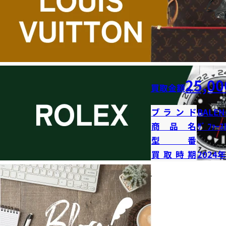
25,00
買取金額
ブランド
BALEN
商品名
ｻﾞ ﾌｧ
型番
買取時期
2024