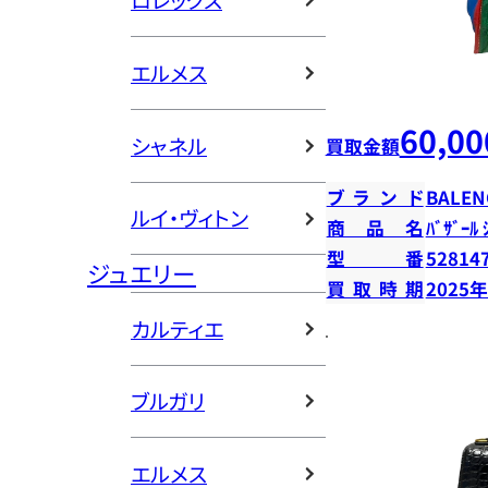
ロレックス
エルメス
60,00
シャネル
買取金額
ブランド
BALEN
ルイ・ヴィトン
商品名
ﾊﾞｻﾞｰﾙ 
型番
52814
ジュエリー
買取時期
2025
カルティエ
ブルガリ
エルメス