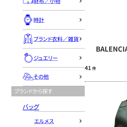
財布／小物
時計
ブランド衣料／雑貨
BALENC
ジュエリー
41
件
その他
ブランドから探す
バッグ
エルメス