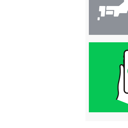
買
取
価
格
は
LINE
簡
単
査
定