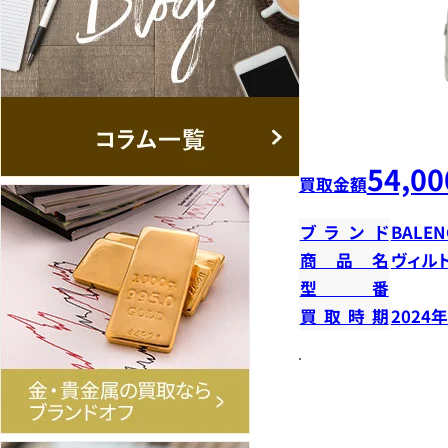
54,00
買取金額
ブランド
BALEN
商品名
ヴィル
型番
買取時期
2024