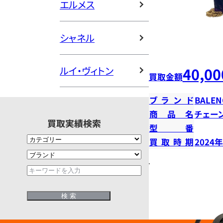
エルメス
シャネル
40,00
ルイ・ヴィトン
買取金額
ブランド
BALEN
商品名
チェー
買取実績検索
型番
買取時期
2024