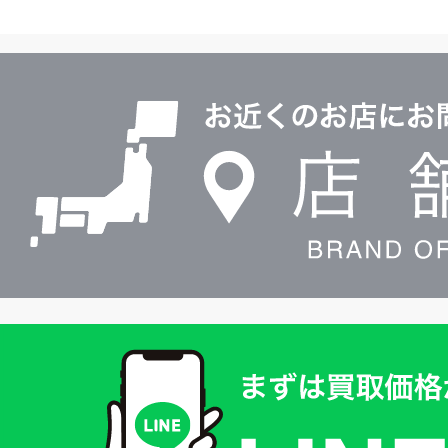
ヤ
ル
店
0120604117
舗
検
索
買
取
価
格