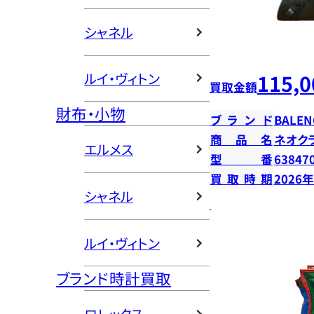
シャネル
115,0
ルイ・ヴィトン
買取金額
財布・小物
ブランド
BALEN
商品名
ネオク
エルメス
型番
63847
買取時期
2026
シャネル
ルイ・ヴィトン
ブランド時計買取