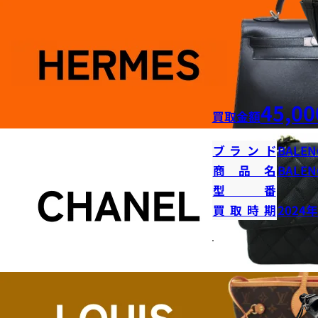
45,00
買取金額
ブランド
BALEN
商品名
BALE
型番
買取時期
2024