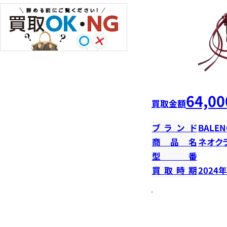
64,00
買取金額
ブランド
BALEN
商品名
ネオク
型番
買取時期
2024