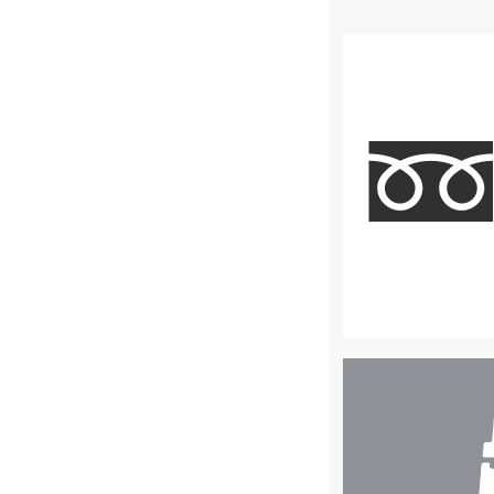
店
舗
検
索