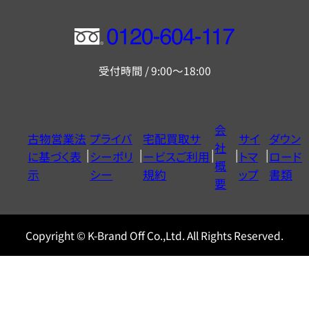
フ
リ
受付時間 / 9:00～18:00
ー
ダ
イ
会
古物営業法
プライバ
宅配買取サ
サイ
ダウン
ヤ
社
に基づく表
シーポリ
ービスご利用
トマ
ロード
ル
概
示
シー
規約
ップ
書類
0120604117
要
Copyright © K-Brand Off Co.,Ltd. All Rights Reserved.