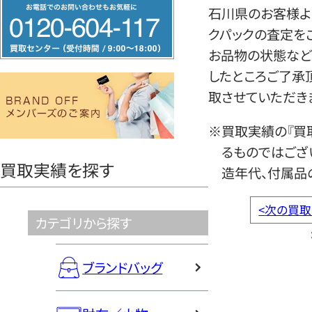
フ
石川県のお客様より
リ
クパックの査定を
ー
お品物の状態など
ダ
したところご了承
イ
取させていただき
ヤ
ル
※買取実績の『買
0120604117
るものではござ
買取実績を探す
造年代、付属品
<
次の買取
カテゴリから探す
ブランドバッグ