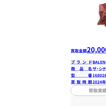
20,00
買取金額
ブランド
BALEN
商品名
ザ・シテ
型番
16802
買取時期
2024
買取実