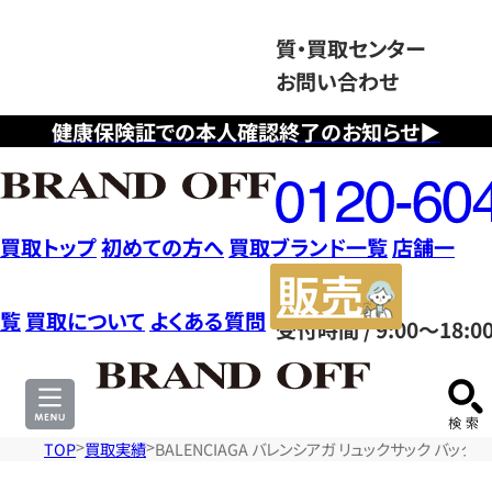
質・買取センター
お問い合わせ
健康保険証での本人確認終了のお知らせ▶
フ
リ
ー
ダ
買取トップ
初めての方へ
買取ブランド一覧
店舗一
イ
販
ヤ
売
覧
買取について
よくある質問
受付時間 / 9:00～18:0
ル
サ
0120604117
イ
ト
TOP
買取実績
BALENCIAGA バレンシアガ リュックサック バッ