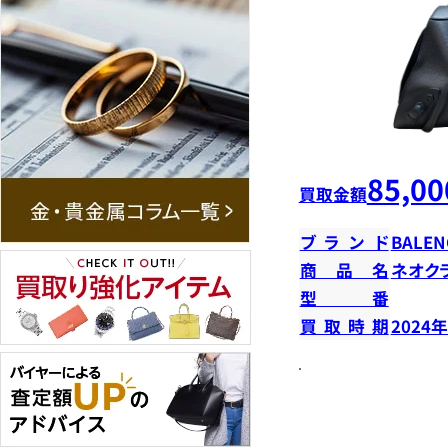
85,00
買取金額
ブランド
BALEN
商品名
ネオク
型番
買取時期
2024