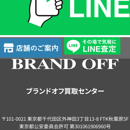
は
LINE
簡
単
査
店
定
舗
の
ご
案
内
ブランドオフ買取センター
〒101-0021 東京都千代田区外神田3丁目13-8 FTK秋葉原5F
東京都公安委員会許可 第301061906960号