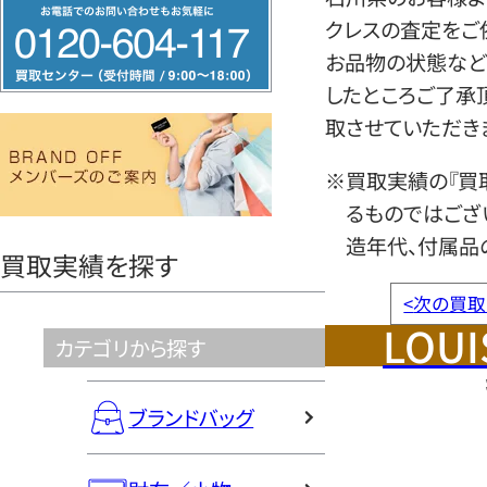
フ
クレスの査定をご
リ
お品物の状態など
ー
したところご了承
ダ
取させていただき
イ
ヤ
※買取実績の『買
ル
るものではござ
0120604117
造年代、付属品
買取実績を探す
<
次の買取
LOUI
カテゴリから探す
ブランドバッグ