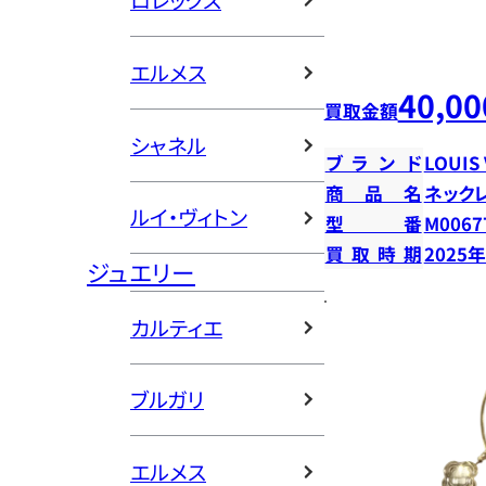
ロレックス
エルメス
40,00
買取金額
シャネル
ブランド
LOUIS
商品名
ネック
ルイ・ヴィトン
型番
M0067
買取時期
2025
ジュエリー
カルティエ
ブルガリ
エルメス