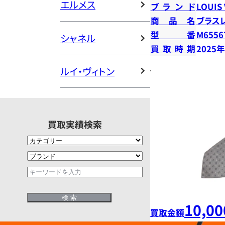
エルメス
ブランド
LOUIS
商品名
ブラス
型番
M6556
シャネル
買取時期
2025
ルイ・ヴィトン
買取実績検索
10,00
買取金額