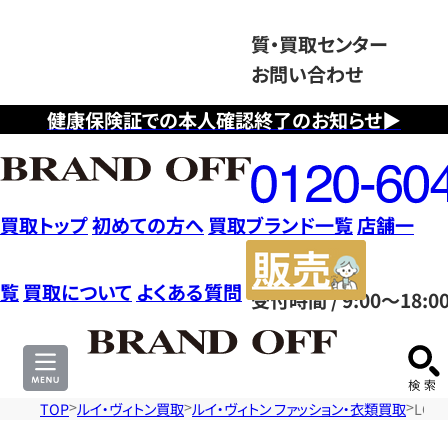
質・買取センター
お問い合わせ
健康保険証での本人確認終了のお知らせ▶
フ
リ
ー
ダ
買取トップ
初めての方へ
買取ブランド一覧
店舗一
イ
販
ヤ
売
覧
買取について
よくある質問
受付時間 / 9:00～18:0
ル
サ
0120604117
イ
ト
TOP
ルイ・ヴィトン買取
ルイ・ヴィトン ファッション・衣類買取
LOU