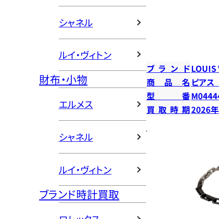
シャネル
ルイ・ヴィトン
ブランド
LOUIS
財布・小物
商品名
ピアス
型番
M0444
エルメス
買取時期
2026
シャネル
ルイ・ヴィトン
ブランド時計買取