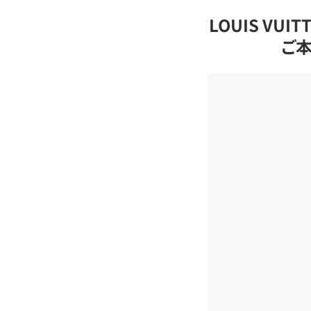
LOUIS VU
ご