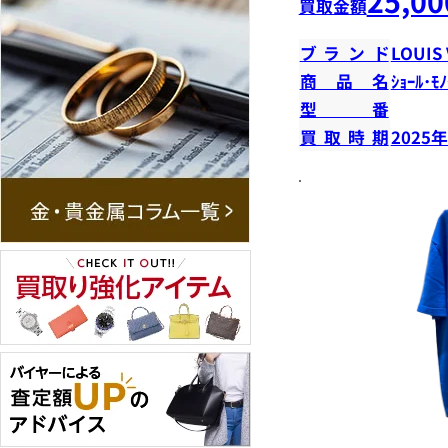
25,00
買取金額
ブランド
LOUIS
商品名
ｼｮｰﾙ･ﾓﾉ
型番
買取時期
2025