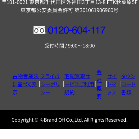
〒101-0021 東京都千代田区外神田3丁目13-8 FTK秋葉原5F
東京都公安委員会許可 第301061906960号
フ
リ
受付時間 / 9:00～18:00
ー
ダ
イ
会
古物営業法
プライバ
宅配買取サ
サイ
ダウン
ヤ
社
に基づく表
シーポリ
ービスご利用
トマ
ロード
ル
概
示
シー
規約
ップ
書類
0120604117
要
Copyright © K-Brand Off Co.,Ltd. All Rights Reserved.