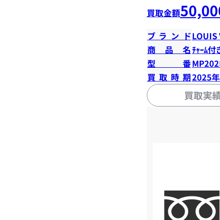
50,00
買取金額
ブランド
LOUIS
商品名
ﾁｬｰﾑ付
型番
MP20
買取時期
2025
買取実