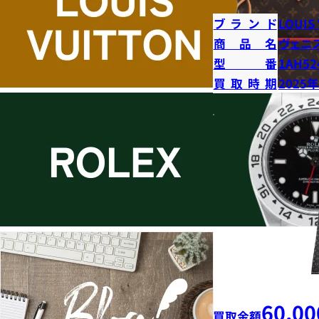
ブランド
LOUIS
商品名
ヴェニ
型番
1AH52
買取時期
2025
60,00
買取金額