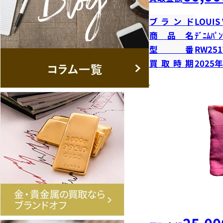
ブランド
LOUIS
商品名
ﾃﾞﾆﾑﾊﾟﾝ
型番
RW251
買取時期
2025