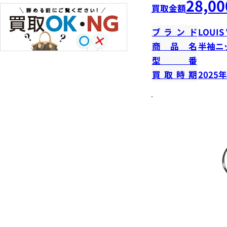
28,00
買取金額
ブランド
LOUIS
商品名
半袖ニ
型番
買取時期
2025