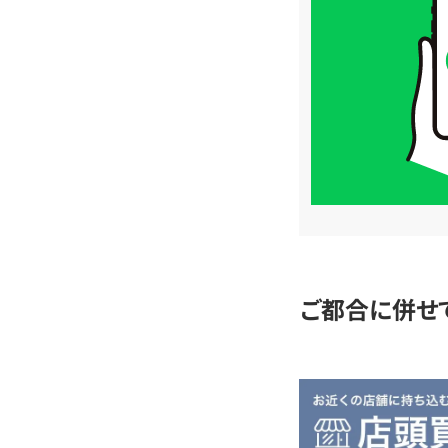
取
価
格
は
LINE
簡
単
査
定
ご都合に併せ