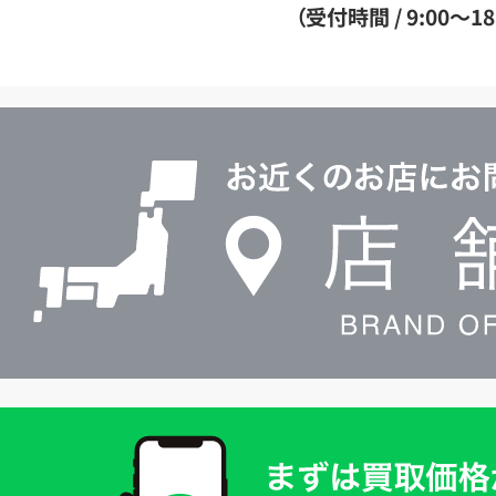
ダ
（受付時間 / 9:00～18
イ
ヤ
ル
店
0120604117
舗
検
索
買
取
価