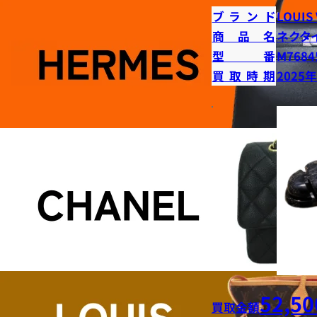
ブランド
LOUIS
商品名
ネクタ
型番
M7684
買取時期
2025
52,50
買取金額