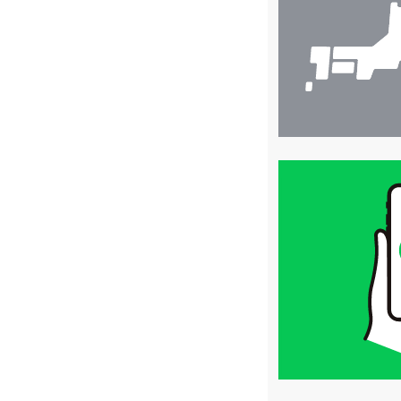
索
買
取
価
格
は
LINE
簡
単
査