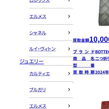
ロレックス
エルメス
シャネル
10,00
買取金額
ルイ・ヴィトン
ブランド
BOTTE
商品名
二つ折
ジュエリー
型番
買取時期
2024
カルティエ
ブルガリ
エルメス