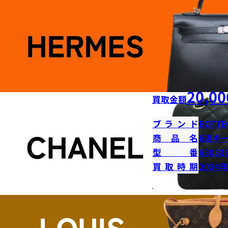
20,00
買取金額
ブランド
BOTTE
商品名
6連キ
型番
63033
買取時期
2024