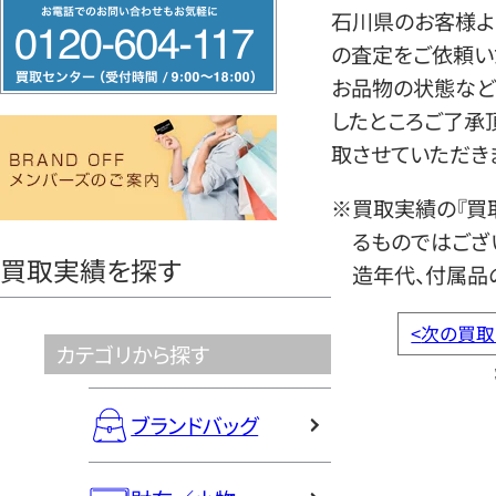
フ
石川県のお客様よ
リ
の査定をご依頼い
ー
お品物の状態など
ダ
したところご了承
イ
取させていただき
ヤ
ル
※買取実績の『買
0120604117
るものではござ
買取実績を探す
造年代、付属品
<
次の買取
カテゴリから探す
ブランドバッグ