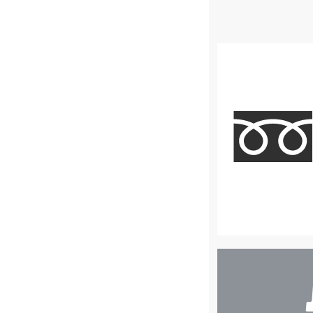
店
舗
検