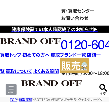
質・買取センター
お問い合わせ
健康保険証での本人確認終了のお知らせ▶
フ
リ
ー
ダ
買取トップ
初めての方へ
買取ブランド一覧
店舗一
イ
販
ヤ
売
覧
買取について
よくある質問
受付時間 / 9:00～18:0
ル
サ
0120604117
イ
ト
TOP
買取実績
BOTTEGA VENETA ボッテガ・ヴェネタ カードケ