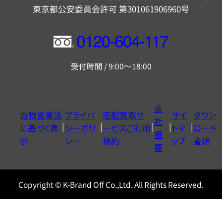
東京都公安委員会許可 第301061906960号
フ
リ
受付時間 / 9:00～18:00
ー
ダ
イ
会
古物営業法
プライバ
宅配買取サ
サイ
ダウン
ヤ
社
に基づく表
シーポリ
ービスご利用
トマ
ロード
ル
概
示
シー
規約
ップ
書類
0120604117
要
Copyright © K-Brand Off Co.,Ltd. All Rights Reserved.