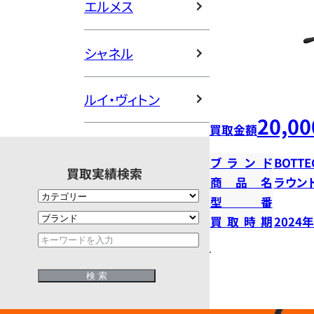
エルメス
シャネル
ルイ・ヴィトン
20,00
買取金額
ブランド
BOTTE
買取実績検索
商品名
ラウン
型番
買取時期
2024