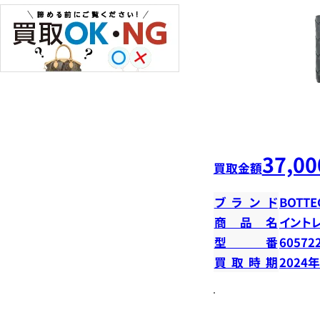
37,00
買取金額
ブランド
BOTTE
商品名
イント
型番
60572
買取時期
2024