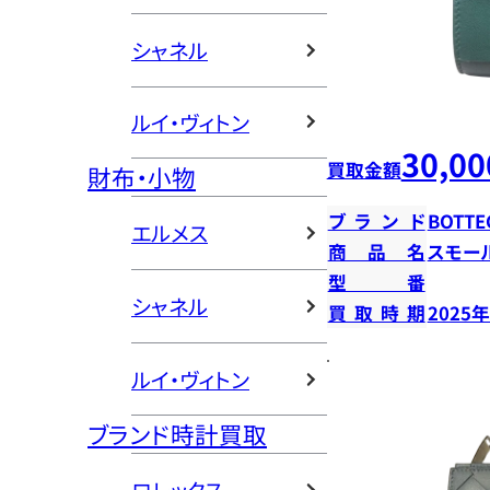
シャネル
ルイ・ヴィトン
30,00
買取金額
財布・小物
ブランド
BOTTE
エルメス
商品名
スモー
型番
シャネル
買取時期
2025
ルイ・ヴィトン
ブランド時計買取