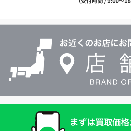
（受付時間 / 9:00～18
イ
ヤ
ル
店
0120604117
舗
検
索
買
取
価