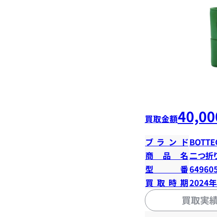
40,00
買取金額
ブランド
BOTTE
商品名
二つ折
型番
64960
買取時期
2024
買取実