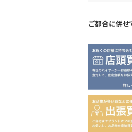
定
ご都合に併せ