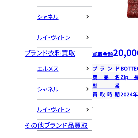
シャネル
ルイ・ヴィトン
20,00
ブランド衣料買取
買取金額
エルメス
ブランド
BOTTE
商品名
Zip 
型番
シャネル
買取時期
2024
ルイ・ヴィトン
その他ブランド品買取