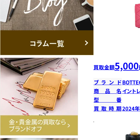
5,000
買取金額
ブランド
BOTTE
商品名
イント
型番
買取時期
2024