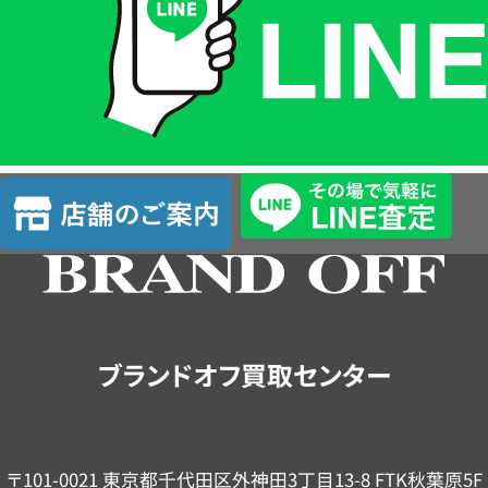
格
は
LINE
簡
単
査
店
定
舗
の
ご
案
内
ブランドオフ買取センター
〒101-0021 東京都千代田区外神田3丁目13-8 FTK秋葉原5F