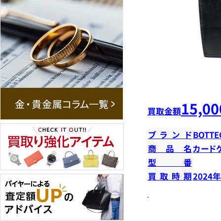
15,00
買取金額
ブランド
BOTTE
商品名
カード
型番
買取時期
2024