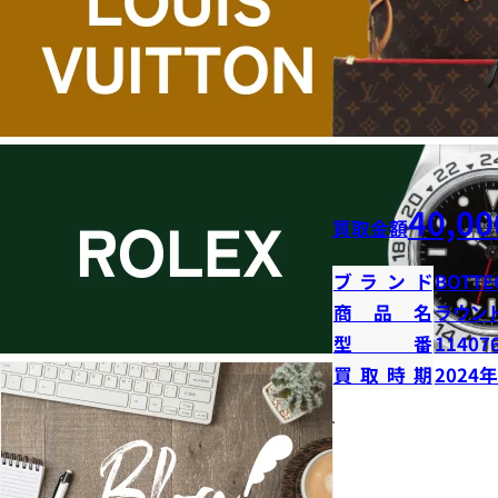
40,00
買取金額
ブランド
BOTTE
商品名
ラウン
型番
11407
買取時期
2024