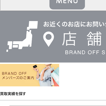
店
舗
検
索
買取実績を探す