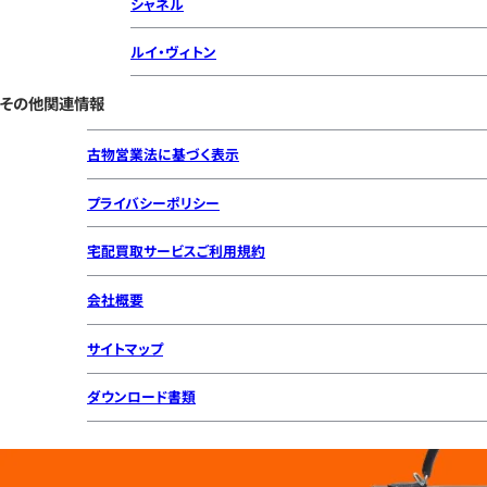
シャネル
ルイ・ヴィトン
その他関連情報
古物営業法に基づく表示
プライバシーポリシー
宅配買取サービスご利用規約
会社概要
サイトマップ
ダウンロード書類