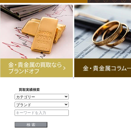
買取実績検索