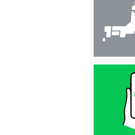
検
索
買
取
価
格
は
LINE
簡
単