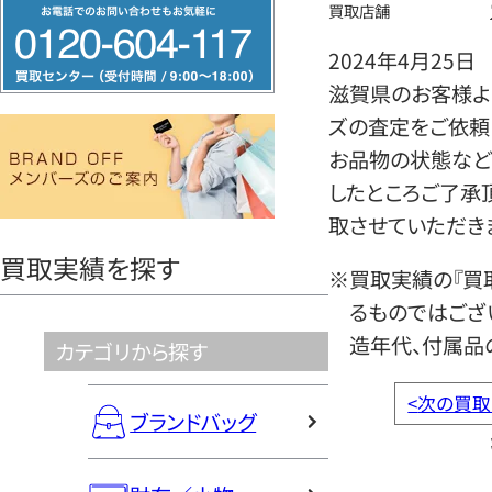
フ
買取店舗
リ
2024年4月25日
ー
滋賀県のお客様よりブ
ダ
ズの査定をご依頼
イ
お品物の状態など
ヤ
したところご了承
ル
取させていただき
0120604117
買取実績を探す
※買取実績の『買
るものではござ
造年代、付属品
カテゴリから探す
<
次の買取
ブランドバッグ