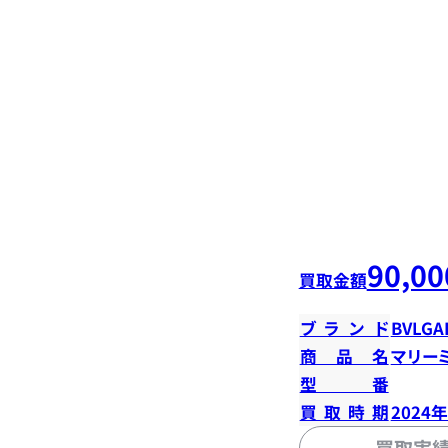
90,00
買取金額
ブランド
BVLGA
商品名
マリー
型番
買取時期
2024