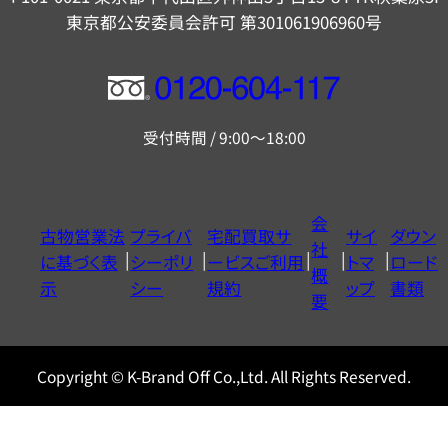
東京都公安委員会許可 第301061906960号
フ
リ
受付時間 / 9:00～18:00
ー
ダ
イ
会
古物営業法
プライバ
宅配買取サ
サイ
ダウン
ヤ
社
に基づく表
シーポリ
ービスご利用
トマ
ロード
ル
概
示
シー
規約
ップ
書類
0120604117
要
Copyright © K-Brand Off Co.,Ltd. All Rights Reserved.