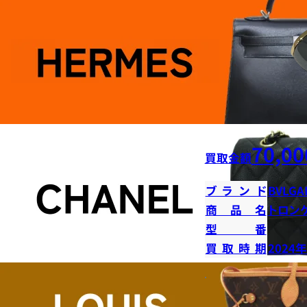
70,00
買取金額
ブランド
BVLGA
商品名
トロン
型番
買取時期
2024