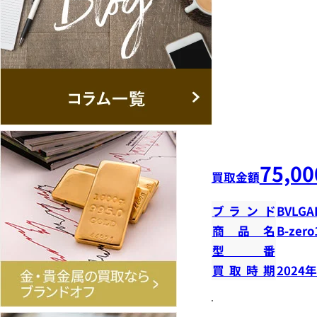
75,00
買取金額
ブランド
BVLGA
商品名
B-zer
型番
買取時期
2024