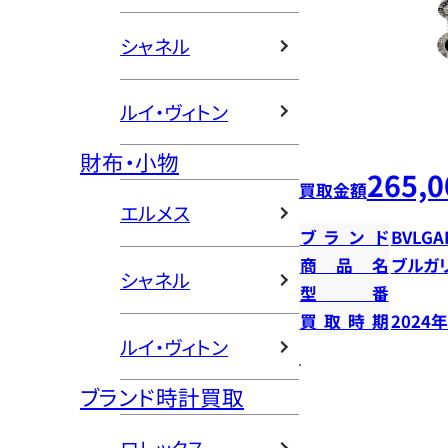
シャネル
ルイ・ヴィトン
財布・小物
265,0
買取金額
エルメス
ブランド
BVLGA
商品名
ブルガ
シャネル
型番
買取時期
2024
ルイ・ヴィトン
ブランド時計買取