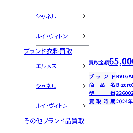
シャネル
ルイ・ヴィトン
ブランド衣料買取
65,00
買取金額
エルメス
ブランド
BVLGA
商品名
B-zer
シャネル
型番
33600
買取時期
2024
ルイ・ヴィトン
その他ブランド品買取