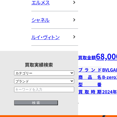
エルメス
シャネル
ルイ・ヴィトン
68,00
買取金額
買取実績検索
ブランド
BVLGA
商品名
B-zer
型番
買取時期
2024