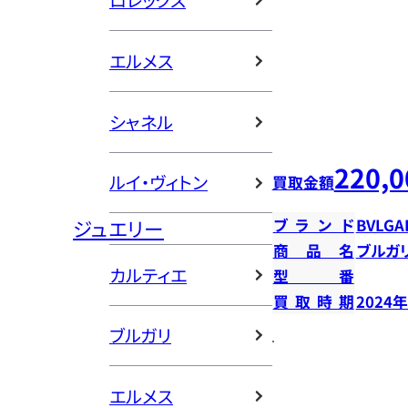
ロレックス
エルメス
シャネル
220,0
ルイ・ヴィトン
買取金額
ジュエリー
ブランド
BVLGA
商品名
ブルガ
カルティエ
型番
買取時期
2024
ブルガリ
エルメス