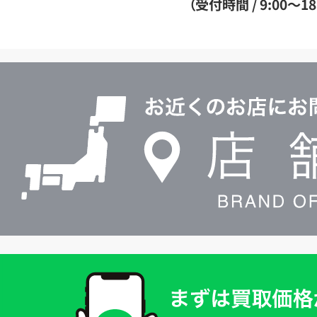
（受付時間 / 9:00～18
イ
ヤ
ル
店
0120604117
舗
検
索
買
取
価