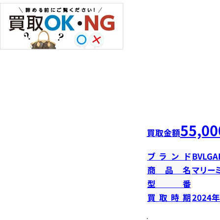
55,00
買取金額
ブランド
BVLGA
商品名
マリー
型番
買取時期
2024