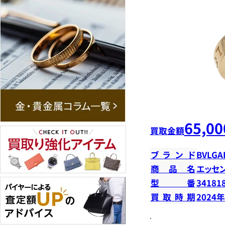
65,00
買取金額
ブランド
BVLGA
商品名
エッセ
型番
34181
買取時期
2024