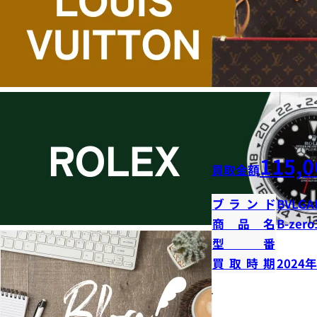
115,0
買取金額
ブランド
BVLGA
商品名
B-ze
型番
買取時期
2024