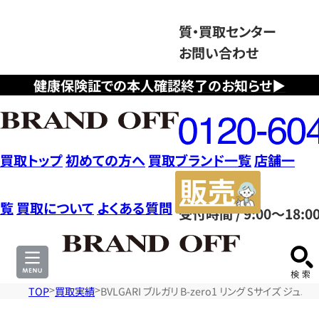
質・買取センター
お問い合わせ
健康保険証での本人確認終了のお知らせ▶
フ
リ
ー
ダ
買取トップ
初めての方へ
買取ブランド一覧
店舗一
イ
販
ヤ
売
覧
買取について
よくある質問
受付時間 / 9:00～18:0
ル
サ
0120604117
イ
ト
TOP
買取実績
BVLGARI ブルガリ B-zero1 リング Sサイズ ジュ