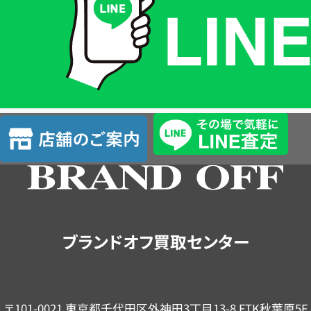
格
は
LINE
簡
単
査
店
定
舗
の
ご
案
内
ブランドオフ買取センター
〒101-0021 東京都千代田区外神田3丁目13-8 FTK秋葉原5F