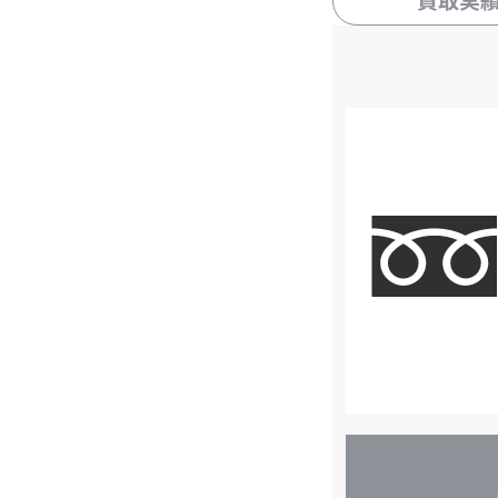
買取実
店
舗