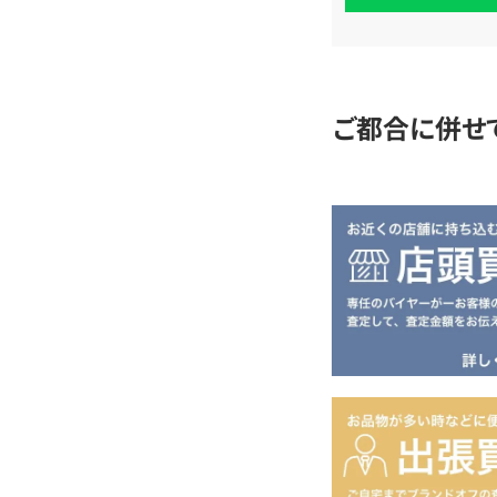
査
定
ご都合に併せ