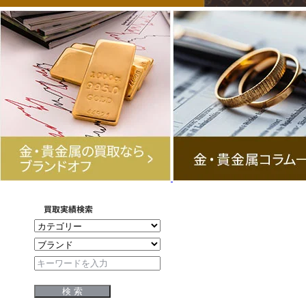
買取実績検索