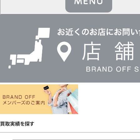
店
舗
検
索
買取実績を探す