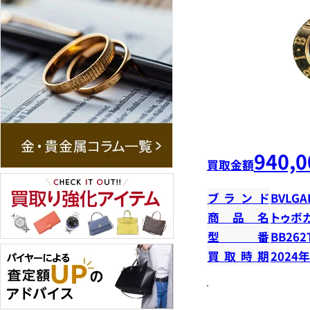
940,0
買取金額
ブランド
BVLGA
商品名
トゥボ
型番
BB262
買取時期
2024