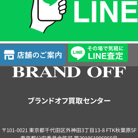
は
LINE
簡
単
査
店
定
舗
の
ご
案
内
ブランドオフ買取センター
〒101-0021 東京都千代田区外神田3丁目13-8 FTK秋葉原5F