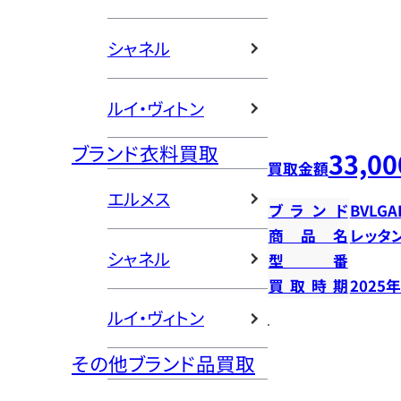
シャネル
ルイ・ヴィトン
ブランド衣料買取
33,00
買取金額
エルメス
ブランド
BVLGA
商品名
レッタ
シャネル
型番
買取時期
2025
ルイ・ヴィトン
その他ブランド品買取