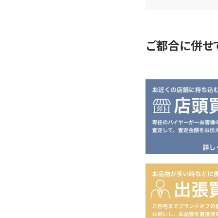
定
ご都合に併せ