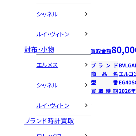
シャネル
ルイ・ヴィトン
80,00
財布・小物
買取金額
エルメス
ブランド
BVLGA
商品名
エルゴ
型番
EG40S
シャネル
買取時期
2026
ルイ・ヴィトン
ブランド時計買取