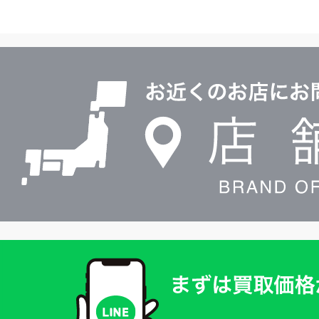
イ
ヤ
ル
店
0120604117
舗
検
索
買
取
価
格