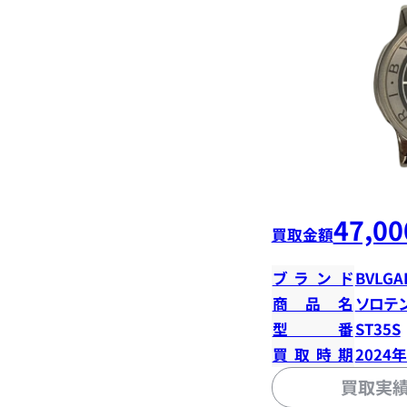
47,00
買取金額
ブランド
BVLGA
商品名
ソロテ
型番
ST35S
買取時期
2024
買取実