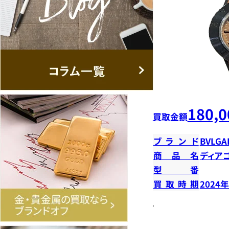
180,0
買取金額
ブランド
BVLGA
商品名
ディア
型番
買取時期
2024