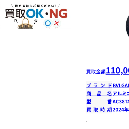
110,0
買取金額
ブランド
BVLGA
商品名
アルミ
型番
AC38T
買取時期
2024