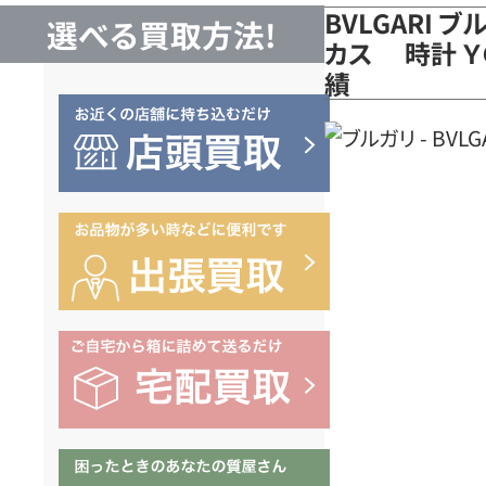
BVLGARI 
選べる買取方法!
カス 時計 Ｙ
績