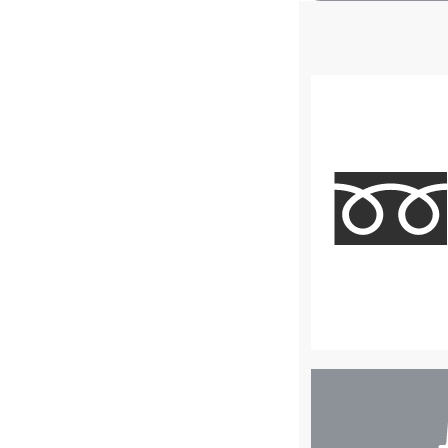
店
舗
検