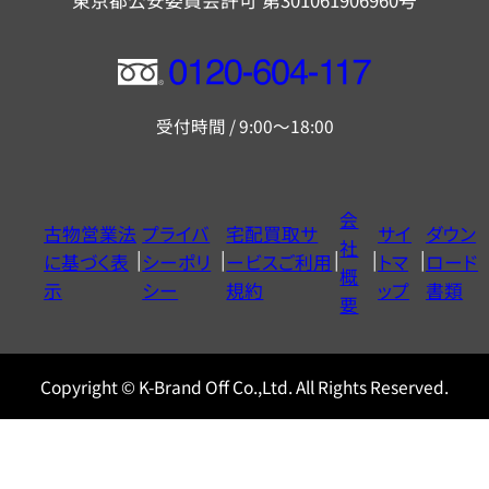
東京都公安委員会許可 第301061906960号
フ
リ
受付時間 / 9:00～18:00
ー
ダ
イ
会
古物営業法
プライバ
宅配買取サ
サイ
ダウン
ヤ
社
に基づく表
シーポリ
ービスご利用
トマ
ロード
ル
概
示
シー
規約
ップ
書類
0120604117
要
Copyright © K-Brand Off Co.,Ltd. All Rights Reserved.