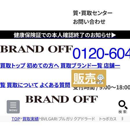
質・買取センター
お問い合わせ
健康保険証での本人確認終了のお知らせ▶
フ
リ
ー
ダ
買取トップ
初めての方へ
買取ブランド一覧
店舗一
イ
販
ヤ
売
覧
買取について
よくある質問
受付時間 / 9:00～18:0
ル
サ
0120604117
イ
ト
TOP
買取実績
BVLGARI ブルガリ クアドラード トゥボカス 時