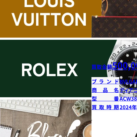
500,0
買取金額
ブランド
BVLGA
商品名
ディア
型番
ACW38
買取時期
2024