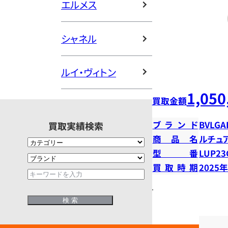
エルメス
シャネル
ルイ・ヴィトン
1,050
買取金額
ブランド
BVLGA
買取実績検索
商品名
ルチュ
型番
LUP23
買取時期
2025