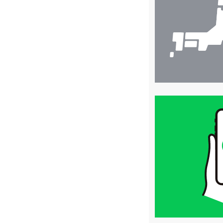
索
買
取
価
格
は
LINE
簡
単
査