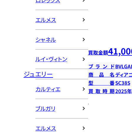
ロレックス
エルメス
シャネル
41,00
買取金額
ルイ・ヴィトン
ブランド
BVLGA
ジュエリー
商品名
ディア
型番
SC38S
カルティエ
買取時期
2025
ブルガリ
エルメス