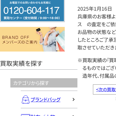
フ
2025年1月16日
リ
兵庫県のお客様よ
ー
ス の査定をご依
ダ
お品物の状態など
イ
したところご了承
ヤ
取させていただき
ル
0120604117
※買取実績の『買
買取実績を探す
るものではござ
造年代、付属品
カテゴリから探す
<
次の買取
ブランドバッグ