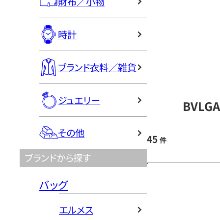
財布／小物
時計
ブランド衣料／雑貨
ジュエリー
BVLG
その他
45
件
ブランドから探す
バッグ
エルメス