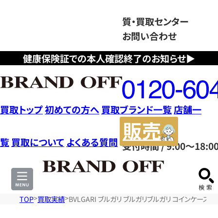
質・買取センター
お問い合わせ
健康保険証での本人確認終了のお知らせ▶
フ
リ
ー
ダ
買取トップ
初めての方へ
買取ブランド一覧
店舗一
イ
販
ヤ
売
覧
買取について
よくある質問
受付時間 / 9:00～18:0
ル
サ
0120604117
イ
ト
TOP
買取実績
BVLGARI ブルガリ ブルガリブルガリ コインケース 