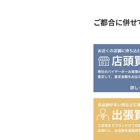
定
ご都合に併せ