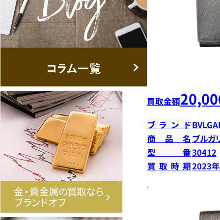
20,00
買取金額
ブランド
BVLGA
商品名
ブルガ
型番
30412
買取時期
2023