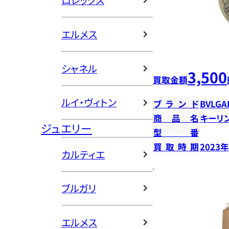
ロレックス
エルメス
シャネル
3,500
買取金額
ルイ・ヴィトン
ブランド
BVLGA
商品名
キーリ
ジュエリー
型番
買取時期
2023
カルティエ
ブルガリ
エルメス