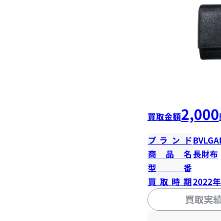
2,000
買取金額
ブランド
BVLGA
商品名
長財布
型番
買取時期
2022
買取実