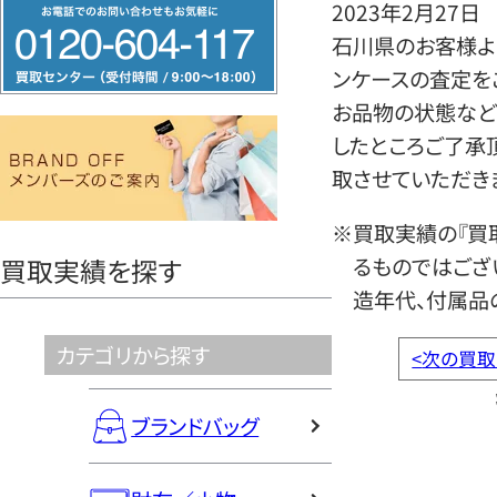
フ
2023年2月27日
リ
石川県のお客様より
ー
ンケースの査定を
ダ
お品物の状態など
イ
したところご了承
ヤ
取させていただき
ル
※買取実績の『買
0120604117
るものではござ
買取実績を探す
造年代、付属品
カテゴリから探す
<
次の買取
ブランドバッグ