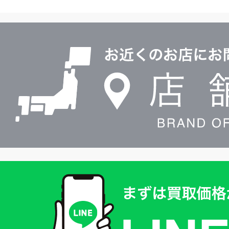
ヤ
ル
店
0120604117
舗
検
索
買
取
価
格