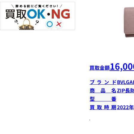
16,00
買取金額
ブランド
BVLGA
商品名
ZIP長
型番
買取時期
2022