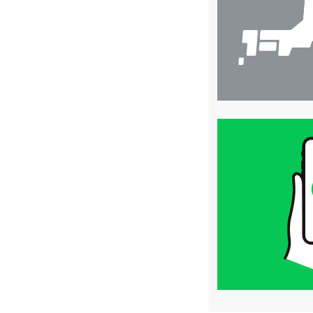
索
買
取
価
格
は
LINE
簡
単
査