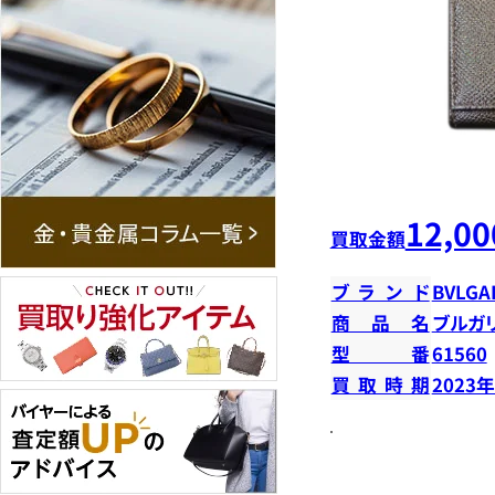
12,00
買取金額
ブランド
BVLGA
商品名
ブルガ
型番
61560
買取時期
2023