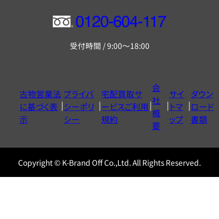
フ
リ
受付時間 / 9:00～18:00
ー
ダ
イ
会
古物営業法
プライバ
宅配買取サ
サイ
ダウン
ヤ
社
に基づく表
シーポリ
ービスご利用
トマ
ロード
ル
概
示
シー
規約
ップ
書類
0120604117
要
Copyright © K-Brand Off Co.,Ltd. All Rights Reserved.