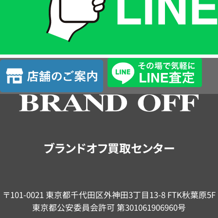
は
LINE
簡
単
査
店
定
舗
の
ご
案
内
ブランドオフ買取センター
〒101-0021 東京都千代田区外神田3丁目13-8 FTK秋葉原5F
東京都公安委員会許可 第301061906960号