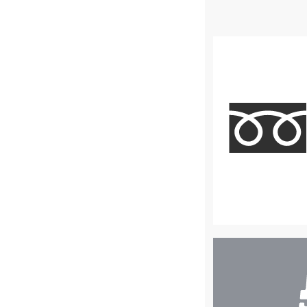
店
舗
検