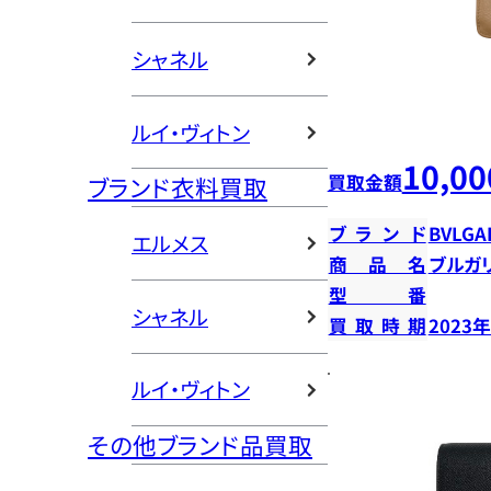
シャネル
ルイ・ヴィトン
10,00
買取金額
ブランド衣料買取
ブランド
BVLGA
エルメス
商品名
ブルガ
型番
シャネル
買取時期
2023
ルイ・ヴィトン
その他ブランド品買取