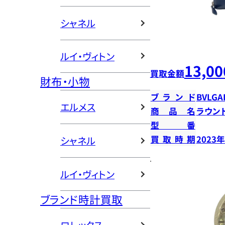
シャネル
ルイ・ヴィトン
13,00
買取金額
財布・小物
ブランド
BVLGA
エルメス
商品名
ラウン
型番
買取時期
2023
シャネル
ルイ・ヴィトン
ブランド時計買取