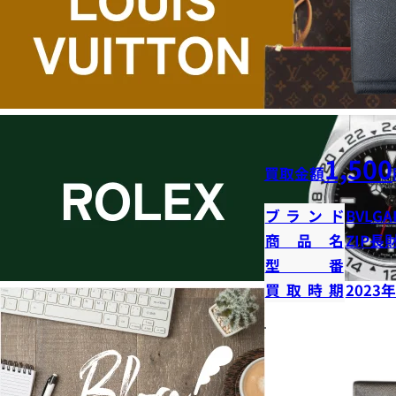
1,500
買取金額
ブランド
BVLGA
商品名
ZIP長
型番
買取時期
2023