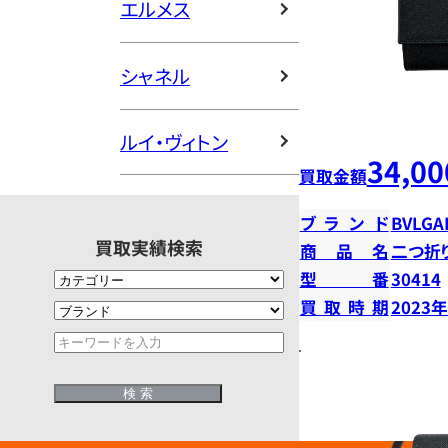
エルメス
シャネル
ルイ・ヴィトン
34,00
買取金額
ブランド
BVLGA
買取実績検索
商品名
二つ折
型番
30414
買取時期
2023