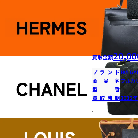
20,00
買取金額
ブランド
BVLGA
商品名
ブルガ
型番
買取時期
2023