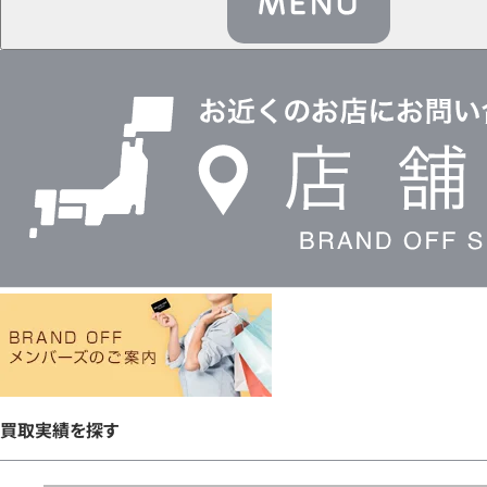
店
舗
検
索
買取実績を探す