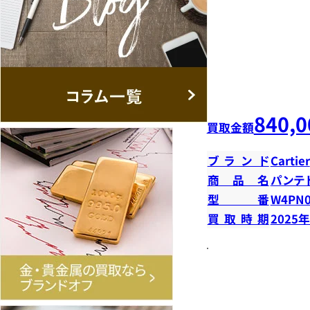
840,0
買取金額
ブランド
Cartier
商品名
パンテ
型番
W4PN0
買取時期
2025