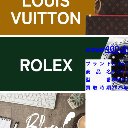
400,0
買取金額
ブランド
Cartier
商品名
ﾊﾞﾛﾝﾌﾞﾙ
型番
W6900
買取時期
2025