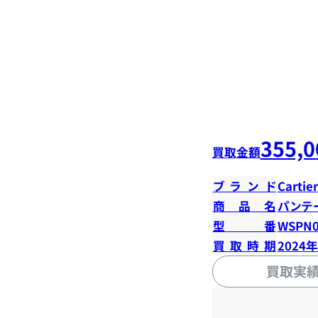
355,0
買取金額
ブランド
Cartier
商品名
パンテ
型番
WSPN0
買取時期
2024
買取実