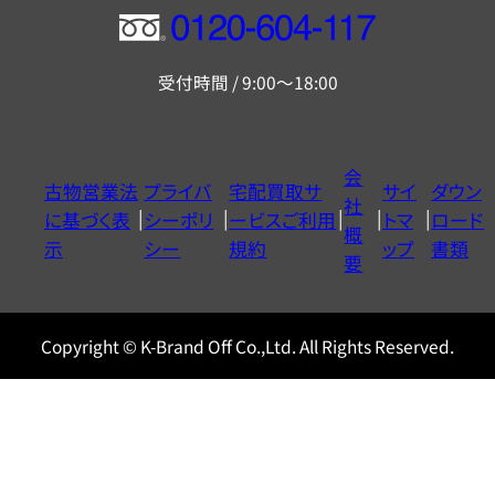
フ
リ
受付時間 / 9:00～18:00
ー
ダ
イ
会
古物営業法
プライバ
宅配買取サ
サイ
ダウン
ヤ
社
に基づく表
シーポリ
ービスご利用
トマ
ロード
ル
概
示
シー
規約
ップ
書類
0120604117
要
Copyright © K-Brand Off Co.,Ltd. All Rights Reserved.