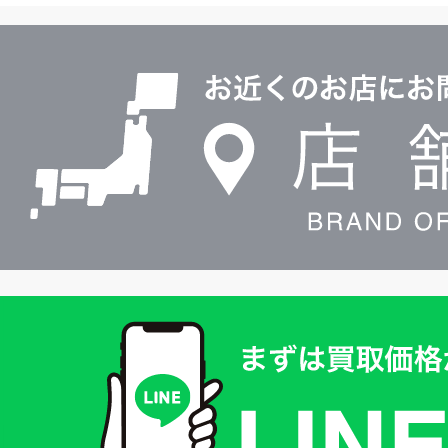
ル
店
0120604117
舗
検
索
買
取
価
格
は