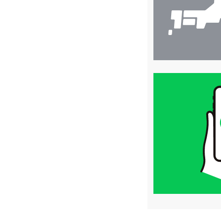
買
取
価
格
は
LINE
簡
単
査
定