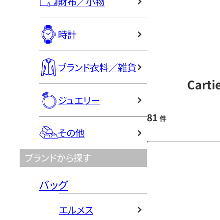
財布／小物
時計
ブランド衣料／雑貨
Cart
ジュエリー
81
件
その他
ブランドから探す
バッグ
エルメス