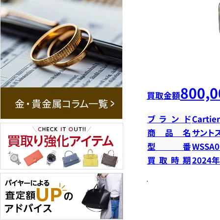
800,0
買取金額
ブランド
Cartier
商品名
サント
型番
WSSA0
買取時期
2024