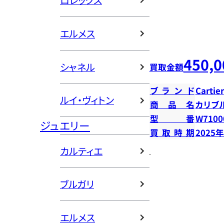
ロレックス
エルメス
450,0
シャネル
買取金額
ブランド
Cartier
ルイ・ヴィトン
商品名
カリブ
型番
W7100
ジュエリー
買取時期
2025
カルティエ
ブルガリ
エルメス