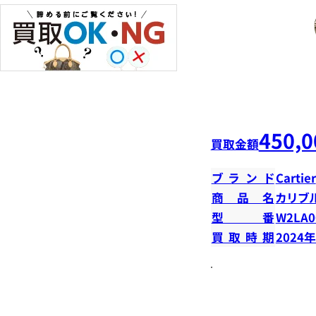
450,0
買取金額
ブランド
Cartier
商品名
カリブ
型番
W2LA0
買取時期
2024