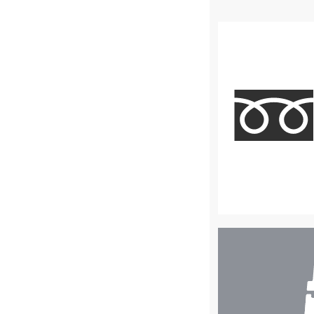
店
舗
検
索