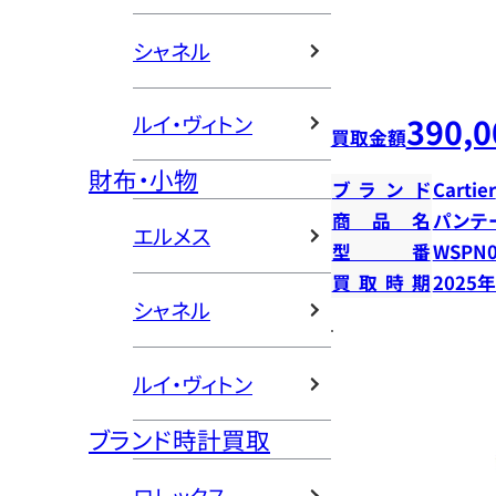
シャネル
390,0
ルイ・ヴィトン
買取金額
財布・小物
ブランド
Cartier
商品名
パンテ
エルメス
型番
WSPN0
買取時期
2025
シャネル
ルイ・ヴィトン
ブランド時計買取