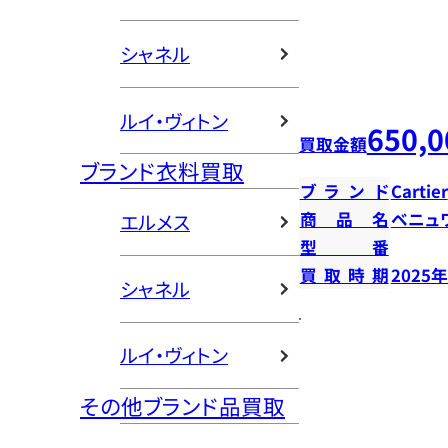
シャネル
ルイ・ヴィトン
650,0
買取金額
ブランド衣料買取
ブランド
Cartier
商品名
ベニュ
エルメス
型番
買取時期
2025
シャネル
ルイ・ヴィトン
その他ブランド品買取