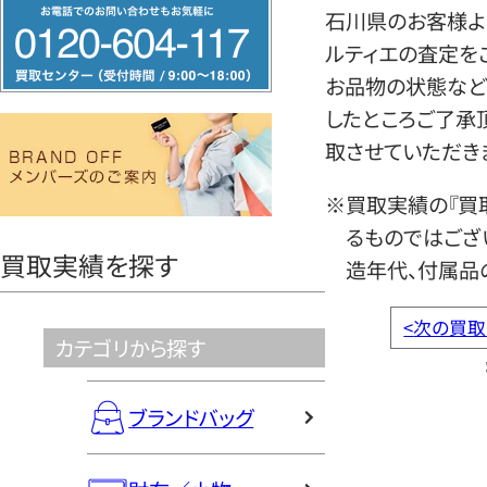
フ
石川県のお客様より
リ
ルティエの査定を
ー
お品物の状態など
ダ
したところご了承
イ
取させていただき
ヤ
ル
※買取実績の『買
0120604117
るものではござ
買取実績を探す
造年代、付属品
<
次の買取
カテゴリから探す
ブランドバッグ