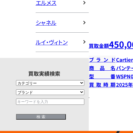
エルメス
シャネル
450,0
ルイ・ヴィトン
買取金額
ブランド
Cartier
商品名
パンテ
買取実績検索
型番
WSPN0
買取時期
2025