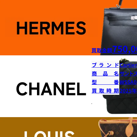
750,0
買取金額
ブランド
Cartier
商品名
サント
型番
WSSA0
買取時期
2025