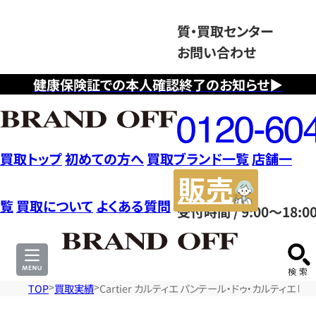
質・買取センター
お問い合わせ
健康保険証での本人確認終了のお知らせ▶
フ
リ
ー
ダ
買取トップ
初めての方へ
買取ブランド一覧
店舗一
イ
販
ヤ
売
覧
買取について
よくある質問
受付時間 / 9:00～18:0
ル
サ
0120604117
イ
ト
TOP
買取実績
Cartier カルティエ パンテール・ドゥ・カルティエ 時計