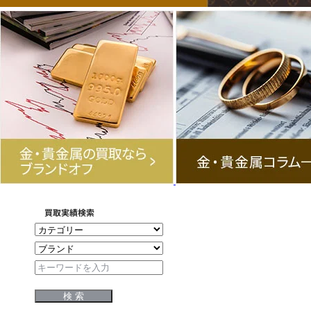
買取実績検索