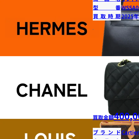
型番
WSSA0
買取時期
2025
400,0
買取金額
ブランド
Cartier