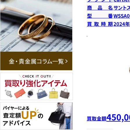
商品名
サント
型番
WSSA0
買取時期
2024
450,0
買取金額