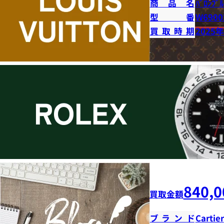
商品名
ﾊﾞﾛﾝﾌﾞﾙ
型番
W6900
買取時期
2025
840,0
買取金額
ブランド
Cartier