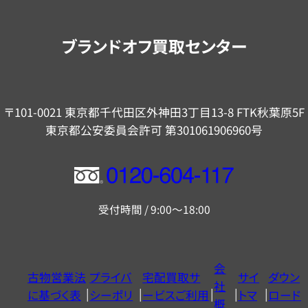
案
内
ブランドオフ買取センター
〒101-0021 東京都千代田区外神田3丁目13-8 FTK秋葉原5F
東京都公安委員会許可 第301061906960号
フ
リ
受付時間 / 9:00～18:00
ー
ダ
イ
会
古物営業法
プライバ
宅配買取サ
サイ
ダウン
ヤ
社
に基づく表
シーポリ
ービスご利用
トマ
ロード
ル
概