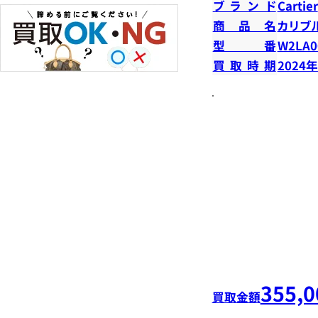
ブランド
Cartier
商品名
カリブ
型番
W2LA0
買取時期
2024
355,0
買取金額