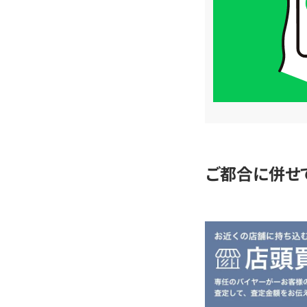
格
は
LINE
簡
単
査
定
ご都合に併せ