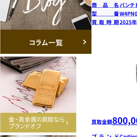
商品名
パンテ
型番
W4PN0
買取時期
2025
800,0
買取金額
ブランド
Cartier