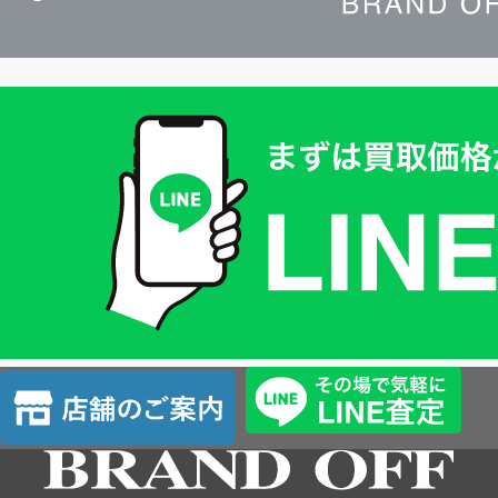
買
取
価
格
は
LINE
簡
単
査
店
定
舗
の
ご