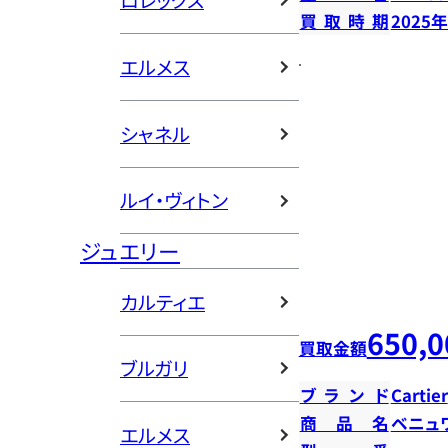
ロレックス
買取時期
2025
エルメス
シャネル
ルイ・ヴィトン
ジュエリー
カルティエ
650,0
買取金額
ブルガリ
ブランド
Cartier
商品名
ベニュ
エルメス