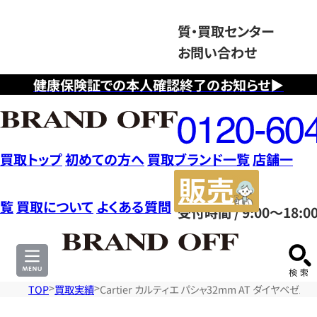
質・買取センター
お問い合わせ
健康保険証での本人確認終了のお知らせ▶
フ
リ
ー
ダ
買取トップ
初めての方へ
買取ブランド一覧
店舗一
イ
販
ヤ
売
覧
買取について
よくある質問
受付時間 / 9:00～18:0
ル
サ
0120604117
イ
ト
TOP
買取実績
Cartier カルティエ パシャ32mm AT ダイヤベゼル