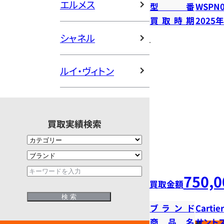
エルメス
型番
WSPN0
買取時期
2025
シャネル
ルイ・ヴィトン
買取実績検索
750,0
買取金額
ブランド
Cartier
商品名
サント