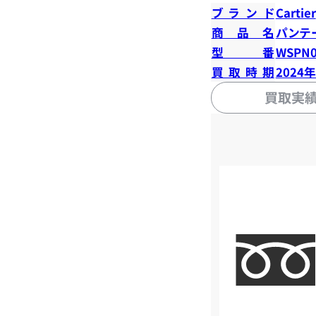
ブランド
Cartier
商品名
パンテ
型番
WSPN0
買取時期
2024
買取実