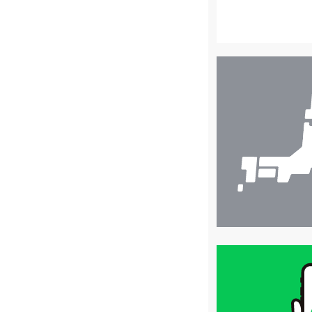
店
舗
検
索
買
取
価