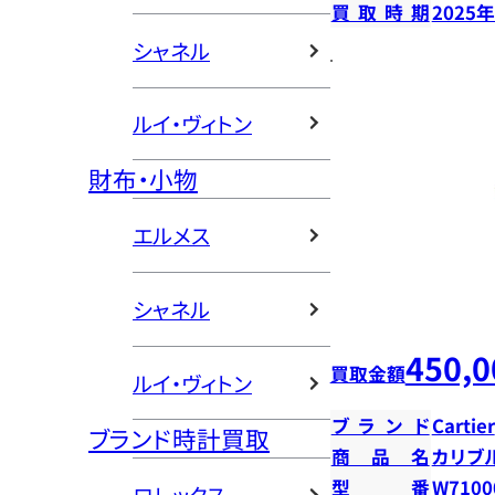
買取時期
2025
シャネル
ルイ・ヴィトン
財布・小物
エルメス
シャネル
450,0
買取金額
ルイ・ヴィトン
ブランド
Cartier
ブランド時計買取
商品名
カリブ
型番
W7100