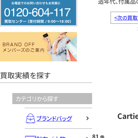
造年代、付属品
フ
リ
<
次の買取
ー
ダ
イ
ヤ
ル
0120604117
買取実績を探す
カテゴリから探す
Cart
ブランドバッグ
81
件