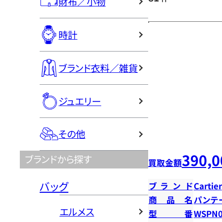
財布／小物
時計
ブランド衣料／雑貨
ジュエリー
その他
390,0
ブランドから探す
買取金額
バッグ
ブランド
Cartier
商品名
パンテ
エルメス
型番
WSPN0