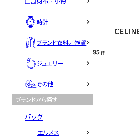
財布／小物
時計
CELI
ブランド衣料／雑貨
95
件
ジュエリー
その他
ブランドから探す
バッグ
エルメス