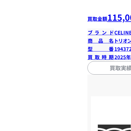
115,0
買取金額
ブランド
CELIN
商品名
トリオ
型番
19437
買取時期
2025
買取実