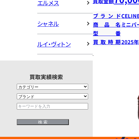
買取金額
エルメス
ブランド
CELIN
シャネル
商品名
ミニパ
型番
買取時期
2025
ルイ・ヴィトン
買取実績検索