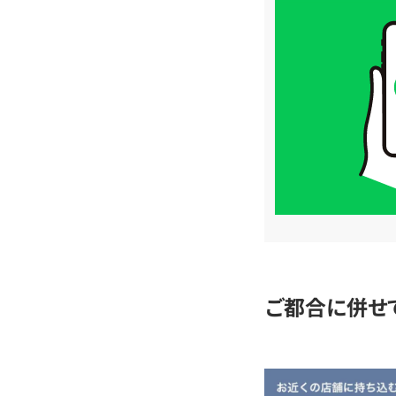
買
取
価
格
は
LINE
簡
単
査
定
ご都合に併せ