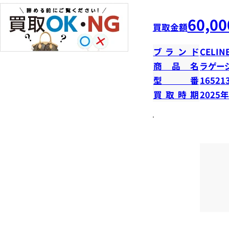
60,00
買取金額
ブランド
CELIN
商品名
ラゲー
型番
16521
買取時期
2025