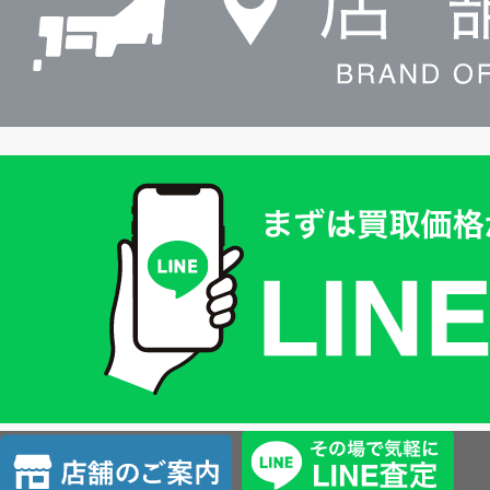
買
取
価
格
は
LINE
簡
単
査
店
定
舗