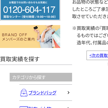
フ
お品物の状態など
リ
したところご了承
ー
取させていただき
ダ
※買取実績の『買
イ
るものではござ
ヤ
造年代、付属品
ル
0120604117
<
次の買取
買取実績を探す
カテゴリから探す
ブランドバッグ