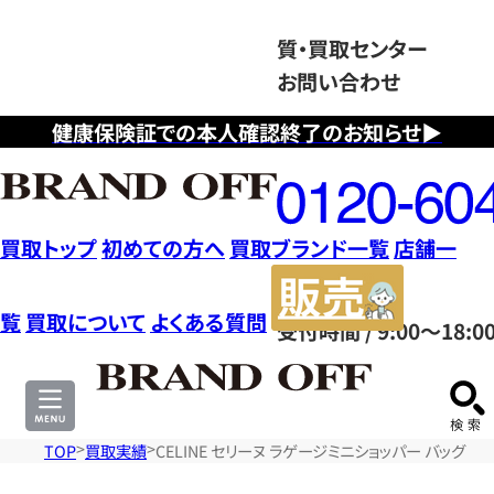
質・買取センター
お問い合わせ
健康保険証での本人確認終了のお知らせ▶
フ
リ
ー
ダ
買取トップ
初めての方へ
買取ブランド一覧
店舗一
イ
販
ヤ
売
覧
買取について
よくある質問
受付時間 / 9:00～18:0
ル
サ
0120604117
イ
ト
TOP
買取実績
CELINE セリーヌ ラゲージミニショッパー バッグ 