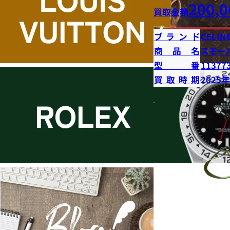
200,0
買取金額
ブランド
CELIN
商品名
スモー
型番
11377
買取時期
2025