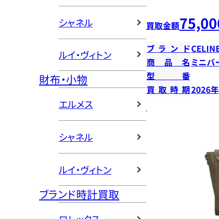
75,00
シャネル
買取金額
ブランド
CELIN
ルイ・ヴィトン
商品名
ミニバ
型番
財布・小物
買取時期
2026
エルメス
シャネル
ルイ・ヴィトン
ブランド時計買取