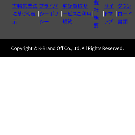
会
古物営業法
プライバ
宅配買取サ
サイ
ダウン
ヤ
社
に基づく表
シーポリ
ービスご利用
トマ
ロード
ル
概
示
シー
規約
ップ
書類
0120604117
要
Copyright © K-Brand Off Co.,Ltd. All Rights Reserved.