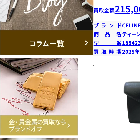
215,0
買取金額
ブランド
CELIN
商品名
ティー
型番
18842
買取時期
2025