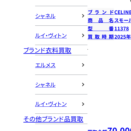
ブランド
CELIN
シャネル
商品名
スモー
型番
11378
ルイ・ヴィトン
買取時期
2025
ブランド衣料買取
エルメス
シャネル
ルイ・ヴィトン
その他ブランド品買取
70,00