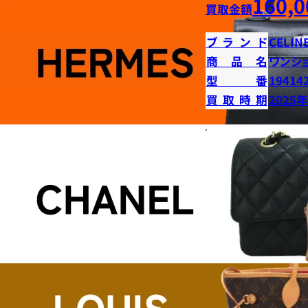
160,0
買取金額
ブランド
CELIN
商品名
ワンシ
型番
19414
買取時期
2025