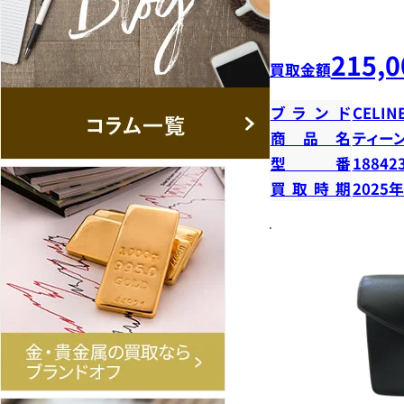
215,0
買取金額
ブランド
CELIN
商品名
ティー
型番
18842
買取時期
2025