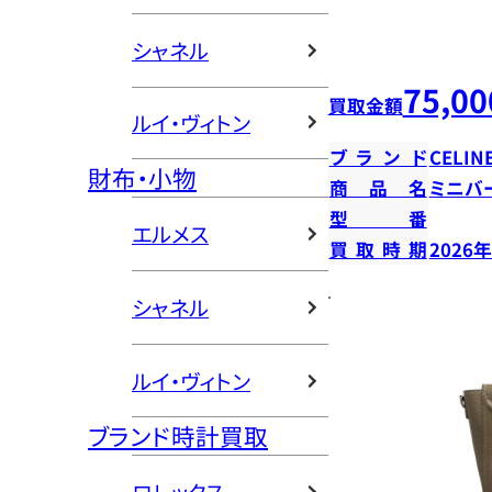
シャネル
75,00
買取金額
ルイ・ヴィトン
ブランド
CELIN
財布・小物
商品名
ミニバ
型番
エルメス
買取時期
2026
シャネル
ルイ・ヴィトン
ブランド時計買取