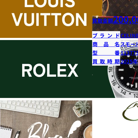
200,0
買取金額
ブランド
CELIN
商品名
スモー
型番
11377
買取時期
2025