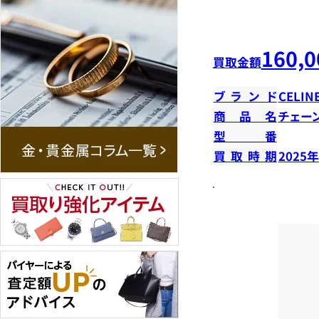
160,0
買取金額
ブランド
CELIN
商品名
チェー
型番
買取時期
2025