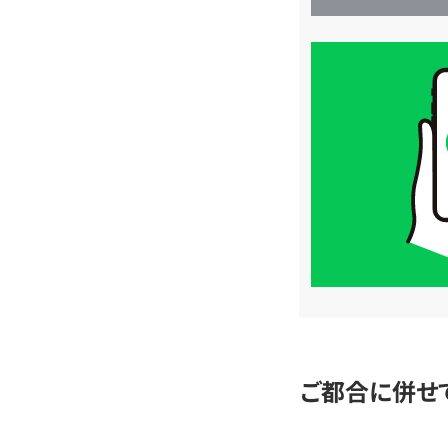
買
取
価
格
は
LINE
簡
単
査
定
ご都合に併せ