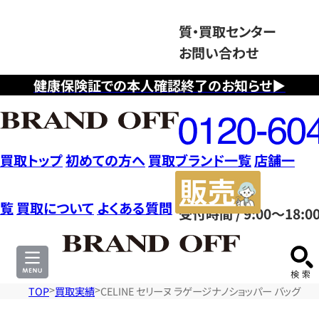
質・買取センター
お問い合わせ
健康保険証での本人確認終了のお知らせ▶
フ
リ
ー
ダ
買取トップ
初めての方へ
買取ブランド一覧
店舗一
イ
販
ヤ
売
覧
買取について
よくある質問
受付時間 / 9:00～18:0
ル
サ
0120604117
イ
ト
TOP
買取実績
CELINE セリーヌ ラゲージナノショッパー バッグ 