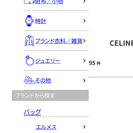
財布／小物
時計
ブランド衣料／雑貨
CELI
ジュエリー
95
件
その他
ブランドから探す
バッグ
エルメス