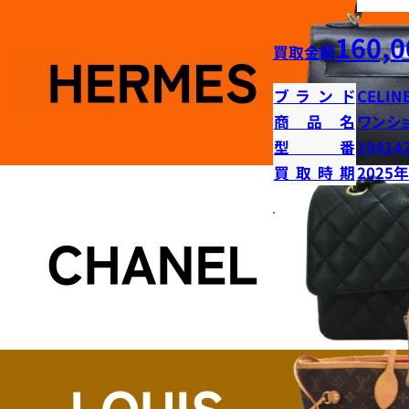
160,0
買取金額
ブランド
CELIN
商品名
ワンシ
型番
19414
買取時期
2025