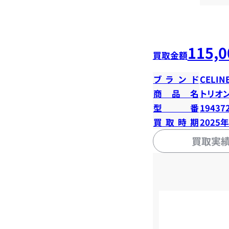
115,0
買取金額
ブランド
CELIN
商品名
トリオ
型番
19437
買取時期
2025
買取実