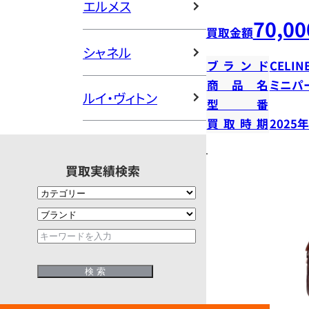
エルメス
70,00
買取金額
シャネル
ブランド
CELIN
商品名
ミニパ
ルイ・ヴィトン
型番
買取時期
2025
買取実績検索