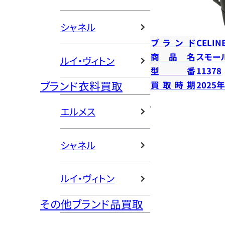
シャネル
ブランド
CELIN
商品名
スモー
ルイ・ヴィトン
型番
11378
ブランド衣料買取
買取時期
2025
エルメス
シャネル
ルイ・ヴィトン
その他ブランド品買取