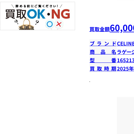
60,00
買取金額
ブランド
CELIN
商品名
ラゲー
型番
16521
買取時期
2025