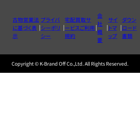
ダ
イ
会
古物営業法
プライバ
宅配買取サ
サイ
ダウン
ヤ
社
に基づく表
シーポリ
ービスご利用
トマ
ロード
ル
概
示
シー
規約
ップ
書類
0120604117
要
Copyright © K-Brand Off Co.,Ltd. All Rights Reserved.