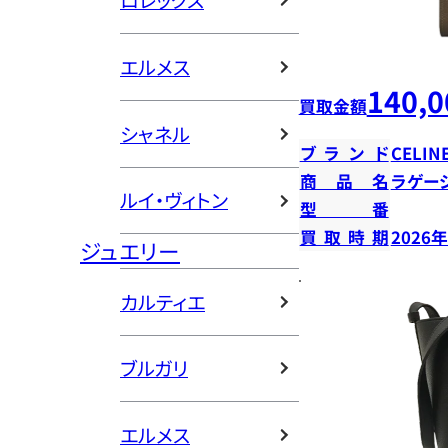
ロレックス
エルメス
140,0
買取金額
シャネル
ブランド
CELIN
商品名
ラゲー
ルイ・ヴィトン
型番
買取時期
2026
ジュエリー
カルティエ
ブルガリ
エルメス