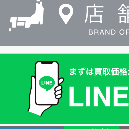
索
買
取
価
格
は
LINE
簡
単
査