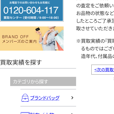
フ
の査定をご依頼い
リ
お品物の状態など
ー
したところご了承
ダ
取させていただき
イ
ヤ
※買取実績の『買
ル
るものではござ
0120604117
造年代、付属品
買取実績を探す
<
次の買取
カテゴリから探す
ブランドバッグ