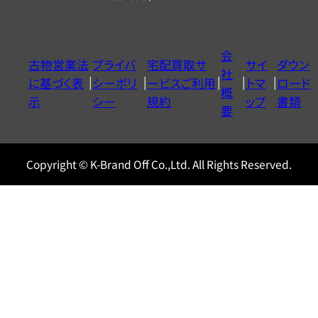
ー
ダ
イ
会
古物営業法
プライバ
宅配買取サ
サイ
ダウン
ヤ
社
に基づく表
シーポリ
ービスご利用
トマ
ロード
ル
概
示
シー
規約
ップ
書類
0120604117
要
Copyright © K-Brand Off Co.,Ltd. All Rights Reserved.