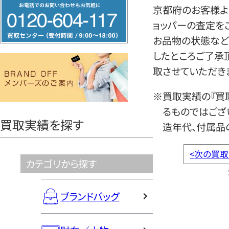
フ
京都府のお客様よ
リ
ョッパーの査定を
ー
お品物の状態など
ダ
したところご了承
イ
取させていただき
ヤ
ル
※買取実績の『買
0120604117
るものではござ
買取実績を探す
造年代、付属品
<
次の買取
カテゴリから探す
ブランドバッグ