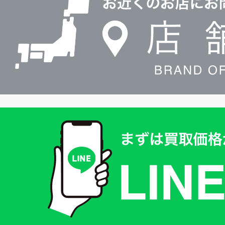
検
索
買
取
価
格
は
LINE
簡
単