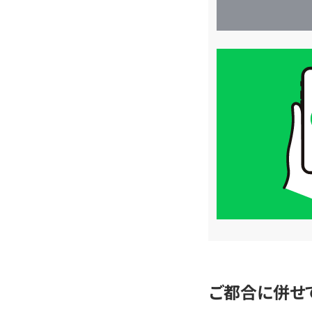
買
取
価
格
は
LINE
簡
単
査
定
ご都合に併せ