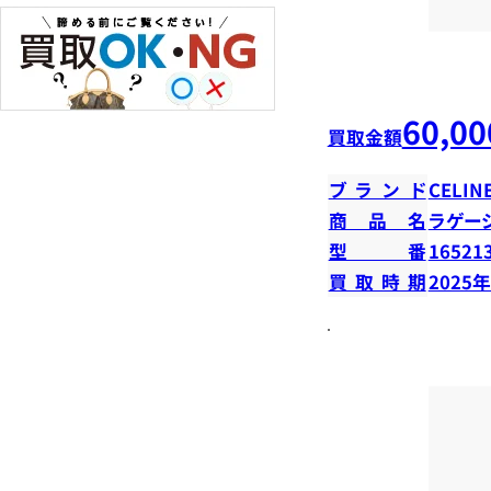
60,00
買取金額
ブランド
CELIN
商品名
ラゲー
型番
16521
買取時期
2025