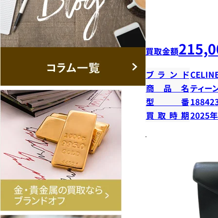
215,0
買取金額
ブランド
CELIN
商品名
ティー
型番
18842
買取時期
2025