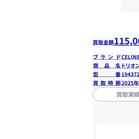
115,0
買取金額
ブランド
CELIN
商品名
トリオ
型番
19437
買取時期
2025
買取実