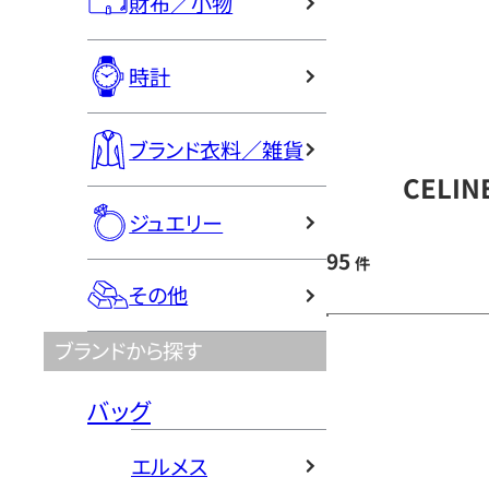
財布／小物
時計
ブランド衣料／雑貨
CELI
ジュエリー
95
件
その他
ブランドから探す
バッグ
エルメス