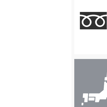
店
舗
検
索