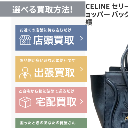
CELINE セ
選べる買取方法!
ョッパー バッ
績