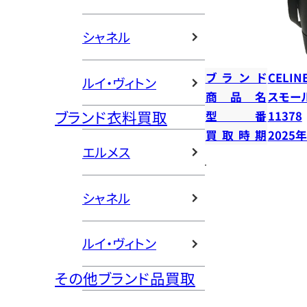
シャネル
ブランド
CELIN
ルイ・ヴィトン
商品名
スモー
ブランド衣料買取
型番
11378
買取時期
2025
エルメス
シャネル
ルイ・ヴィトン
その他ブランド品買取