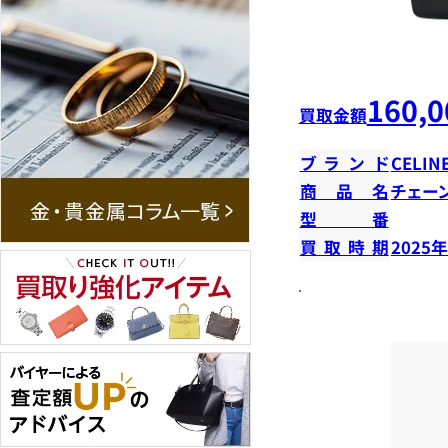
160,0
買取金額
ブランド
CELIN
商品名
チェー
型番
買取時期
2025