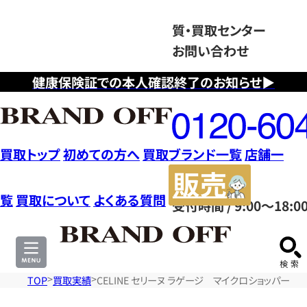
質・買取センター
お問い合わせ
健康保険証での本人確認終了のお知らせ▶
フ
リ
ー
ダ
買取トップ
初めての方へ
買取ブランド一覧
店舗一
イ
販
ヤ
売
覧
買取について
よくある質問
受付時間 / 9:00～18:0
ル
サ
0120604117
イ
ト
TOP
買取実績
CELINE セリーヌ ラゲージ マイクロショッパー 