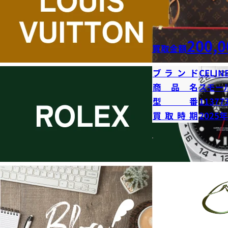
200,0
買取金額
ブランド
CELIN
商品名
スモー
型番
11377
買取時期
2025