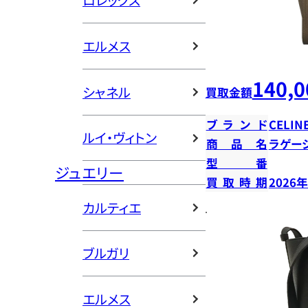
ロレックス
エルメス
140,0
シャネル
買取金額
ブランド
CELIN
ルイ・ヴィトン
商品名
ラゲー
型番
ジュエリー
買取時期
2026
カルティエ
ブルガリ
エルメス