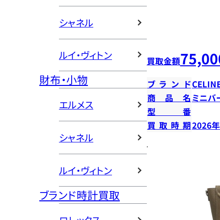
シャネル
75,00
ルイ・ヴィトン
買取金額
財布・小物
ブランド
CELIN
商品名
ミニバ
エルメス
型番
買取時期
2026
シャネル
ルイ・ヴィトン
ブランド時計買取