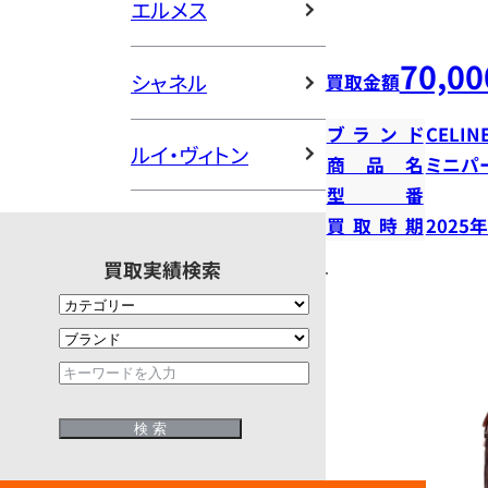
エルメス
70,00
シャネル
買取金額
ブランド
CELIN
ルイ・ヴィトン
商品名
ミニパ
型番
買取時期
2025
買取実績検索