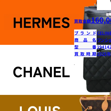
160,0
買取金額
ブランド
CELIN
商品名
ワンシ
型番
19414
買取時期
2025