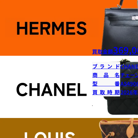
369,0
買取金額
ブランド
CHANE
商品名
チェー
型番
AS490
買取時期
2026