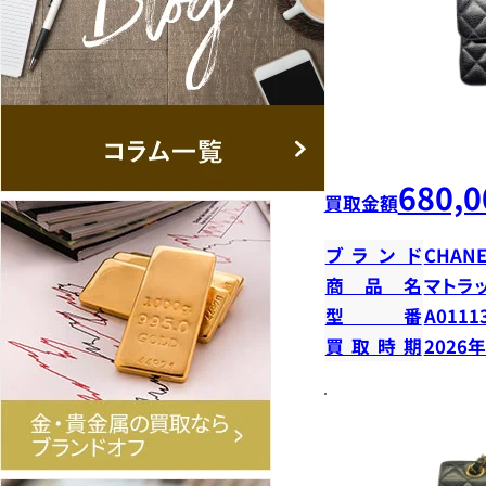
680,0
買取金額
ブランド
CHANE
商品名
マトラ
型番
A0111
買取時期
2026