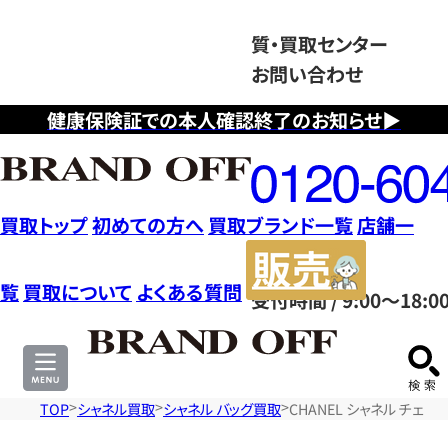
質・買取センター
お問い合わせ
健康保険証での本人確認終了のお知らせ▶
フ
リ
ー
ダ
買取トップ
初めての方へ
買取ブランド一覧
店舗一
イ
販
ヤ
売
覧
買取について
よくある質問
受付時間 / 9:00～18:0
ル
サ
0120604117
イ
ト
TOP
シャネル買取
シャネル バッグ買取
CHANEL シャネル チェー