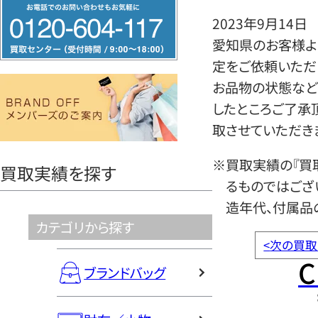
フ
2023年9月14日
リ
愛知県のお客様よ
ー
定をご依頼いただ
ダ
お品物の状態など
イ
したところご了承
ヤ
取させていただき
ル
0120604117
※買取実績の『買
買取実績を探す
るものではござ
造年代、付属品
カテゴリから探す
<
次の買取
C
ブランドバッグ