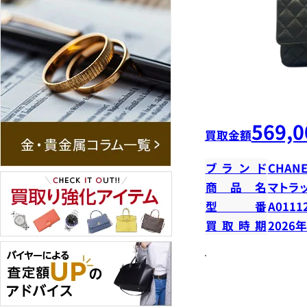
569,0
買取金額
ブランド
CHANE
商品名
マトラ
型番
A0111
買取時期
2026