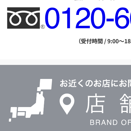
フ
リ
ー
ダ
（受付時間 / 9:00～18
イ
ヤ
ル
店
0120604117
舗
検
索