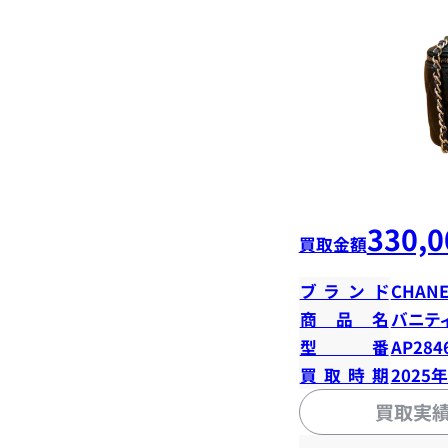
330,0
買取金額
ブランド
CHANE
商品名
バニテ
型番
AP284
買取時期
2025
買取実