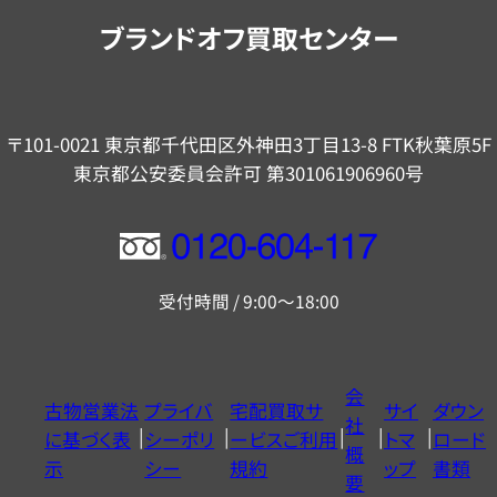
内
ブランドオフ買取センター
〒101-0021 東京都千代田区外神田3丁目13-8 FTK秋葉原5F
東京都公安委員会許可 第301061906960号
フ
リ
受付時間 / 9:00～18:00
ー
ダ
イ
会
古物営業法
プライバ
宅配買取サ
サイ
ダウン
ヤ
社
に基づく表
シーポリ
ービスご利用
トマ
ロード
ル
概
示
シー
規約
ップ
書類
0120604117
要