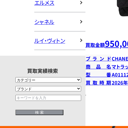
エルメス
シャネル
ルイ・ヴィトン
950,0
買取金額
ブランド
CHANE
商品名
マトラ
買取実績検索
型番
A0111
買取時期
2026