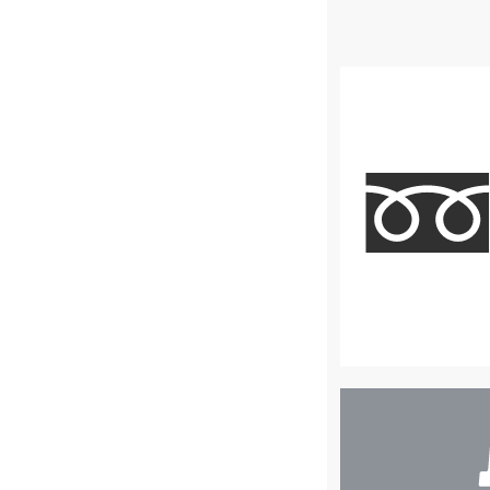
店
舗
検