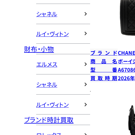
シャネル
ルイ・ヴィトン
財布・小物
ブランド
CHANE
商品名
ボーイ
エルメス
型番
A6708
買取時期
2026
シャネル
ルイ・ヴィトン
ブランド時計買取