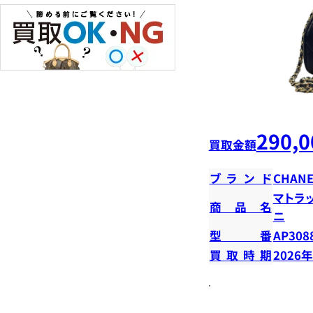
290,0
買取金額
ブランド
CHANE
マトラ
商品名
ニ
型番
AP308
買取時期
2026