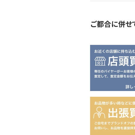
定
ご都合に併せ