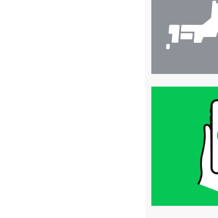
索
買
取
価
格
は
LINE
簡
単
査