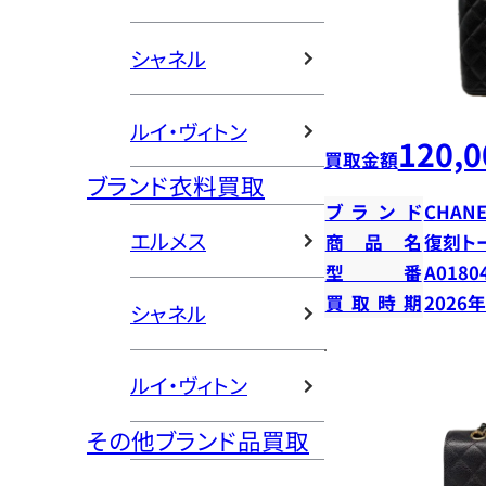
シャネル
ルイ・ヴィトン
120,0
買取金額
ブランド衣料買取
ブランド
CHANE
エルメス
商品名
復刻ト
型番
A0180
買取時期
2026
シャネル
ルイ・ヴィトン
その他ブランド品買取