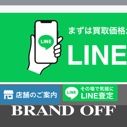
買
取
価
格
は
LINE
簡
単
査
店
定
舗
の
ご
案