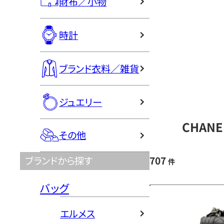
財布／小物
時計
ブランド衣料／雑貨
ジュエリー
CHAN
その他
707
ブランドから探す
件
バッグ
エルメス