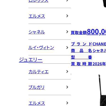
ロレックス
エルメス
800,0
シャネル
買取金額
ブランド
CHANE
ルイ・ヴィトン
商品名
シャネ
型番
ジュエリー
買取時期
2026
カルティエ
ブルガリ
エルメス