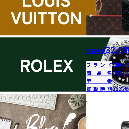
32,00
買取金額
ブランド
CHANE
商品名
ボストン
型番
買取時期
2026