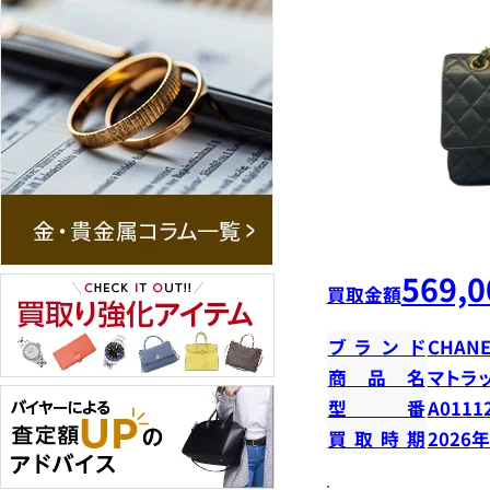
569,0
買取金額
ブランド
CHANE
商品名
マトラ
型番
A0111
買取時期
2026