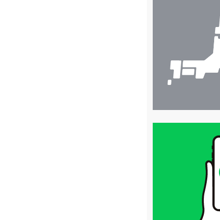
舗
検
索
買
取
価
格
は
LINE
簡