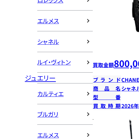
ロレックス
エルメス
シャネル
800,0
ルイ・ヴィトン
買取金額
ジュエリー
ブランド
CHANE
商品名
シャネ
カルティエ
型番
買取時期
2026
ブルガリ
エルメス