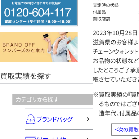
フ
査定時の状態
リ
付属品
買取店舗
ー
ダ
2023年10月28日
イ
滋賀県のお客様より
ヤ
チェーンウォレッ
ル
お品物の状態など
0120604117
したところご了承
買取実績を探す
取させていただき
※買取実績の『買
カテゴリから探す
るものではござ
造年代、付属品
ブランドバッグ
<
次の買取