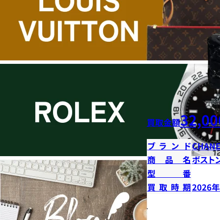
32,00
買取金額
ブランド
CHANE
商品名
ボストン
型番
買取時期
2026