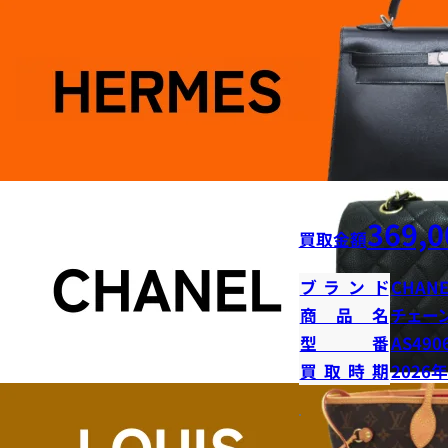
369,0
買取金額
ブランド
CHANE
商品名
チェー
型番
AS490
買取時期
2026