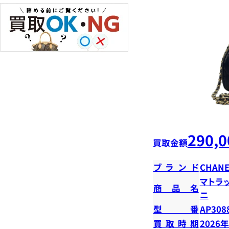
290,0
買取金額
ブランド
CHANE
マトラ
商品名
ニ
型番
AP308
買取時期
2026