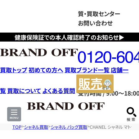
質・買取センター
お問い合わせ
健康保険証での本人確認終了のお知らせ▶
フ
リ
ー
ダ
買取トップ
初めての方へ
買取ブランド一覧
店舗一
イ
販
ヤ
売
覧
買取について
よくある質問
受付時間 / 9:00～18:0
ル
サ
0120604117
イ
ト
TOP
シャネル買取
シャネル バッグ買取
CHANEL シャネル マトラ