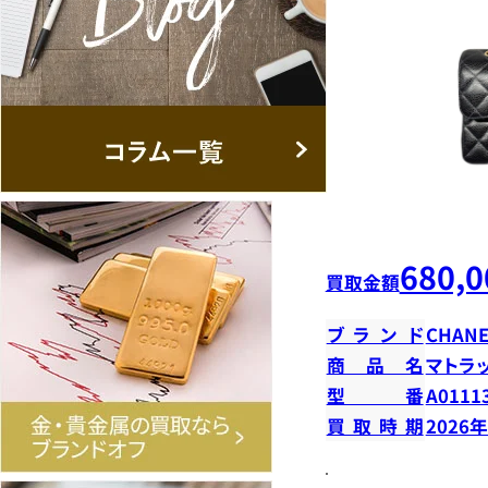
680,0
買取金額
ブランド
CHANE
商品名
マトラ
型番
A0111
買取時期
2026