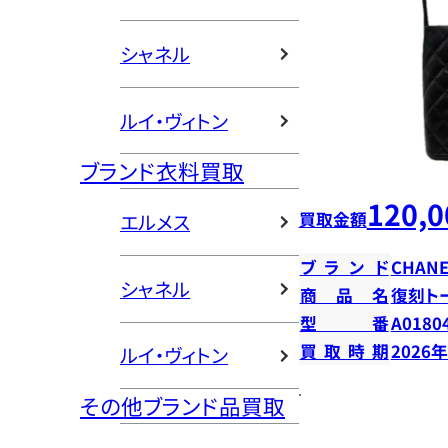
シャネル
ルイ・ヴィトン
ブランド衣料買取
120,0
買取金額
エルメス
ブランド
CHANE
シャネル
商品名
復刻ト
型番
A0180
買取時期
2026
ルイ・ヴィトン
その他ブランド品買取