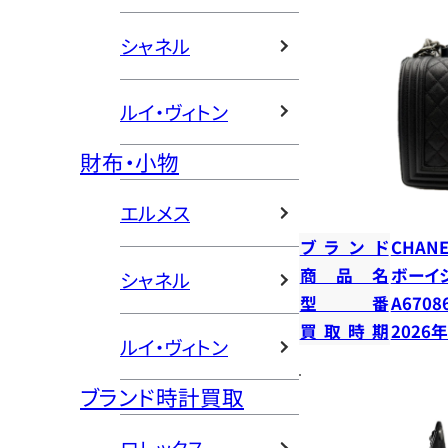
シャネル
ルイ・ヴィトン
財布・小物
エルメス
ブランド
CHANE
商品名
ボーイ
シャネル
型番
A6708
買取時期
2026
ルイ・ヴィトン
ブランド時計買取