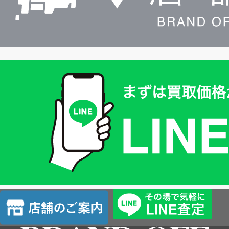
買
取
価
格
は
LINE
簡
単
査
店
定
舗
の