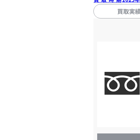
買取実
店