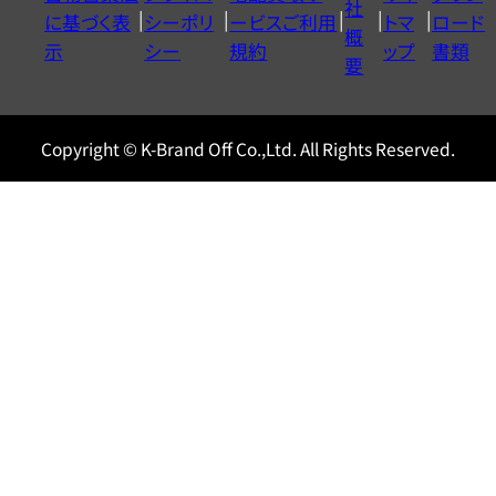
社
に基づく表
シーポリ
ービスご利用
トマ
ロード
ル
概
示
シー
規約
ップ
書類
0120604117
要
Copyright © K-Brand Off Co.,Ltd. All Rights Reserved.