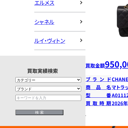
エルメス
シャネル
ルイ・ヴィトン
950,0
買取金額
買取実績検索
ブランド
CHANE
商品名
マトラ
型番
A0111
買取時期
2026