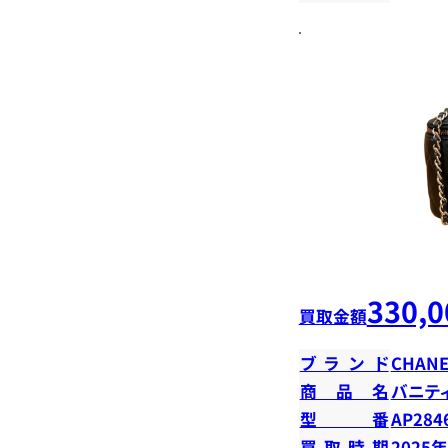
330,0
買取金額
ブランド
CHANE
商品名
バニテ
型番
AP284
買取時期
2025