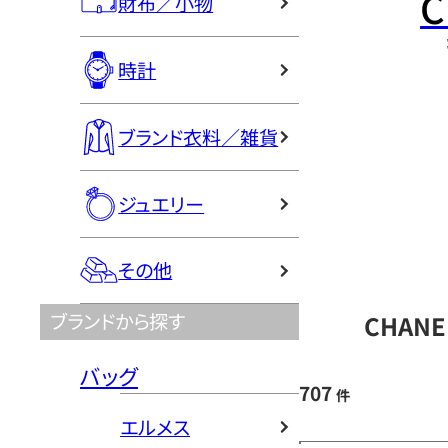
C
財布／小物
時計
ブランド衣料／雑貨
ジュエリー
その他
ブランドから探す
CHAN
バッグ
707
件
エルメス