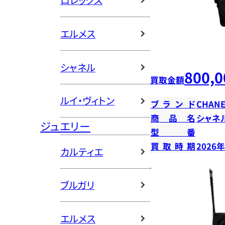
ロレックス
エルメス
シャネル
800,0
買取金額
ルイ・ヴィトン
ブランド
CHANE
商品名
シャネ
ジュエリー
型番
買取時期
2026
カルティエ
ブルガリ
エルメス