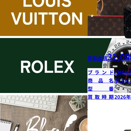
32,00
買取金額
ブランド
CHANE
商品名
ボストン
型番
買取時期
2026