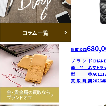
680,0
買取金額
ブランド
CHANE
商品名
マトラ
型番
A0111
買取時期
2026