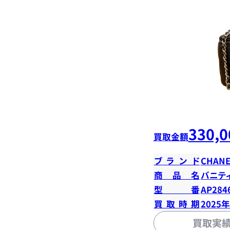
330,0
買取金額
ブランド
CHANE
商品名
バニテ
型番
AP284
買取時期
2025
買取実