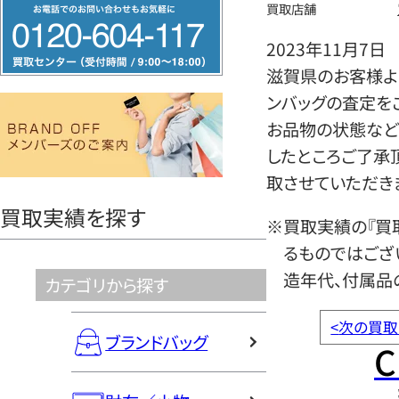
フ
買取店舗
リ
2023年11月7日
ー
滋賀県のお客様より
ダ
ンバッグの査定を
イ
お品物の状態など
ヤ
したところご了承
ル
取させていただき
0120604117
買取実績を探す
※買取実績の『買
るものではござ
造年代、付属品
カテゴリから探す
<
次の買取
ブランドバッグ
C