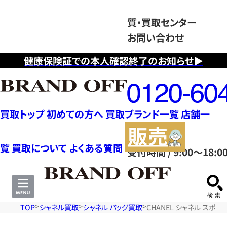
質・買取センター
お問い合わせ
健康保険証での本人確認終了のお知らせ▶
フ
リ
ー
ダ
買取トップ
初めての方へ
買取ブランド一覧
店舗一
イ
販
ヤ
売
覧
買取について
よくある質問
受付時間 / 9:00～18:0
ル
サ
0120604117
イ
ト
TOP
シャネル買取
シャネル バッグ買取
CHANEL シャネル スポ