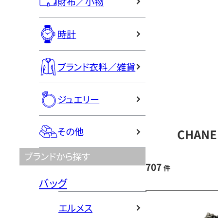
財布／小物
時計
ブランド衣料／雑貨
ジュエリー
その他
CHAN
ブランドから探す
707
件
バッグ
エルメス