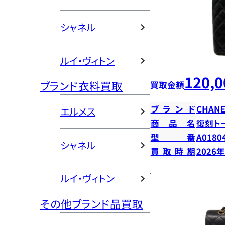
シャネル
ルイ・ヴィトン
120,0
ブランド衣料買取
買取金額
ブランド
CHANE
エルメス
商品名
復刻ト
型番
A0180
シャネル
買取時期
2026
ルイ・ヴィトン
その他ブランド品買取