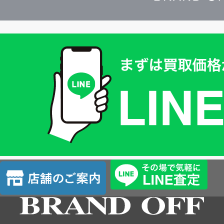
買
取
価
格
は
LINE
簡
単
査
店
定
舗
の
ご