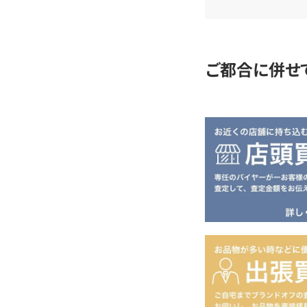
査
定
ご都合に併せ