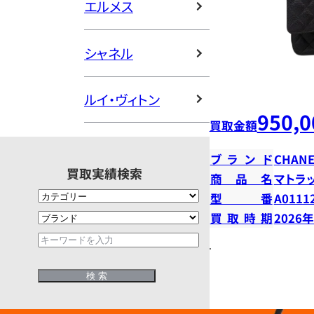
エルメス
シャネル
ルイ・ヴィトン
950,0
買取金額
ブランド
CHANE
買取実績検索
商品名
マトラ
型番
A0111
買取時期
2026