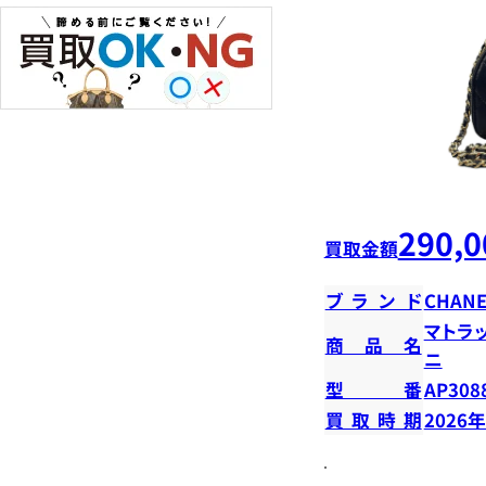
290,0
買取金額
ブランド
CHANE
マトラ
商品名
ニ
型番
AP308
買取時期
2026