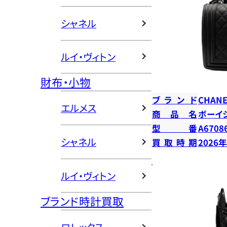
シャネル
ルイ・ヴィトン
財布・小物
ブランド
CHANE
エルメス
商品名
ボーイ
型番
A6708
シャネル
買取時期
2026
ルイ・ヴィトン
ブランド時計買取