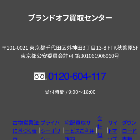
案
内
ブランドオフ買取センター
〒101-0021 東京都千代田区外神田3丁目13-8 FTK秋葉原5F
東京都公安委員会許可 第301061906960号
フ
リ
受付時間 / 9:00～18:00
ー
ダ
イ
会
古物営業法
プライバ
宅配買取サ
サイ
ダウン
ヤ
社
に基づく表
シーポリ
ービスご利用
トマ
ロード
ル
概
示
シー
規約
ップ
書類