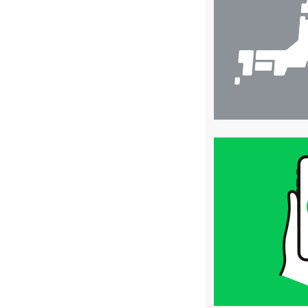
検
索
買
取
価
格
は
LINE
簡
単