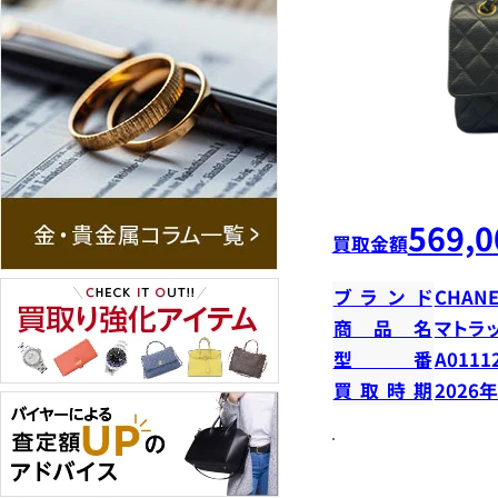
569,0
買取金額
ブランド
CHANE
商品名
マトラ
型番
A0111
買取時期
2026