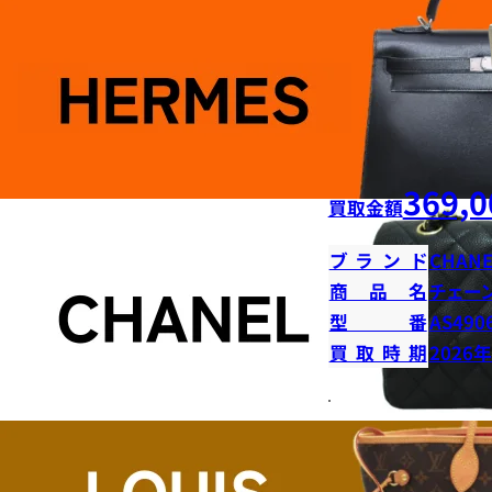
369,0
買取金額
ブランド
CHANE
商品名
チェー
型番
AS490
買取時期
2026