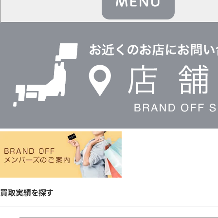
店
舗
検
索
買取実績を探す