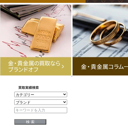
買取実績検索