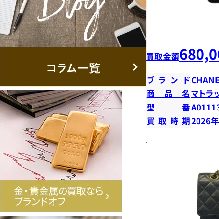
680,0
買取金額
ブランド
CHANE
商品名
マトラ
型番
A0111
買取時期
2026