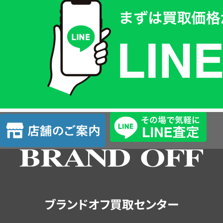
取
価
格
は
LINE
簡
単
査
店
定
舗
の
ご
案
内
ブランドオフ買取センター