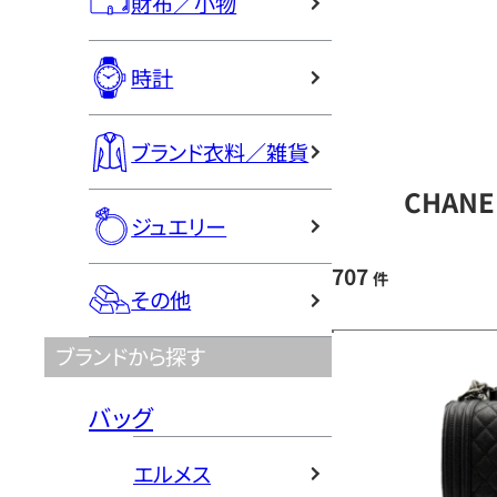
財布／小物
時計
ブランド衣料／雑貨
CHAN
ジュエリー
707
件
その他
ブランドから探す
バッグ
エルメス