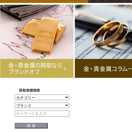
買取実績検索