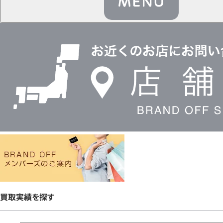
店
舗
検
索
買取実績を探す