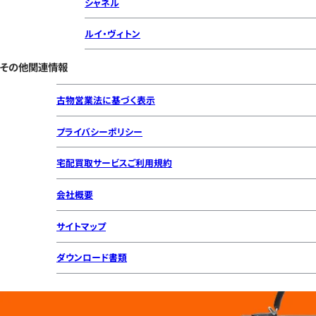
シャネル
ルイ・ヴィトン
その他関連情報
古物営業法に基づく表示
プライバシーポリシー
宅配買取サービスご利用規約
会社概要
サイトマップ
ダウンロード書類