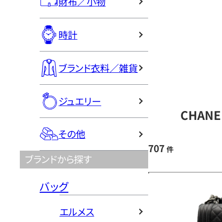
財布／小物
時計
ブランド衣料／雑貨
ジュエリー
CHAN
その他
707
件
ブランドから探す
バッグ
エルメス