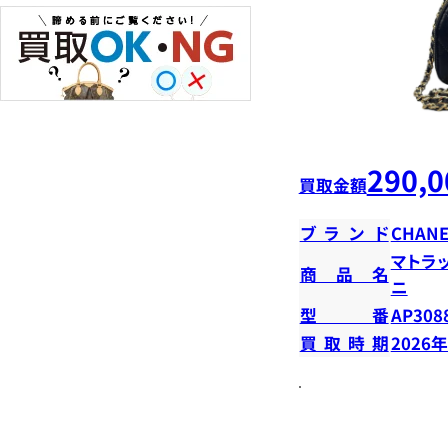
290,0
買取金額
ブランド
CHANE
マトラ
商品名
ニ
型番
AP308
買取時期
2026