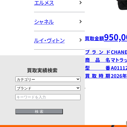
エルメス
シャネル
950,0
買取金額
ルイ・ヴィトン
ブランド
CHANE
商品名
マトラ
型番
A0111
買取実績検索
買取時期
2026