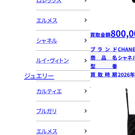
ロレックス
エルメス
800,0
買取金額
シャネル
ブランド
CHANE
商品名
シャネ
ルイ・ヴィトン
型番
ジュエリー
買取時期
2026
カルティエ
ブルガリ
エルメス