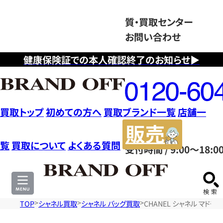
質・買取センター
お問い合わせ
健康保険証での本人確認終了のお知らせ▶
フ
リ
ー
ダ
買取トップ
初めての方へ
買取ブランド一覧
店舗一
イ
販
ヤ
売
覧
買取について
よくある質問
受付時間 / 9:00～18:0
ル
サ
0120604117
イ
ト
TOP
シャネル買取
シャネル バッグ買取
CHANEL シャネル マド