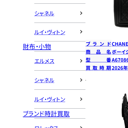
シャネル
ルイ・ヴィトン
ブランド
CHANE
財布・小物
商品名
ボーイ
型番
A6708
エルメス
買取時期
2026
シャネル
ルイ・ヴィトン
ブランド時計買取