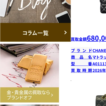
680,0
買取金額
ブランド
CHANE
商品名
マトラ
型番
A0111
買取時期
2026