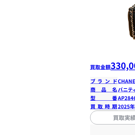
330,0
買取金額
ブランド
CHANE
商品名
バニテ
型番
AP284
買取時期
2025
買取実