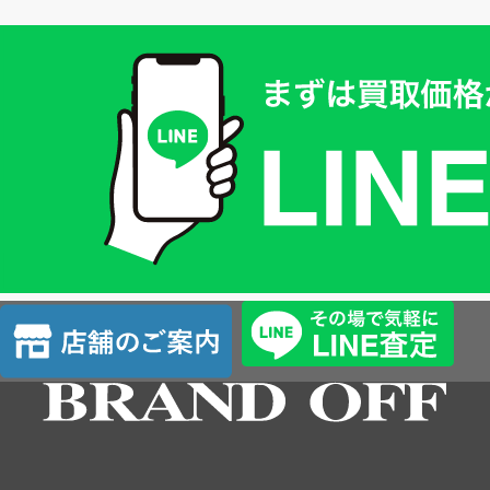
買
取
価
格
は
LINE
簡
単
査
店
定
舗
の
ご
案
内