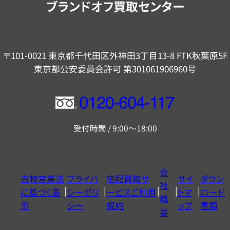
ブランドオフ買取センター
〒101-0021 東京都千代田区外神田3丁目13-8 FTK秋葉原5F
東京都公安委員会許可 第301061906960号
フ
リ
受付時間 / 9:00～18:00
ー
ダ
イ
会
古物営業法
プライバ
宅配買取サ
サイ
ダウン
ヤ
社
に基づく表
シーポリ
ービスご利用
トマ
ロード
ル
概
示
シー
規約
ップ
書類
0120604117
要