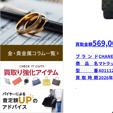
569,0
買取金額
ブランド
CHANE
商品名
マトラ
型番
A0111
買取時期
2026