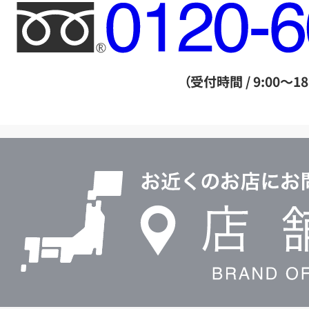
フ
リ
ー
ダ
（受付時間 / 9:00～18
イ
ヤ
ル
店
0120604117
舗
検
索