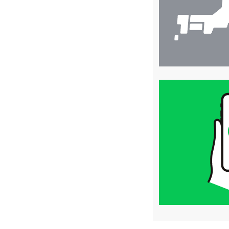
買
取
価
格
は
LINE
簡
単
査
定