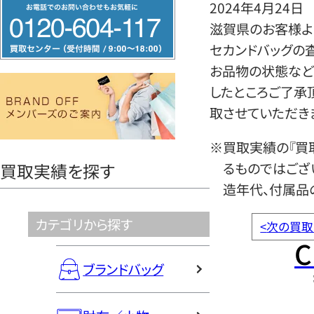
フ
2024年4月24日
リ
滋賀県のお客様よ
ー
セカンドバッグの
ダ
お品物の状態など
イ
したところご了承
ヤ
取させていただき
ル
※買取実績の『買
0120604117
るものではござ
買取実績を探す
造年代、付属品
カテゴリから探す
<
次の買取
C
ブランドバッグ