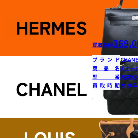
369,0
買取金額
ブランド
CHANE
商品名
チェー
型番
AS490
買取時期
2026