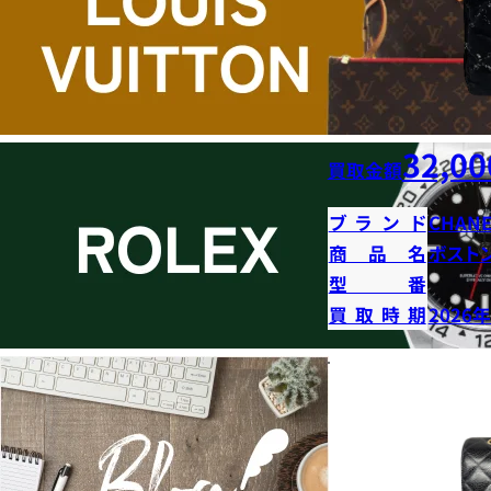
32,00
買取金額
ブランド
CHANE
商品名
ボストン
型番
買取時期
2026