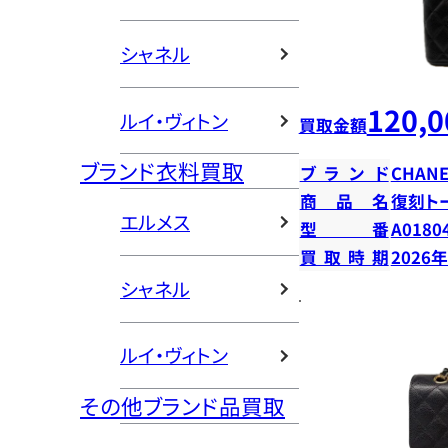
シャネル
120,0
ルイ・ヴィトン
買取金額
ブランド衣料買取
ブランド
CHANE
商品名
復刻ト
エルメス
型番
A0180
買取時期
2026
シャネル
ルイ・ヴィトン
その他ブランド品買取