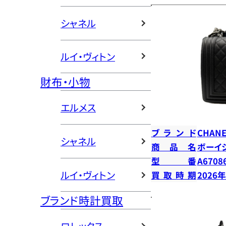
シャネル
ルイ・ヴィトン
財布・小物
エルメス
ブランド
CHANE
シャネル
商品名
ボーイ
型番
A6708
ルイ・ヴィトン
買取時期
2026
ブランド時計買取