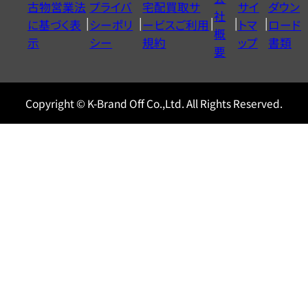
古物営業法
プライバ
宅配買取サ
サイ
ダウン
ヤ
社
に基づく表
シーポリ
ービスご利用
トマ
ロード
ル
概
示
シー
規約
ップ
書類
0120604117
要
Copyright © K-Brand Off Co.,Ltd. All Rights Reserved.