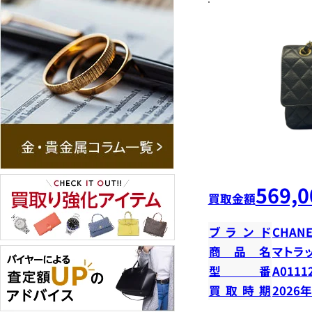
569,0
買取金額
ブランド
CHANE
商品名
マトラ
型番
A0111
買取時期
2026