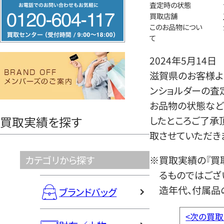
フ
査定時の状態
買取店舗
リ
このお品物につい
ー
て
ダ
2024年5月14日
イ
滋賀県のお客様よ
ヤ
ンショルダーの査
ル
お品物の状態など
0120604117
買取実績を探す
したところご了承
取させていただき
カテゴリから探す
※買取実績の『買
るものではござ
造年代、付属品
ブランドバッグ
<
次の買取