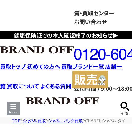
質・買取センター
お問い合わせ
健康保険証での本人確認終了のお知らせ▶
フ
リ
ー
ダ
買取トップ
初めての方へ
買取ブランド一覧
店舗一
イ
販
ヤ
売
覧
買取について
よくある質問
受付時間 / 9:00～18:0
ル
サ
0120604117
イ
ト
TOP
シャネル買取
シャネル バッグ買取
CHANEL シャネル ダイ