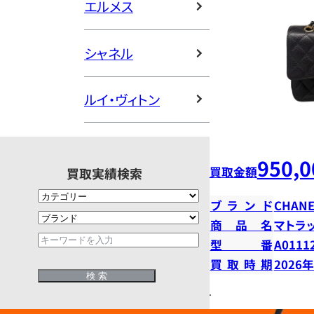
エルメス
シャネル
ルイ・ヴィトン
950,0
買取金額
買取実績検索
ブランド
CHANE
商品名
マトラ
型番
A0111
買取時期
2026