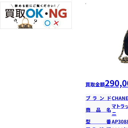
290,0
買取金額
ブランド
CHANE
マトラ
商品名
ニ
型番
AP308