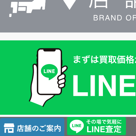
買
取
価
格
は
LINE
簡
単
査
店
定
舗