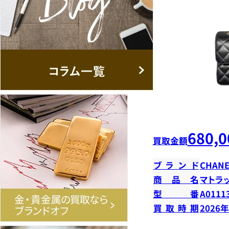
680,0
買取金額
ブランド
CHANE
商品名
マトラ
型番
A0111
買取時期
2026