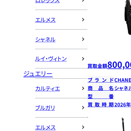
ロレックス
エルメス
シャネル
ルイ・ヴィトン
800,0
買取金額
ジュエリー
ブランド
CHANE
カルティエ
商品名
シャネ
型番
買取時期
2026
ブルガリ
エルメス