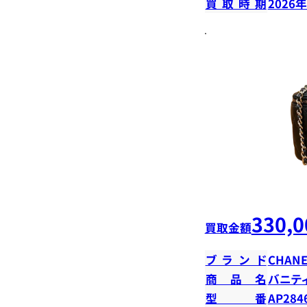
買取時期
2026
330,0
買取金額
ブランド
CHANE
商品名
バニテ
型番
AP284