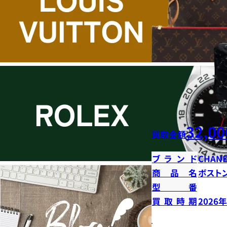
32,00
買取金額
ブランド
CHANE
商品名
ボストン
型番
買取時期
2026