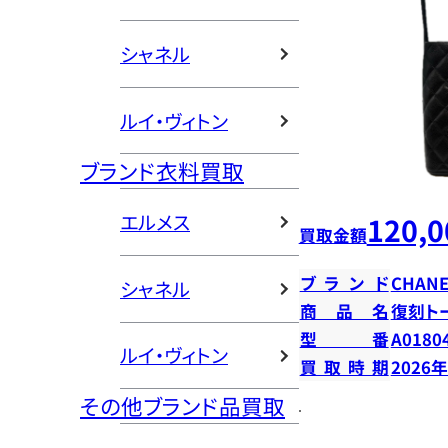
シャネル
ルイ・ヴィトン
ブランド衣料買取
エルメス
120,0
買取金額
ブランド
CHANE
シャネル
商品名
復刻ト
型番
A0180
ルイ・ヴィトン
買取時期
2026
その他ブランド品買取