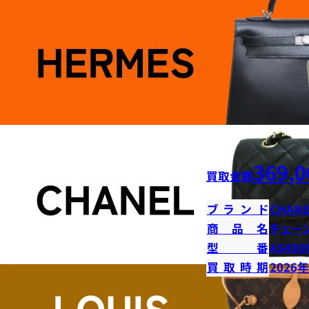
369,0
買取金額
ブランド
CHANE
商品名
チェー
型番
AS490
買取時期
2026