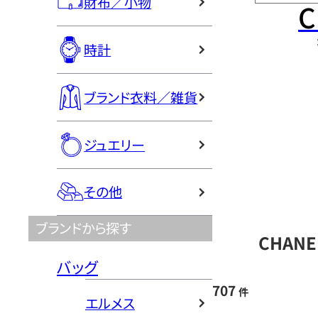
財布／小物
C
時計
ブランド衣料／雑貨
ジュエリー
その他
ブランドから探す
CHAN
バッグ
707
件
エルメス