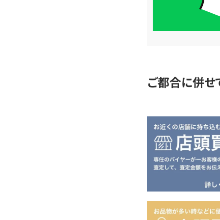
簡
単
査
定
ご都合に併せ