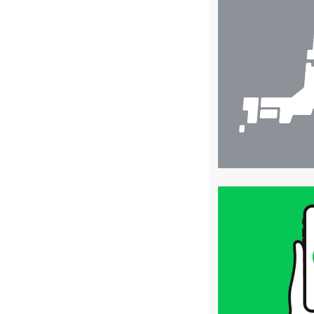
店
舗
検
索
買
取
価
格
は
LINE