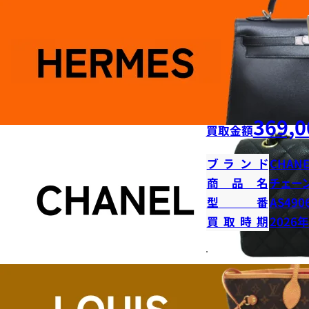
369,0
買取金額
ブランド
CHANE
商品名
チェー
型番
AS490
買取時期
2026