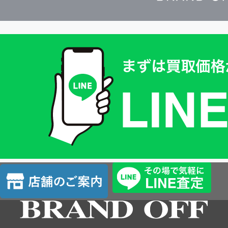
買
取
価
格
は
LINE
簡
単
査
店
定
舗
の
ご