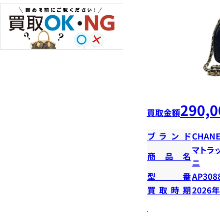
290,0
買取金額
ブランド
CHANE
マトラ
商品名
ニ
型番
AP308
買取時期
2026