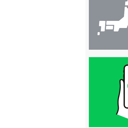
検
索
買
取
価
格
は
LINE
簡
単