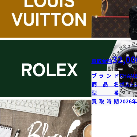
32,00
買取金額
ブランド
CHANE
商品名
ボストン
型番
買取時期
2026