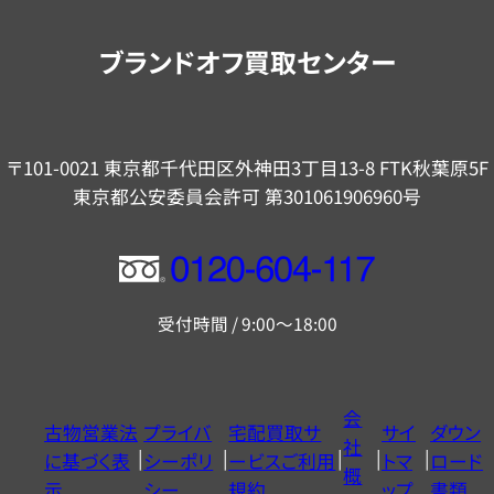
案
内
ブランドオフ買取センター
〒101-0021 東京都千代田区外神田3丁目13-8 FTK秋葉原5F
東京都公安委員会許可 第301061906960号
フ
リ
受付時間 / 9:00～18:00
ー
ダ
イ
会
古物営業法
プライバ
宅配買取サ
サイ
ダウン
ヤ
社
に基づく表
シーポリ
ービスご利用
トマ
ロード
ル
概
示
シー
規約
ップ
書類