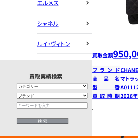
エルメス
シャネル
ルイ・ヴィトン
950,0
買取金額
ブランド
CHANE
買取実績検索
商品名
マトラ
型番
A0111
買取時期
2026