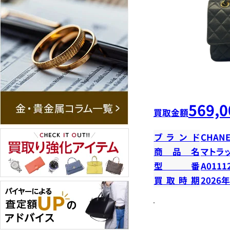
569,0
買取金額
ブランド
CHANE
商品名
マトラ
型番
A0111
買取時期
2026