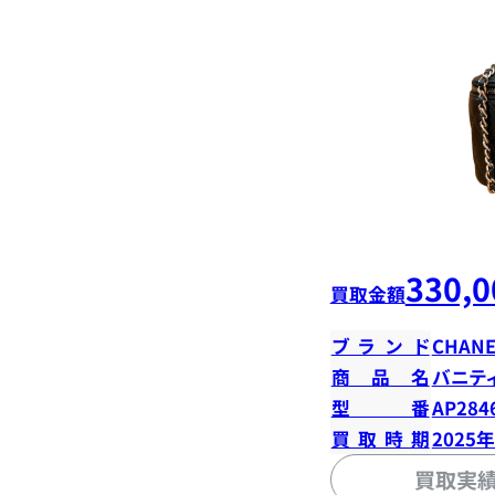
330,0
買取金額
ブランド
CHANE
商品名
バニテ
型番
AP284
買取時期
2025
買取実