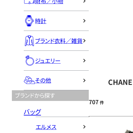
財布／小物
時計
ブランド衣料／雑貨
ジュエリー
その他
CHAN
ブランドから探す
707
件
バッグ
エルメス