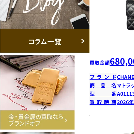
680,0
買取金額
ブランド
CHANE
商品名
マトラ
型番
A0111
買取時期
2026