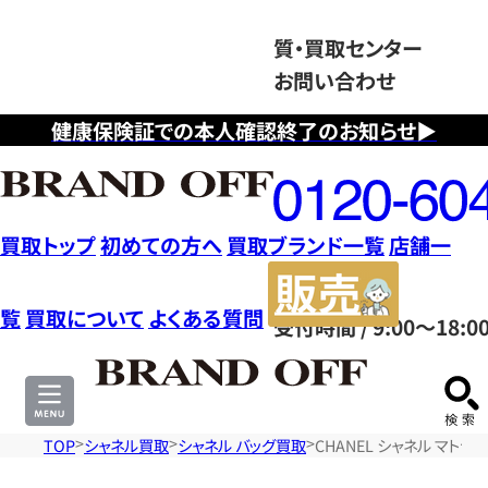
質・買取センター
お問い合わせ
健康保険証での本人確認終了のお知らせ▶
フ
リ
ー
ダ
買取トップ
初めての方へ
買取ブランド一覧
店舗一
イ
販
ヤ
売
覧
買取について
よくある質問
受付時間 / 9:00～18:0
ル
サ
0120604117
イ
ト
TOP
シャネル買取
シャネル バッグ買取
CHANEL シャネル マト