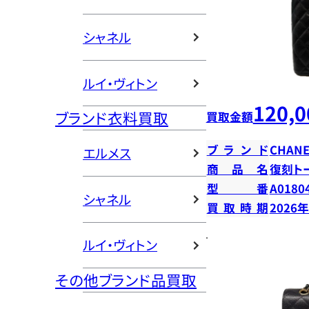
シャネル
ルイ・ヴィトン
120,0
ブランド衣料買取
買取金額
ブランド
CHANE
エルメス
商品名
復刻ト
型番
A0180
シャネル
買取時期
2026
ルイ・ヴィトン
その他ブランド品買取