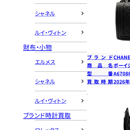
シャネル
ルイ・ヴィトン
財布・小物
ブランド
CHANE
エルメス
商品名
ボーイ
型番
A6708
シャネル
買取時期
2026
ルイ・ヴィトン
ブランド時計買取