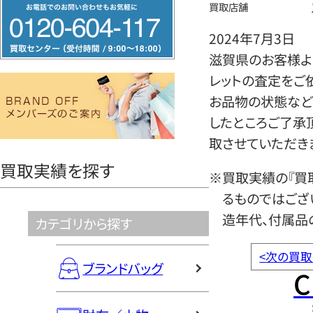
フ
買取店舗
リ
2024年7月3日
ー
滋賀県のお客様よ
ダ
レットの査定をご
イ
お品物の状態など
ヤ
したところご了承
ル
取させていただき
0120604117
買取実績を探す
※買取実績の『買
るものではござ
造年代、付属品
カテゴリから探す
<
次の買取
ブランドバッグ
C