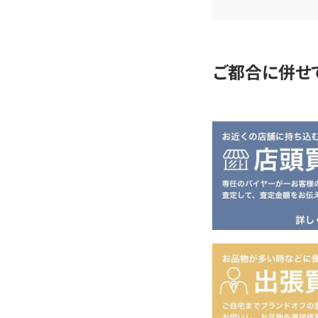
査
定
ご都合に併せ