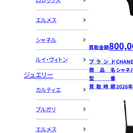
ロレックス
エルメス
シャネル
800,0
買取金額
ルイ・ヴィトン
ブランド
CHANE
商品名
シャネ
ジュエリー
型番
買取時期
2026
カルティエ
ブルガリ
エルメス