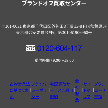
ブランドオフ買取センター
〒101-0021 東京都千代田区外神田3丁目13-8 FTK秋葉原5F
東京都公安委員会許可 第301061906960号
フ
リ
受付時間 / 9:00～18:00
ー
ダ
イ
会
古物営業法
プライバ
宅配買取サ
サイ
ダウン
ヤ
社
に基づく表
シーポリ
ービスご利用
トマ
ロード
ル
概
示
シー
規約
ップ
書類
0120604117
要