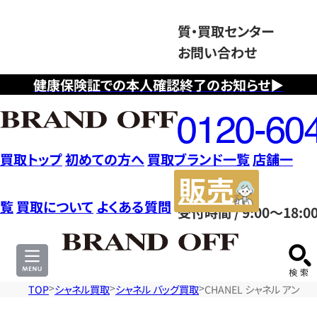
質・買取センター
お問い合わせ
健康保険証での本人確認終了のお知らせ▶
フ
リ
ー
ダ
買取トップ
初めての方へ
買取ブランド一覧
店舗一
イ
販
ヤ
売
覧
買取について
よくある質問
受付時間 / 9:00～18:0
ル
サ
0120604117
イ
ト
TOP
シャネル買取
シャネル バッグ買取
CHANEL シャネル アン