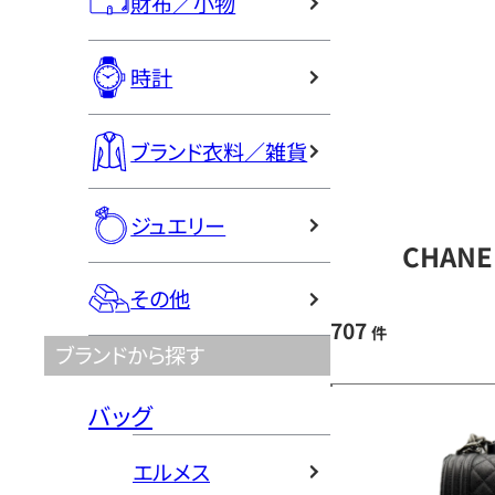
財布／小物
時計
ブランド衣料／雑貨
ジュエリー
CHAN
その他
707
件
ブランドから探す
バッグ
エルメス