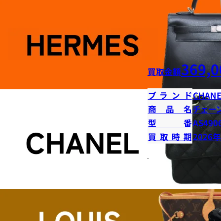
369,0
買取金額
ブランド
CHANE
商品名
チェー
型番
AS490
買取時期
2026