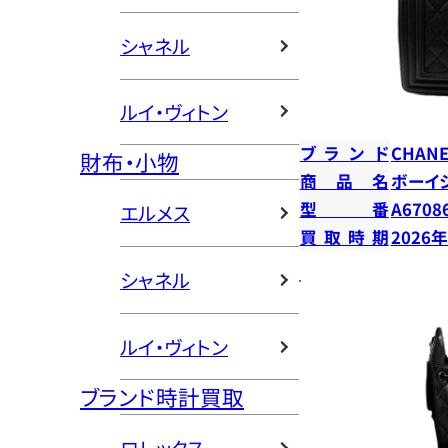
シャネル
ルイ・ヴィトン
ブランド
CHANE
財布・小物
商品名
ボーイ
型番
A6708
エルメス
買取時期
2026
シャネル
ルイ・ヴィトン
ブランド時計買取