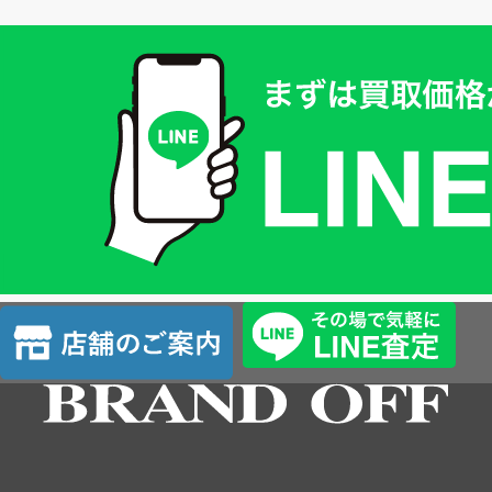
買
取
価
格
は
LINE
簡
単
査
店
定
舗
の
ご
案
内