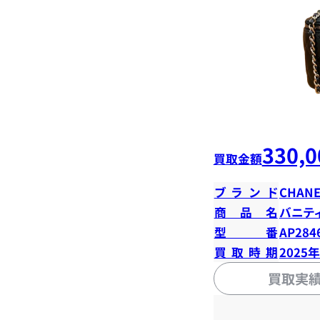
330,0
買取金額
ブランド
CHANE
商品名
バニテ
型番
AP284
買取時期
2025
買取実