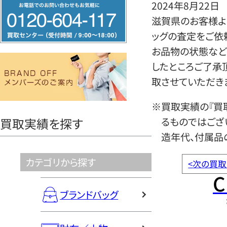
フ
2024年8月22日
リ
滋賀県のお客様よ
ー
ッグの査定をご依
ダ
お品物の状態など
イ
したところご了承
ヤ
取させていただき
ル
※買取実績の『買
0120604117
るものではござ
買取実績を探す
造年代、付属品
カテゴリから探す
<
次の買取
C
ブランドバッグ