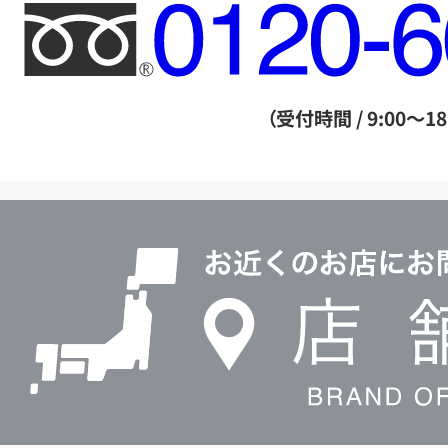
フ
リ
ー
ダ
（受付時間 / 9:00～18
イ
ヤ
ル
店
0120604117
舗
検
索