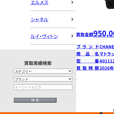
エルメス
シャネル
950,0
買取金額
ルイ・ヴィトン
ブランド
CHANE
商品名
マトラ
型番
A0111
買取実績検索
買取時期
2026