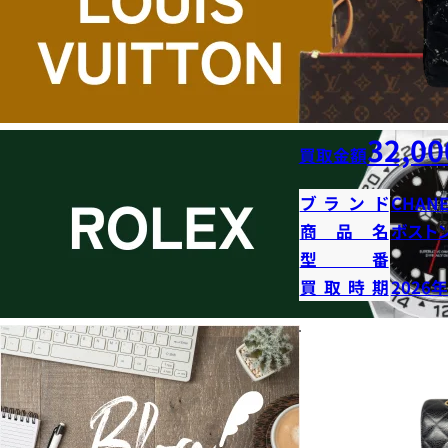
32,00
買取金額
ブランド
CHANE
商品名
ボストン
型番
買取時期
2026