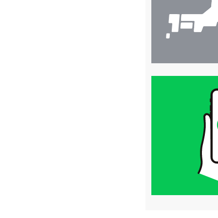
買
取
価
格
は
LINE
簡
単
査
定