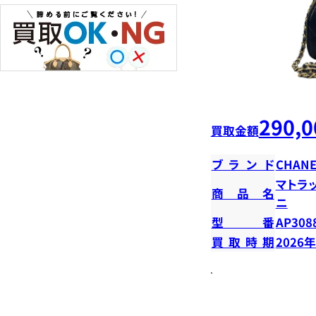
290,0
買取金額
ブランド
CHANE
マトラ
商品名
ニ
型番
AP308
買取時期
2026