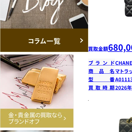
680,0
買取金額
ブランド
CHANE
商品名
マトラ
型番
A0111
買取時期
2026