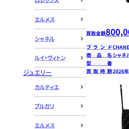
ロレックス
エルメス
800,0
買取金額
シャネル
ブランド
CHANE
商品名
シャネ
ルイ・ヴィトン
型番
ジュエリー
買取時期
2026
カルティエ
ブルガリ
エルメス