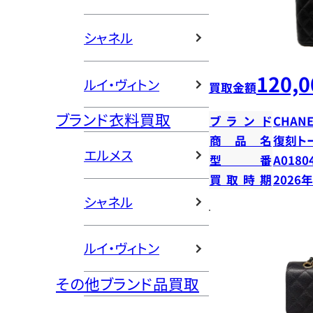
シャネル
120,0
ルイ・ヴィトン
買取金額
ブランド衣料買取
ブランド
CHANE
商品名
復刻ト
エルメス
型番
A0180
買取時期
2026
シャネル
ルイ・ヴィトン
その他ブランド品買取