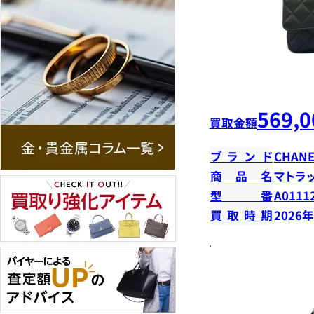
569,0
買取金額
ブランド
CHANE
商品名
マトラ
型番
A0111
買取時期
2026