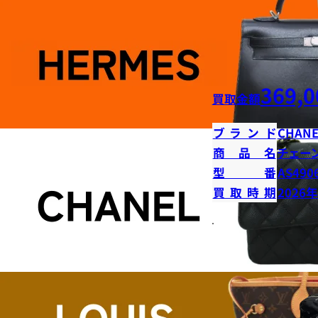
369,0
買取金額
ブランド
CHANE
商品名
チェー
型番
AS490
買取時期
2026