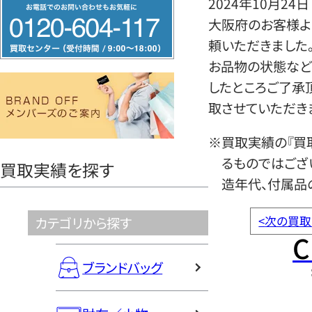
2024年10月24日
フ
大阪府のお客様よ
リ
頼いただきました
ー
お品物の状態など
ダ
したところご了承
イ
取させていただき
ヤ
ル
※買取実績の『買
0120604117
るものではござ
買取実績を探す
造年代、付属品
<
次の買取
カテゴリから探す
C
ブランドバッグ