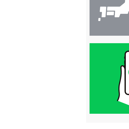
買
取
価
格
は
LINE
簡
単
査
定