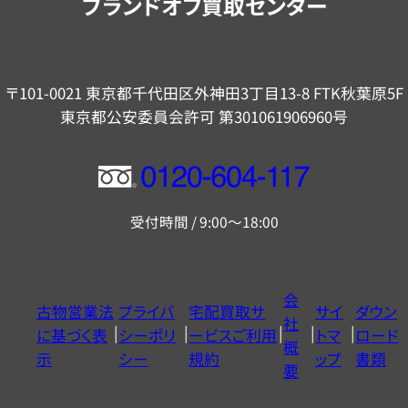
ブランドオフ買取センター
〒101-0021 東京都千代田区外神田3丁目13-8 FTK秋葉原5F
東京都公安委員会許可 第301061906960号
フ
リ
受付時間 / 9:00～18:00
ー
ダ
イ
会
古物営業法
プライバ
宅配買取サ
サイ
ダウン
ヤ
社
に基づく表
シーポリ
ービスご利用
トマ
ロード
ル
概
示
シー
規約
ップ
書類
0120604117
要