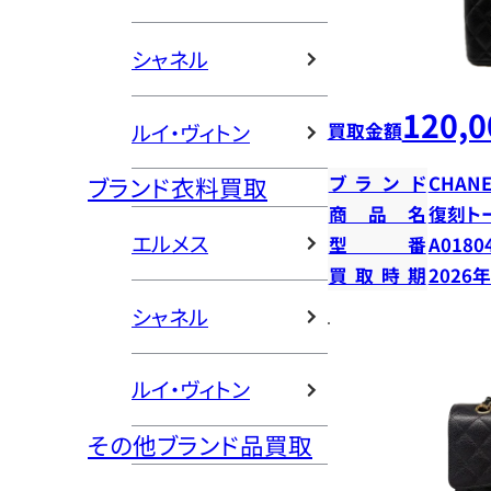
シャネル
120,0
ルイ・ヴィトン
買取金額
ブランド
CHANE
ブランド衣料買取
商品名
復刻ト
エルメス
型番
A0180
買取時期
2026
シャネル
ルイ・ヴィトン
その他ブランド品買取