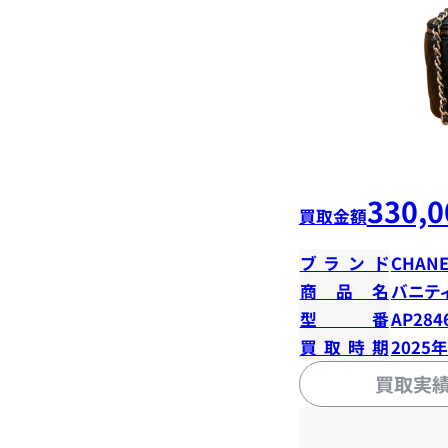
330,0
買取金額
ブランド
CHANE
商品名
バニテ
型番
AP284
買取時期
2025
買取実