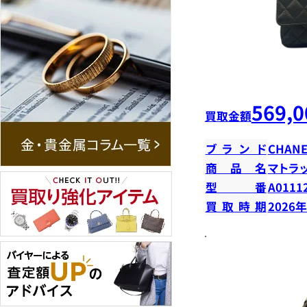
569,0
買取金額
ブランド
CHANE
商品名
マトラ
型番
A0111
買取時期
2026