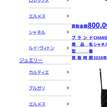
ロレックス
エルメス
800,0
買取金額
シャネル
ブランド
CHANE
商品名
シャネ
ルイ・ヴィトン
型番
買取時期
2026
ジュエリー
カルティエ
ブルガリ
エルメス