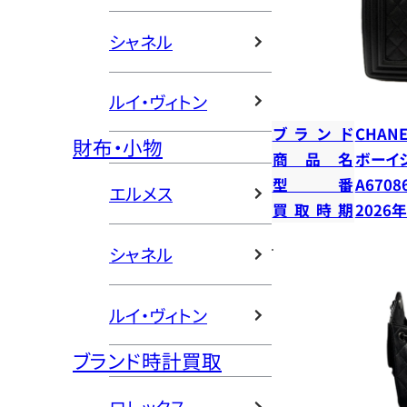
シャネル
ルイ・ヴィトン
ブランド
CHANE
財布・小物
商品名
ボーイ
型番
A6708
エルメス
買取時期
2026
シャネル
ルイ・ヴィトン
ブランド時計買取