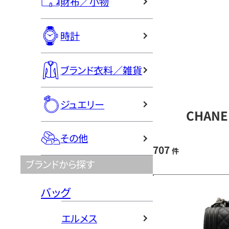
財布／小物
時計
ブランド衣料／雑貨
ジュエリー
CHAN
その他
707
件
ブランドから探す
バッグ
エルメス