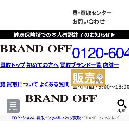
質・買取センター
お問い合わせ
健康保険証での本人確認終了のお知らせ▶
フ
リ
ー
ダ
買取トップ
初めての方へ
買取ブランド一覧
店舗一
イ
販
ヤ
売
覧
買取について
よくある質問
受付時間 / 9:00～18:0
ル
サ
0120604117
イ
ト
TOP
シャネル買取
シャネル バッグ買取
CHANEL シャネル バニ