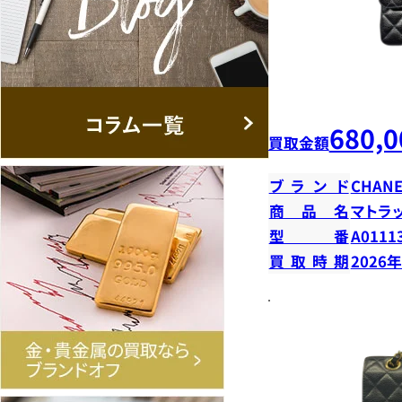
680,0
買取金額
ブランド
CHANE
商品名
マトラ
型番
A0111
買取時期
2026