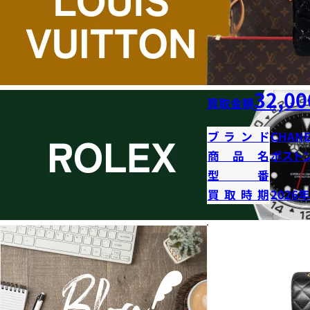
32,00
買取金額
ブランド
CHANE
商品名
ボストン
型番
買取時期
2026