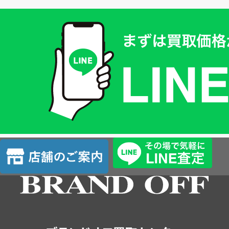
買
取
価
格
は
LINE
簡
単
査
店
定
舗
の
ご
案
内