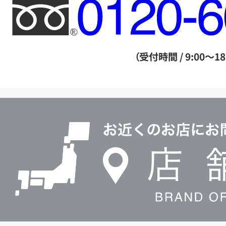
フ
リ
ー
ダ
（受付時間 / 9:00～18
イ
ヤ
ル
店
0120604117
舗
検
索