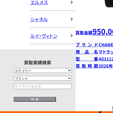
エルメス
シャネル
950,0
買取金額
ルイ・ヴィトン
ブランド
CHANE
商品名
マトラ
型番
A0111
買取実績検索
買取時期
2026