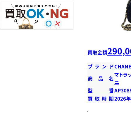
290,0
買取金額
ブランド
CHANE
マトラ
商品名
ニ
型番
AP308
買取時期
2026