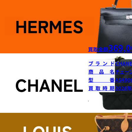
369,0
買取金額
ブランド
CHANE
商品名
チェー
型番
AS490
買取時期
2026