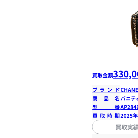
330,0
買取金額
ブランド
CHANE
商品名
バニテ
型番
AP284
買取時期
2025
買取実