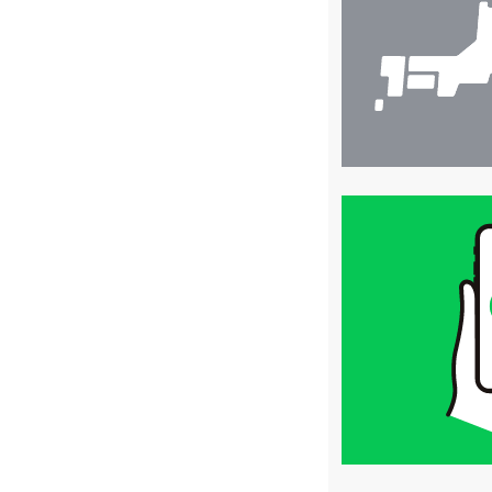
索
買
取
価
格
は
LINE
簡
単
査