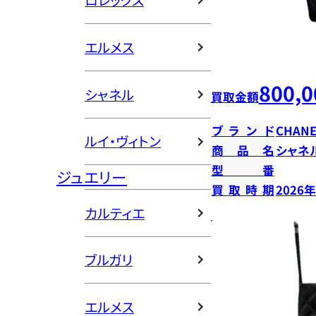
ロレックス
エルメス
800,0
シャネル
買取金額
ブランド
CHANE
ルイ・ヴィトン
商品名
シャネ
型番
ジュエリー
買取時期
2026
カルティエ
ブルガリ
エルメス