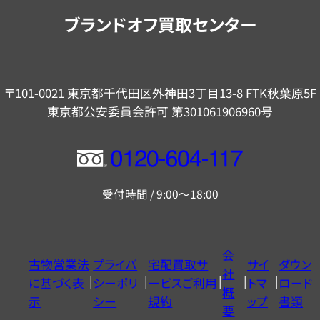
内
ブランドオフ買取センター
〒101-0021 東京都千代田区外神田3丁目13-8 FTK秋葉原5F
東京都公安委員会許可 第301061906960号
フ
リ
受付時間 / 9:00～18:00
ー
ダ
イ
会
古物営業法
プライバ
宅配買取サ
サイ
ダウン
ヤ
社
に基づく表
シーポリ
ービスご利用
トマ
ロード
ル
概
示
シー
規約
ップ
書類
0120604117
要