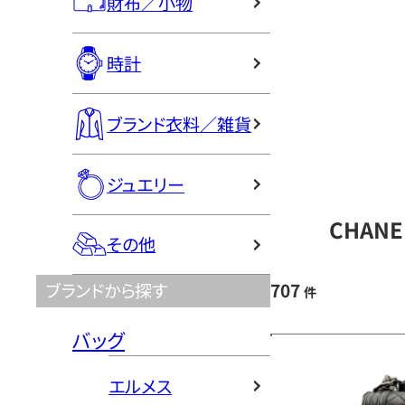
財布／小物
時計
ブランド衣料／雑貨
ジュエリー
CHAN
その他
707
ブランドから探す
件
バッグ
エルメス