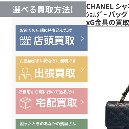
CHANEL シャネ
選べる買取方法!
ｼｮﾙﾀﾞｰ バッグ 
xG金具の買