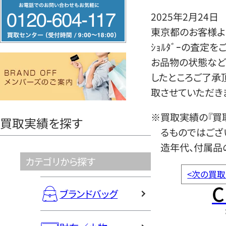
フ
2025年2月24日
リ
東京都のお客様よりシャ
ー
ｼｮﾙﾀﾞｰの査定
ダ
お品物の状態など
イ
したところご了承
ヤ
取させていただき
ル
0120604117
※買取実績の『買
買取実績を探す
るものではござ
造年代、付属品
カテゴリから探す
<
次の買取
C
ブランドバッグ