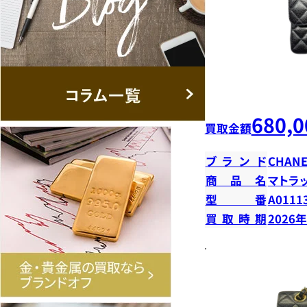
680,0
買取金額
ブランド
CHANE
商品名
マトラ
型番
A0111
買取時期
2026