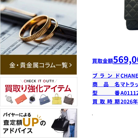
569,0
買取金額
ブランド
CHANE
商品名
マトラ
型番
A0111
買取時期
2026