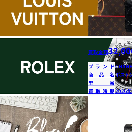
32,00
買取金額
ブランド
CHANE
商品名
ボストン
型番
買取時期
2026