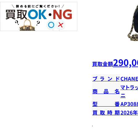
290,0
買取金額
ブランド
CHANE
マトラ
商品名
ニ
型番
AP308
買取時期
2026