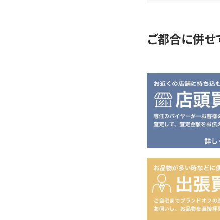
定
ご都合に併せ