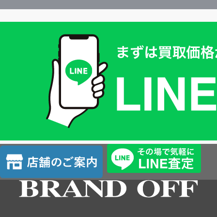
買
取
価
格
は
LINE
簡
単
査
店
定
舗
の
ご
案