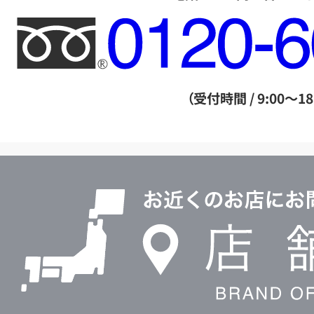
フ
リ
ー
ダ
（受付時間 / 9:00～18
イ
ヤ
ル
店
0120604117
舗
検
索