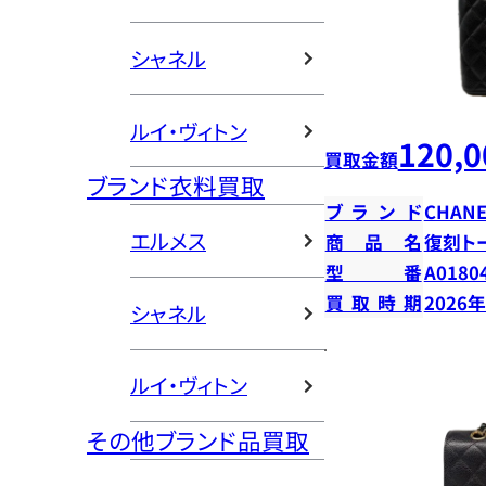
シャネル
ルイ・ヴィトン
120,0
買取金額
ブランド衣料買取
ブランド
CHANE
エルメス
商品名
復刻ト
型番
A0180
買取時期
2026
シャネル
ルイ・ヴィトン
その他ブランド品買取