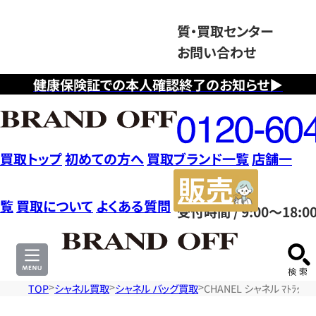
質・買取センター
お問い合わせ
健康保険証での本人確認終了のお知らせ▶
フ
リ
ー
ダ
買取トップ
初めての方へ
買取ブランド一覧
店舗一
イ
販
ヤ
売
覧
買取について
よくある質問
受付時間 / 9:00～18:0
ル
サ
0120604117
イ
ト
TOP
シャネル買取
シャネル バッグ買取
CHANEL シャネル ﾏﾄﾗｯｾWﾌ