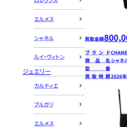
ロレックス
エルメス
800,0
シャネル
買取金額
ブランド
CHANE
ルイ・ヴィトン
商品名
シャネ
型番
ジュエリー
買取時期
2026
カルティエ
ブルガリ
エルメス