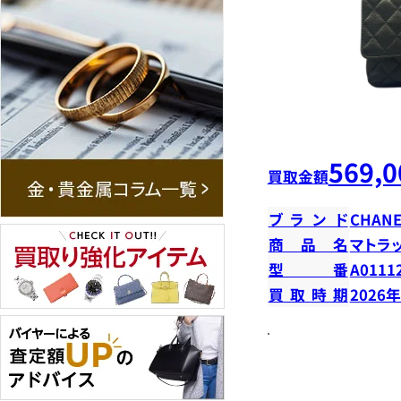
569,0
買取金額
ブランド
CHANE
商品名
マトラ
型番
A0111
買取時期
2026