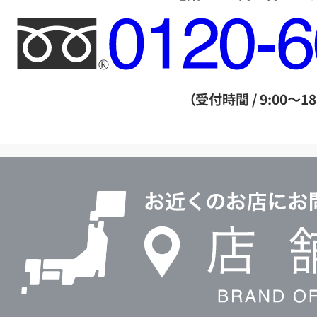
フ
リ
ー
ダ
（受付時間 / 9:00～18
イ
ヤ
ル
店
0120604117
舗
検
索