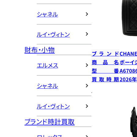
シャネル
ルイ・ヴィトン
財布・小物
ブランド
CHANE
商品名
ボーイ
エルメス
型番
A6708
買取時期
2026
シャネル
ルイ・ヴィトン
ブランド時計買取