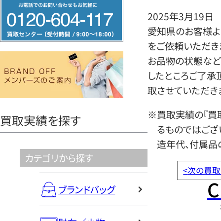
フ
2025年3月19日
リ
愛知県のお客様よ
ー
をご依頼いただき
ダ
お品物の状態など
イ
したところご了承
ヤ
取させていただき
ル
0120604117
※買取実績の『買
買取実績を探す
るものではござ
造年代、付属品
カテゴリから探す
<
次の買取
C
ブランドバッグ