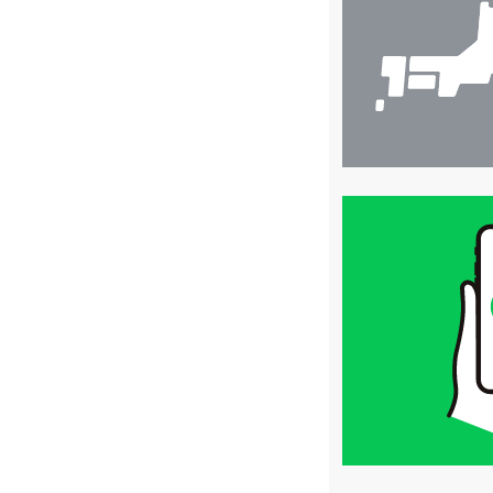
索
買
取
価
格
は
LINE
簡
単
査