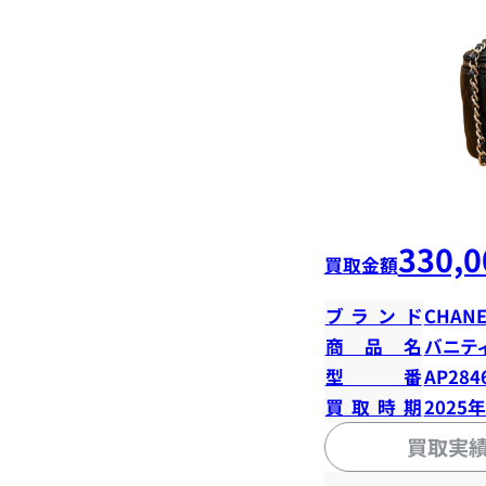
330,0
買取金額
ブランド
CHANE
商品名
バニテ
型番
AP284
買取時期
2025
買取実