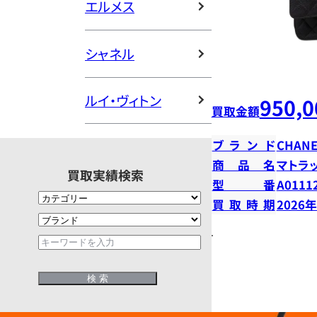
エルメス
シャネル
ルイ・ヴィトン
950,0
買取金額
ブランド
CHANE
商品名
マトラ
買取実績検索
型番
A0111
買取時期
2026