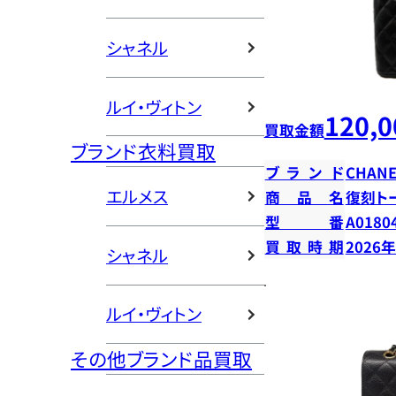
シャネル
ルイ・ヴィトン
120,0
買取金額
ブランド衣料買取
ブランド
CHANE
エルメス
商品名
復刻ト
型番
A0180
買取時期
2026
シャネル
ルイ・ヴィトン
その他ブランド品買取