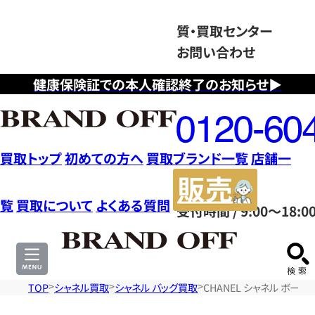
質・買取センター
お問い合わせ
健康保険証での本人確認終了のお知らせ▶
フ
リ
ー
ダ
買取トップ
初めての方へ
買取ブランド一覧
店舗一
イ
販
ヤ
売
覧
買取について
よくある質問
受付時間 / 9:00～18:0
ル
サ
0120604117
イ
ト
TOP
シャネル買取
シャネル バッグ買取
CHANEL シャネル ボー