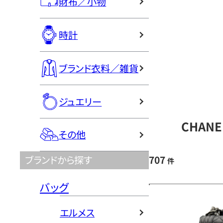
財布／小物
時計
ブランド衣料／雑貨
ジュエリー
CHAN
その他
707
ブランドから探す
件
バッグ
エルメス