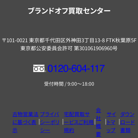
内
ブランドオフ買取センター
〒101-0021 東京都千代田区外神田3丁目13-8 FTK秋葉原5F
東京都公安委員会許可 第301061906960号
フ
リ
受付時間 / 9:00～18:00
ー
ダ
イ
会
古物営業法
プライバ
宅配買取サ
サイ
ダウン
ヤ
社
に基づく表
シーポリ
ービスご利用
トマ
ロード
ル
概
示
シー
規約
ップ
書類
0120604117
要