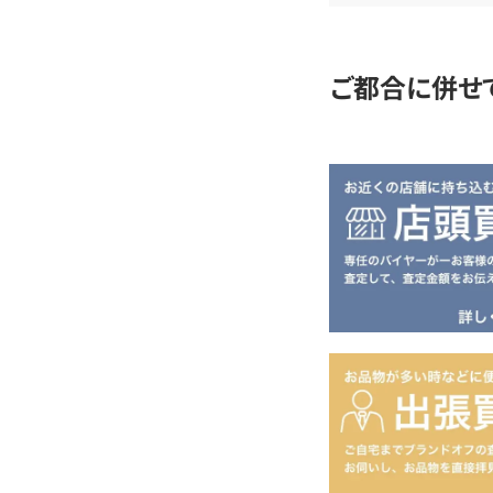
定
ご都合に併せ