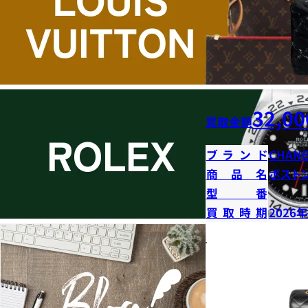
32,00
買取金額
ブランド
CHANE
商品名
ボストン
型番
買取時期
2026