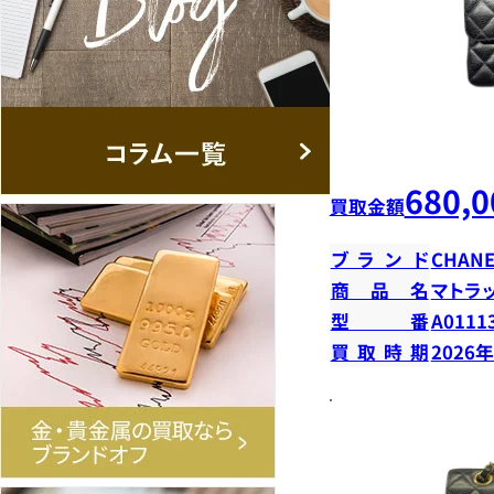
680,0
買取金額
ブランド
CHANE
商品名
マトラ
型番
A0111
買取時期
2026