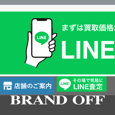
買
取
価
格
は
LINE
簡
単
査
店
定
舗
の
ご
案