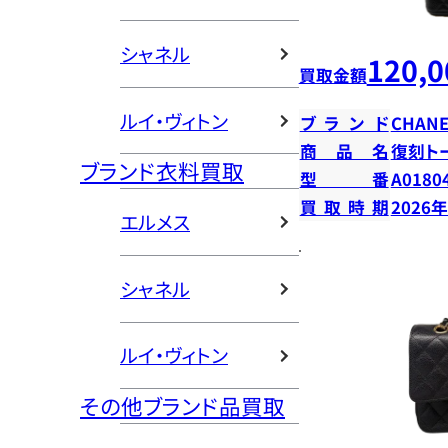
シャネル
120,0
買取金額
ルイ・ヴィトン
ブランド
CHANE
商品名
復刻ト
ブランド衣料買取
型番
A0180
買取時期
2026
エルメス
シャネル
ルイ・ヴィトン
その他ブランド品買取