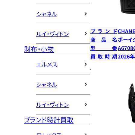
シャネル
ブランド
CHANE
ルイ・ヴィトン
商品名
ボーイ
財布・小物
型番
A6708
買取時期
2026
エルメス
シャネル
ルイ・ヴィトン
ブランド時計買取