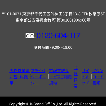
〒101-0021 東京都千代田区外神田3丁目13-8 FTK秋葉原5F
東京都公安委員会許可 第301061906960号
フ
リ
受付時間 / 9:00～18:00
ー
ダ
イ
会
古物営業法
プライバ
宅配買取サ
サイ
ダウン
ヤ
社
に基づく表
シーポリ
ービスご利用
トマ
ロード
ル
概
示
シー
規約
ップ
書類
0120604117
要
Copyright © K-Brand Off Co.,Ltd. All Rights Reserved.