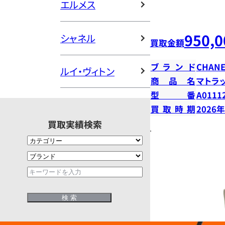
エルメス
950,0
シャネル
買取金額
ブランド
CHANE
ルイ・ヴィトン
商品名
マトラ
型番
A0111
買取時期
2026
買取実績検索