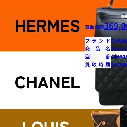
369,0
買取金額
ブランド
CHANE
商品名
チェー
型番
AS490
買取時期
2026