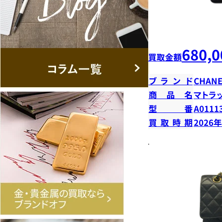
680,0
買取金額
ブランド
CHANE
商品名
マトラ
型番
A0111
買取時期
2026