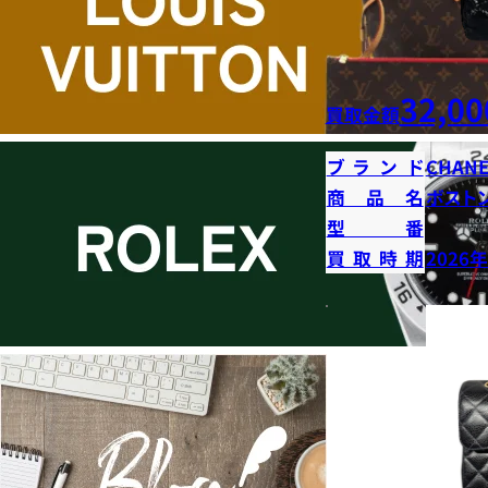
32,00
買取金額
ブランド
CHANE
商品名
ボストン
型番
買取時期
2026