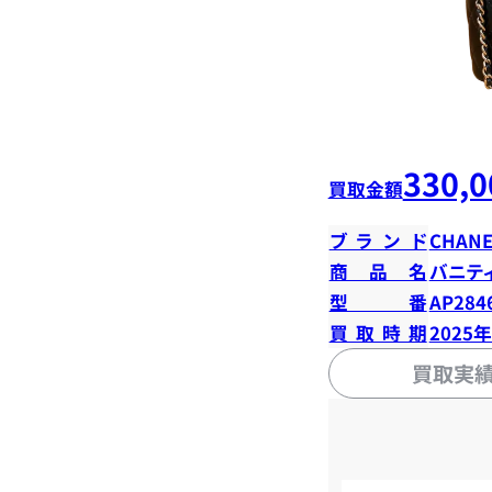
330,0
買取金額
ブランド
CHANE
商品名
バニテ
型番
AP284
買取時期
2025
買取実