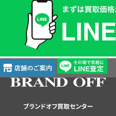
取
価
格
は
LINE
簡
単
査
店
定
舗
の
ご
案
内
ブランドオフ買取センター