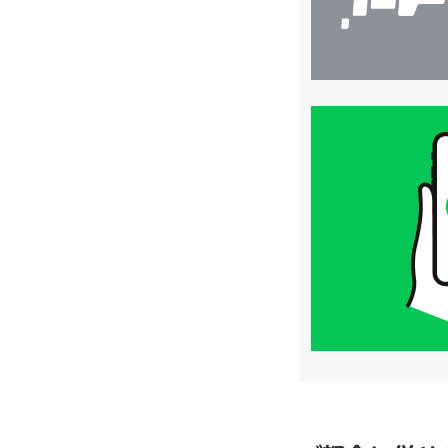
買
取
価
格
は
LINE
簡
単
査
定