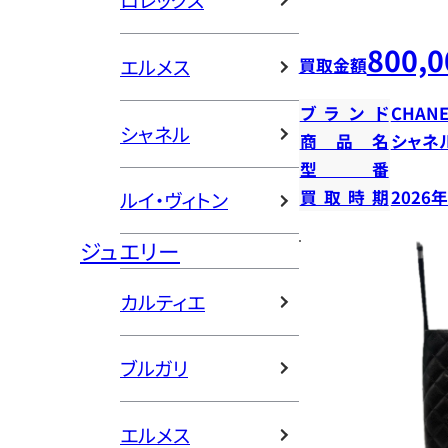
ロレックス
800,0
エルメス
買取金額
ブランド
CHANE
シャネル
商品名
シャネ
型番
買取時期
2026
ルイ・ヴィトン
ジュエリー
カルティエ
ブルガリ
エルメス