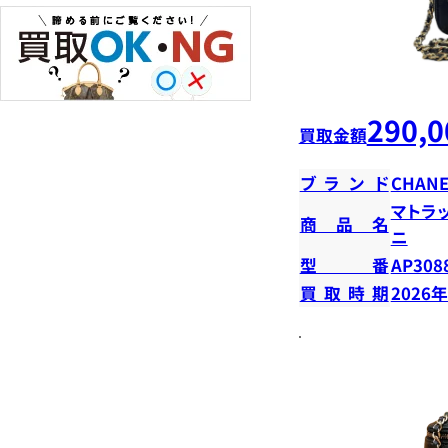
290,0
買取金額
ブランド
CHANE
マトラ
商品名
ニ
型番
AP308
買取時期
2026