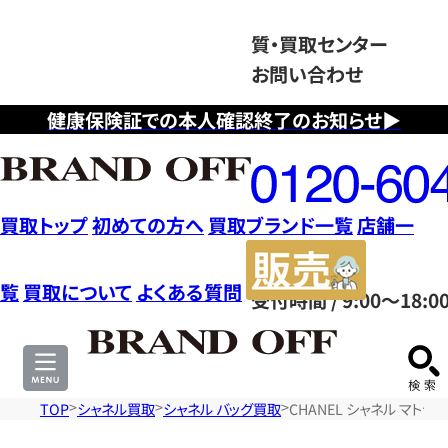
質・買取センター
お問い合わせ
健康保険証での本人確認終了のお知らせ▶
フ
リ
ー
ダ
買取トップ
初めての方へ
買取ブランド一覧
店舗一
イ
販
ヤ
売
覧
買取について
よくある質問
受付時間 / 9:00～18:0
ル
サ
0120604117
イ
ト
TOP
シャネル買取
シャネル バッグ買取
CHANEL シャネル マトラ