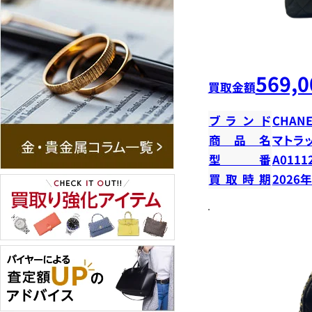
569,0
買取金額
ブランド
CHANE
商品名
マトラ
型番
A0111
買取時期
2026