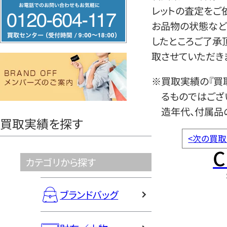
フ
レットの査定をご
リ
お品物の状態など
ー
したところご了承
ダ
取させていただき
イ
ヤ
※買取実績の『買
ル
るものではござ
0120604117
造年代、付属品
買取実績を探す
<
次の買取
C
カテゴリから探す
ブランドバッグ