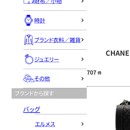
財布／小物
時計
ブランド衣料／雑貨
CHAN
ジュエリー
707
件
その他
ブランドから探す
バッグ
エルメス