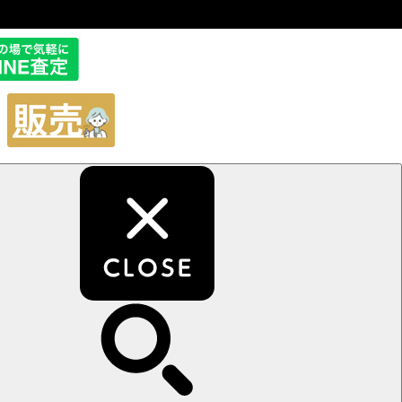
販
売
サ
イ
ト