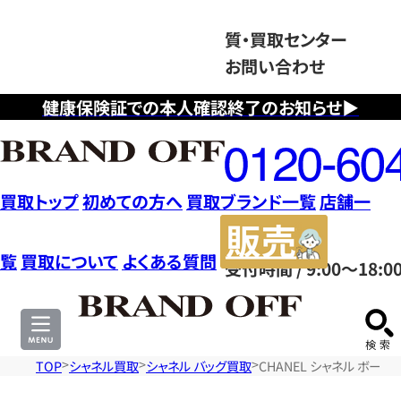
質・買取センター
お問い合わせ
健康保険証での本人確認終了のお知らせ▶
フ
リ
ー
ダ
買取トップ
初めての方へ
買取ブランド一覧
店舗一
イ
販
ヤ
売
覧
買取について
よくある質問
受付時間 / 9:00～18:0
ル
サ
0120604117
イ
ト
TOP
シャネル買取
シャネル バッグ買取
CHANEL シャネル ボー