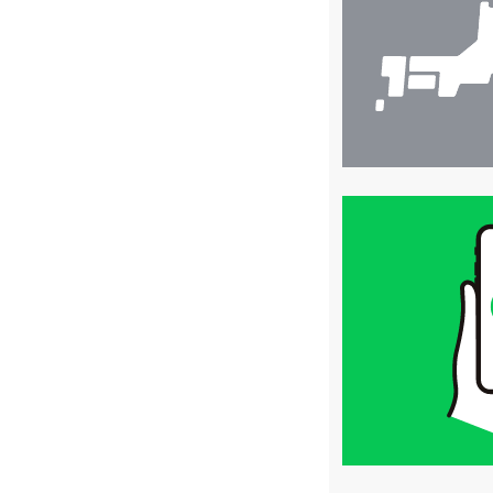
索
買
取
価
格
は
LINE
簡
単
査