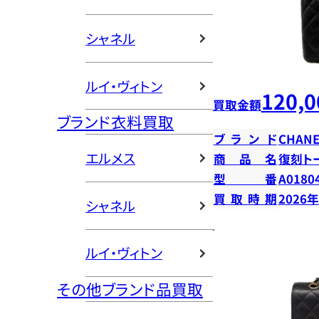
シャネル
ルイ・ヴィトン
120,0
買取金額
ブランド衣料買取
ブランド
CHANE
エルメス
商品名
復刻ト
型番
A0180
買取時期
2026
シャネル
ルイ・ヴィトン
その他ブランド品買取