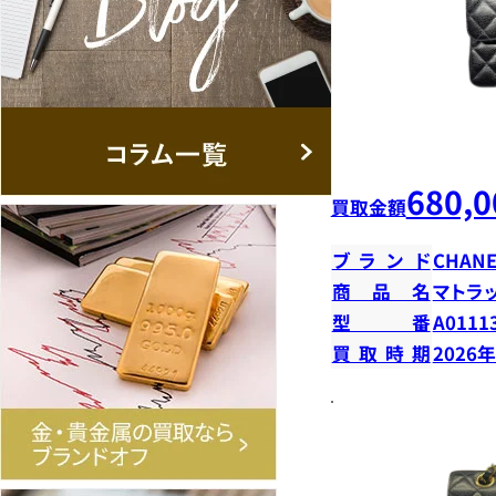
680,0
買取金額
ブランド
CHANE
商品名
マトラ
型番
A0111
買取時期
2026