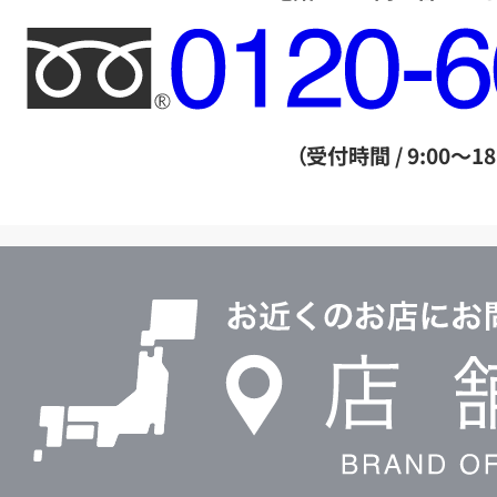
フ
リ
ー
ダ
（受付時間 / 9:00～18
イ
ヤ
ル
店
0120604117
舗
検
索