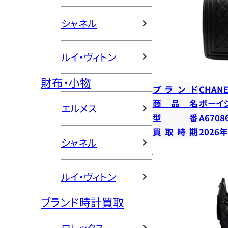
シャネル
ルイ・ヴィトン
財布・小物
ブランド
CHANE
商品名
ボーイ
エルメス
型番
A6708
買取時期
2026
シャネル
ルイ・ヴィトン
ブランド時計買取