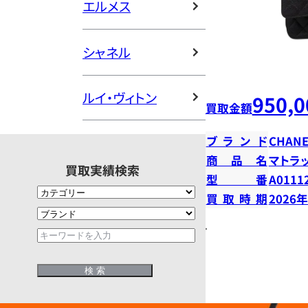
エルメス
シャネル
ルイ・ヴィトン
950,0
買取金額
ブランド
CHANE
商品名
マトラ
買取実績検索
型番
A0111
買取時期
2026