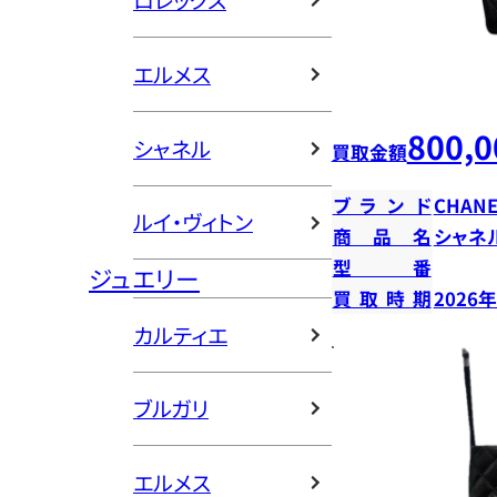
ロレックス
エルメス
800,0
シャネル
買取金額
ブランド
CHANE
ルイ・ヴィトン
商品名
シャネ
型番
ジュエリー
買取時期
2026
カルティエ
ブルガリ
エルメス