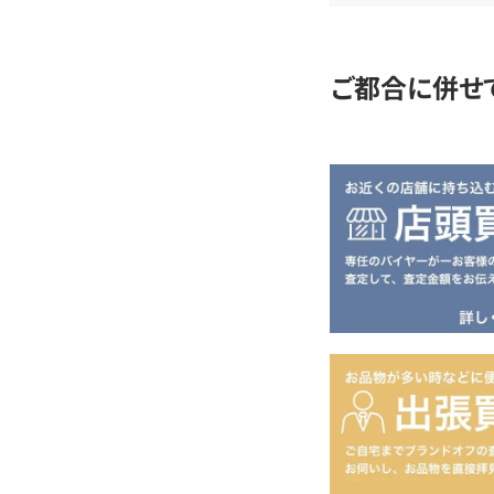
定
ご都合に併せ