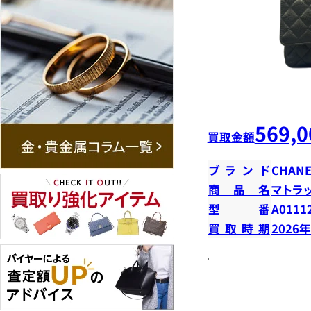
569,0
買取金額
ブランド
CHANE
商品名
マトラ
型番
A0111
買取時期
2026