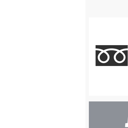
店
舗
検