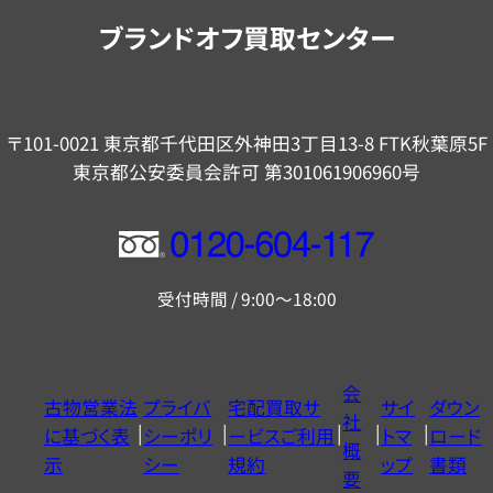
内
ブランドオフ買取センター
〒101-0021 東京都千代田区外神田3丁目13-8 FTK秋葉原5F
東京都公安委員会許可 第301061906960号
フ
リ
受付時間 / 9:00～18:00
ー
ダ
イ
会
古物営業法
プライバ
宅配買取サ
サイ
ダウン
ヤ
社
に基づく表
シーポリ
ービスご利用
トマ
ロード
ル
概
示
シー
規約
ップ
書類
0120604117
要