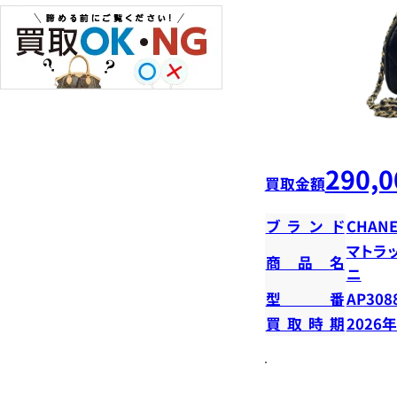
290,0
買取金額
ブランド
CHANE
マトラ
商品名
ニ
型番
AP308
買取時期
2026