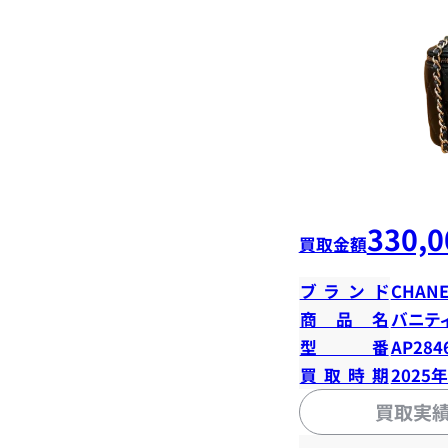
330,0
買取金額
ブランド
CHANE
商品名
バニテ
型番
AP284
買取時期
2025
買取実