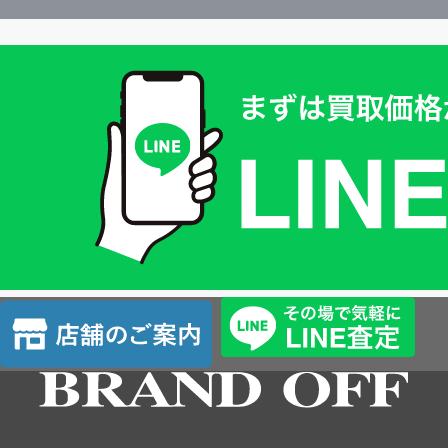
買
取
価
格
は
LINE
簡
単
査
店
定
舗
の
ご
案