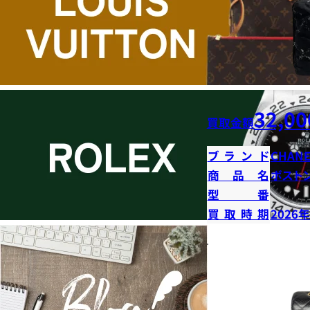
32,00
買取金額
ブランド
CHANE
商品名
ボストン
型番
買取時期
2026