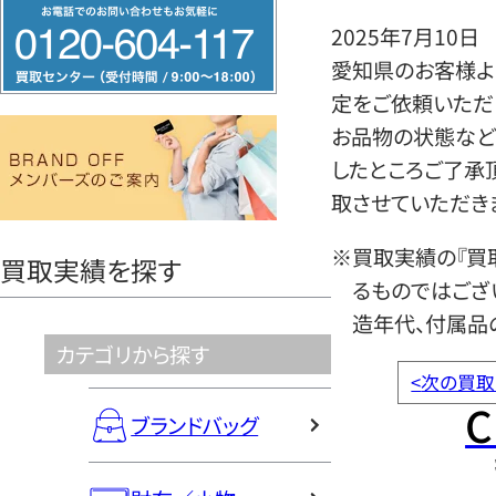
フ
2025年7月10日
リ
愛知県のお客様よ
ー
定をご依頼いただ
ダ
お品物の状態など
イ
したところご了承
ヤ
取させていただき
ル
0120604117
※買取実績の『買
買取実績を探す
るものではござ
造年代、付属品
カテゴリから探す
<
次の買取
C
ブランドバッグ