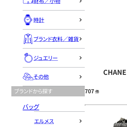
財布／小物
時計
ブランド衣料／雑貨
ジュエリー
CHAN
その他
707
ブランドから探す
件
バッグ
エルメス