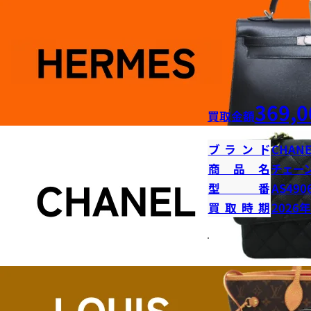
369,0
買取金額
ブランド
CHANE
商品名
チェー
型番
AS490
買取時期
2026