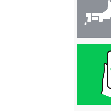
索
買
取
価
格
は
LINE
簡
単
査