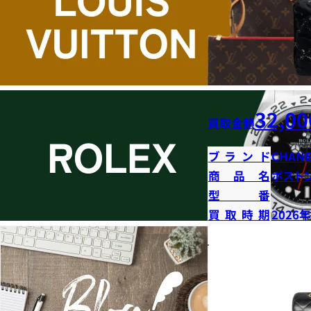
32,00
買取金額
ブランド
CHANE
商品名
ボストン
型番
買取時期
2026