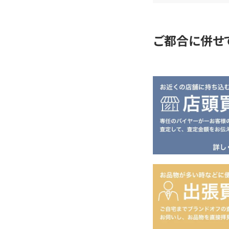
定
ご都合に併せ