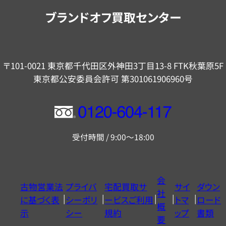
内
ブランドオフ買取センター
〒101-0021 東京都千代田区外神田3丁目13-8 FTK秋葉原5F
東京都公安委員会許可 第301061906960号
フ
リ
受付時間 / 9:00～18:00
ー
ダ
イ
会
古物営業法
プライバ
宅配買取サ
サイ
ダウン
ヤ
社
に基づく表
シーポリ
ービスご利用
トマ
ロード
ル
概
示
シー
規約
ップ
書類
0120604117
要