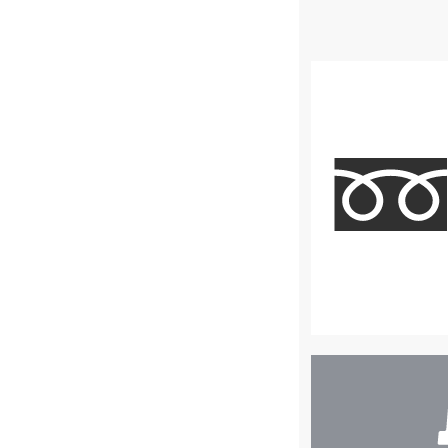
店
舗
検