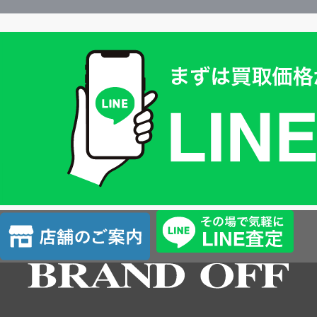
買
取
価
格
は
LINE
簡
単
査
店
定
舗
の
ご
案