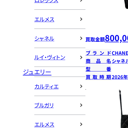
ロレックス
エルメス
800,0
シャネル
買取金額
ブランド
CHANE
ルイ・ヴィトン
商品名
シャネ
型番
ジュエリー
買取時期
2026
カルティエ
ブルガリ
エルメス