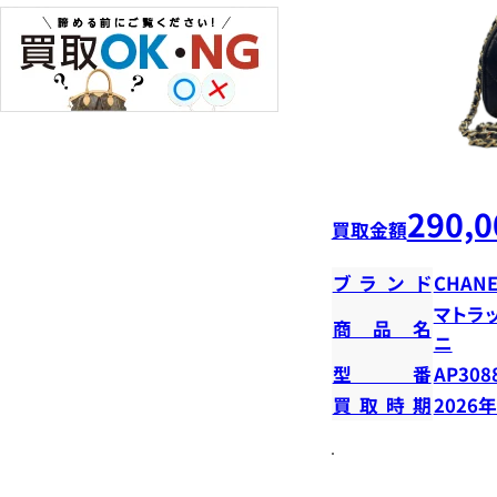
290,0
買取金額
ブランド
CHANE
マトラ
商品名
ニ
型番
AP308
買取時期
2026