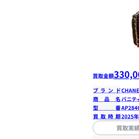
330,0
買取金額
ブランド
CHANE
商品名
バニテ
型番
AP284
買取時期
2025
買取実