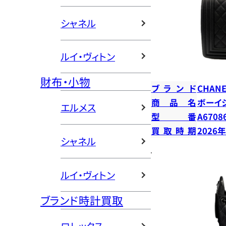
シャネル
ルイ・ヴィトン
財布・小物
ブランド
CHANE
商品名
ボーイ
エルメス
型番
A6708
買取時期
2026
シャネル
ルイ・ヴィトン
ブランド時計買取