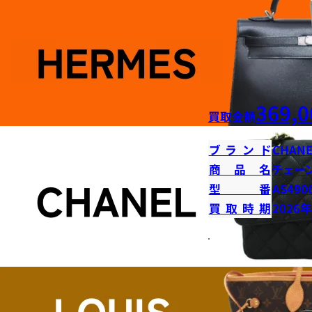
369,0
買取金額
ブランド
CHANE
商品名
チェー
型番
AS490
買取時期
2026