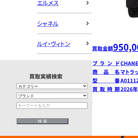
エルメス
シャネル
ルイ・ヴィトン
950,0
買取金額
ブランド
CHANE
商品名
マトラ
買取実績検索
型番
A0111
買取時期
2026