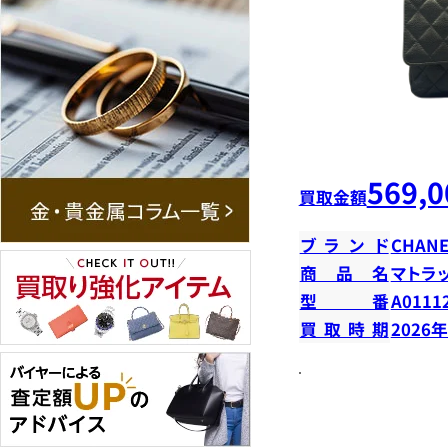
569,0
買取金額
ブランド
CHANE
商品名
マトラ
型番
A0111
買取時期
2026