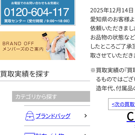
フ
2025年12月14日
リ
愛知県のお客様より
ー
依頼いただきまし
ダ
お品物の状態など
イ
したところご了承
ヤ
取させていただき
ル
0120604117
※買取実績の『買
買取実績を探す
るものではござ
造年代、付属品
カテゴリから探す
<
次の買取
C
ブランドバッグ