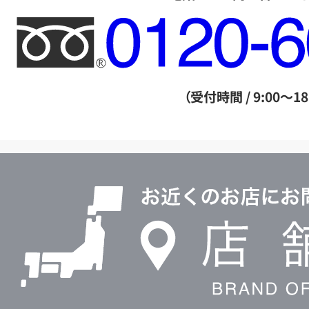
フ
リ
ー
ダ
（受付時間 / 9:00～18
イ
ヤ
ル
店
0120604117
舗
検
索