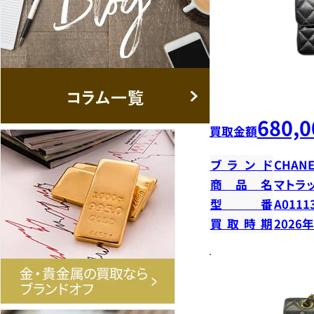
680,0
買取金額
ブランド
CHANE
商品名
マトラ
型番
A0111
買取時期
2026