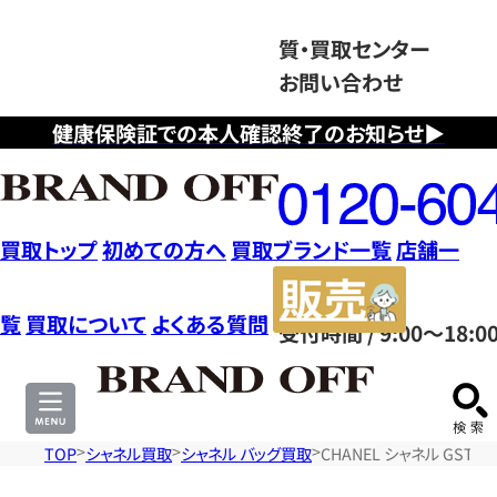
質・買取センター
お問い合わせ
健康保険証での本人確認終了のお知らせ▶
フ
リ
ー
ダ
買取トップ
初めての方へ
買取ブランド一覧
店舗一
イ
販
ヤ
売
覧
買取について
よくある質問
受付時間 / 9:00～18:0
ル
サ
0120604117
イ
ト
TOP
シャネル買取
シャネル バッグ買取
CHANEL シャネル GST