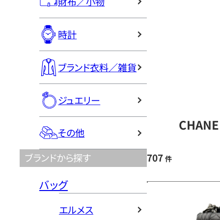
財布／小物
時計
ブランド衣料／雑貨
ジュエリー
CHAN
その他
707
ブランドから探す
件
バッグ
エルメス