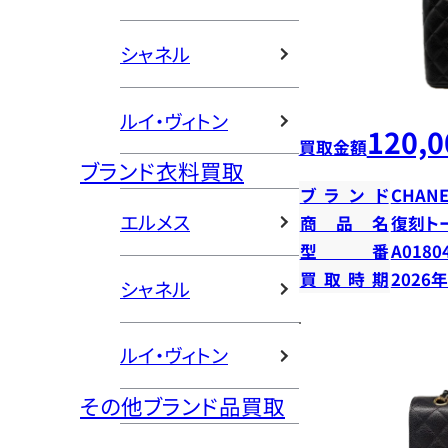
シャネル
ルイ・ヴィトン
120,0
買取金額
ブランド衣料買取
ブランド
CHANE
エルメス
商品名
復刻ト
型番
A0180
買取時期
2026
シャネル
ルイ・ヴィトン
その他ブランド品買取