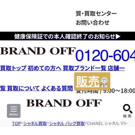
質・買取センター
お問い合わせ
健康保険証での本人確認終了のお知らせ▶
フ
リ
ー
ダ
買取トップ
初めての方へ
買取ブランド一覧
店舗一
イ
販
ヤ
売
覧
買取について
よくある質問
受付時間 / 9:00～18:0
ル
サ
0120604117
イ
ト
TOP
シャネル買取
シャネル バッグ買取
CHANEL シャネル マト