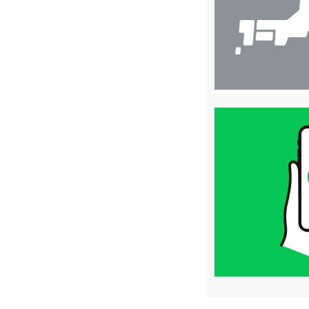
買
取
価
格
は
LINE
簡
単
査
定