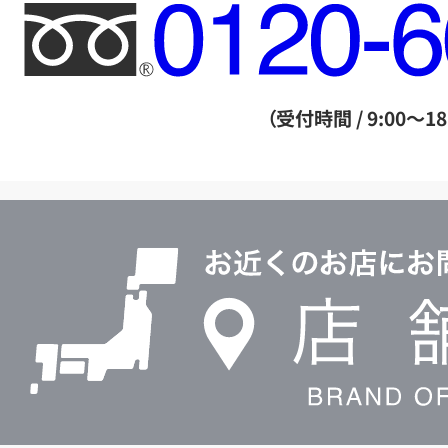
フ
リ
ー
ダ
（受付時間 / 9:00～18
イ
ヤ
ル
店
0120604117
舗
検
索