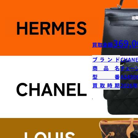
369,0
買取金額
ブランド
CHANE
商品名
チェー
型番
AS490
買取時期
2026