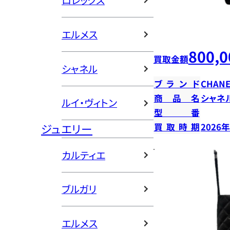
ロレックス
エルメス
800,0
買取金額
シャネル
ブランド
CHANE
商品名
シャネ
ルイ・ヴィトン
型番
ジュエリー
買取時期
2026
カルティエ
ブルガリ
エルメス