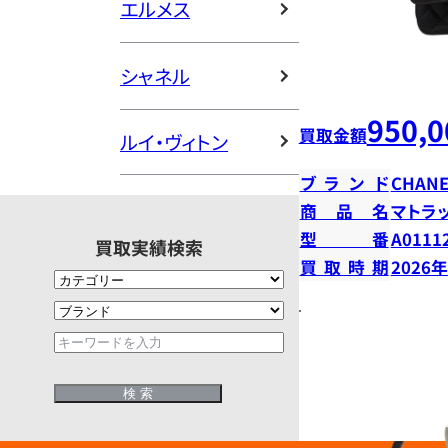
エルメス
シャネル
950,0
買取金額
ルイ・ヴィトン
ブランド
CHANE
商品名
マトラ
型番
A0111
買取実績検索
買取時期
2026