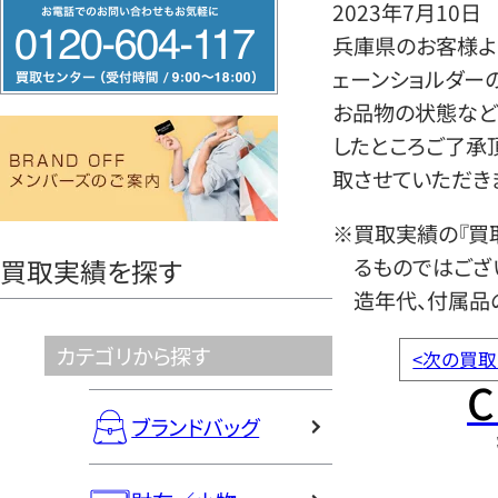
フ
2023年7月10日
リ
兵庫県のお客様よ
ー
ェーンショルダー
ダ
お品物の状態など
イ
したところご了承
ヤ
取させていただき
ル
※買取実績の『買
0120604117
るものではござ
買取実績を探す
造年代、付属品
カテゴリから探す
<
次の買取
C
ブランドバッグ