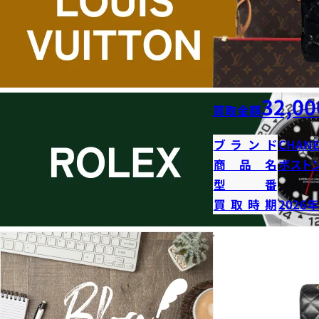
32,00
買取金額
ブランド
CHANE
商品名
ボストン
型番
買取時期
2026