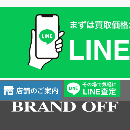
買
取
価
格
は
LINE
簡
単
査
店
定
舗
の
ご
案
内