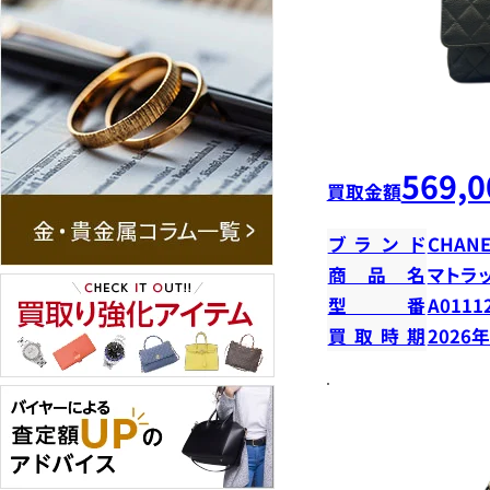
569,0
買取金額
ブランド
CHANE
商品名
マトラ
型番
A0111
買取時期
2026