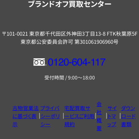
ブランドオフ買取センター
〒101-0021 東京都千代田区外神田3丁目13-8 FTK秋葉原5F
東京都公安委員会許可 第301061906960号
フ
リ
受付時間 / 9:00～18:00
ー
ダ
イ
会
古物営業法
プライバ
宅配買取サ
サイ
ダウン
ヤ
社
に基づく表
シーポリ
ービスご利用
トマ
ロード
ル
概
示
シー
規約
ップ
書類
0120604117
要