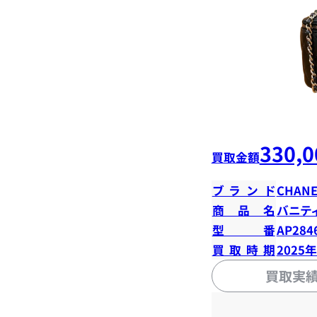
330,0
買取金額
ブランド
CHANE
商品名
バニテ
型番
AP284
買取時期
2025
買取実