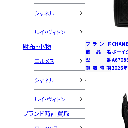
シャネル
ルイ・ヴィトン
ブランド
CHANE
財布・小物
商品名
ボーイ
型番
A6708
エルメス
買取時期
2026
シャネル
ルイ・ヴィトン
ブランド時計買取