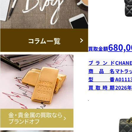
680,0
買取金額
ブランド
CHANE
商品名
マトラ
型番
A0111
買取時期
2026