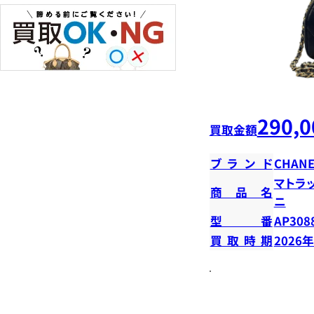
290,0
買取金額
ブランド
CHANE
マトラ
商品名
ニ
型番
AP308
買取時期
2026