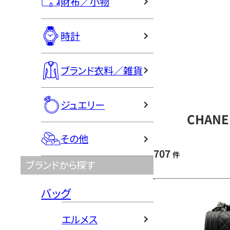
財布／小物
時計
ブランド衣料／雑貨
ジュエリー
CHAN
その他
707
件
ブランドから探す
バッグ
エルメス