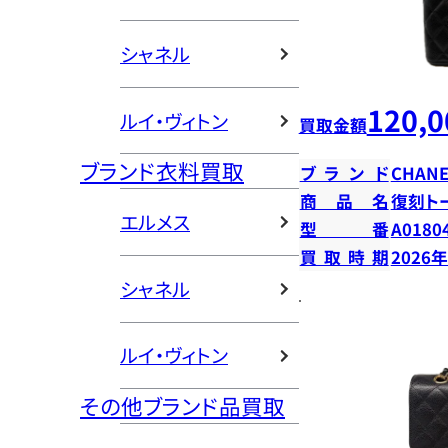
シャネル
120,0
ルイ・ヴィトン
買取金額
ブランド衣料買取
ブランド
CHANE
商品名
復刻ト
エルメス
型番
A0180
買取時期
2026
シャネル
ルイ・ヴィトン
その他ブランド品買取