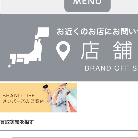
店
舗
検
索
買取実績を探す