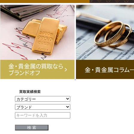
買取実績検索