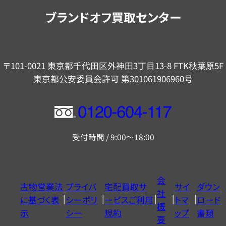
内
ブランドオフ買取センター
〒101-0021 東京都千代田区外神田3丁目13-8 FTK秋葉原5F
東京都公安委員会許可 第301061906960号
フ
リ
受付時間 / 9:00～18:00
ー
ダ
イ
会
古物営業法
プライバ
宅配買取サ
サイ
ダウン
ヤ
社
に基づく表
シーポリ
ービスご利用
トマ
ロード
ル
概
示
シー
規約
ップ
書類
0120604117
要