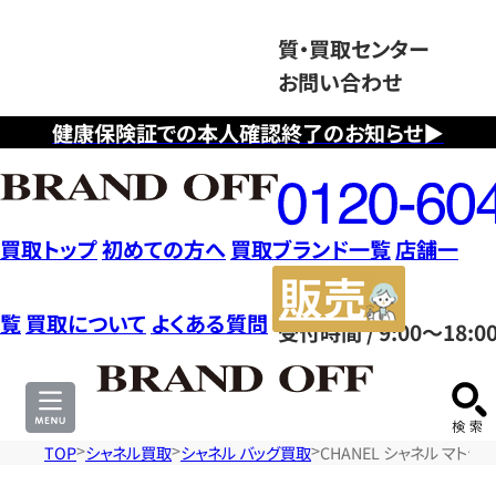
質・買取センター
お問い合わせ
健康保険証での本人確認終了のお知らせ▶
フ
リ
ー
ダ
買取トップ
初めての方へ
買取ブランド一覧
店舗一
イ
販
ヤ
売
覧
買取について
よくある質問
受付時間 / 9:00～18:0
ル
サ
0120604117
イ
ト
TOP
シャネル買取
シャネル バッグ買取
CHANEL シャネル マト