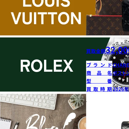
32,00
買取金額
ブランド
CHANE
商品名
ボストン
型番
買取時期
2026