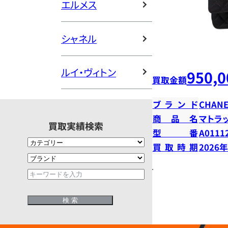
エルメス
シャネル
ルイ・ヴィトン
950,0
買取金額
ブランド
CHANE
商品名
マトラ
買取実績検索
型番
A0111
買取時期
2026