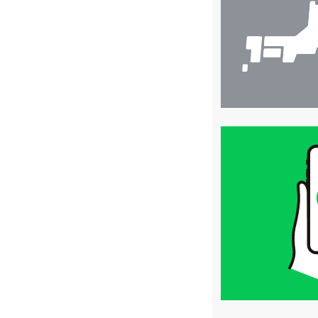
索
買
取
価
格
は
LINE
簡
単
査