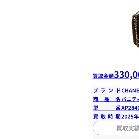
330,0
買取金額
ブランド
CHANE
商品名
バニテ
型番
AP284
買取時期
2025
買取実