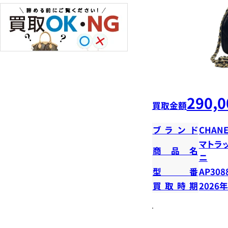
290,0
買取金額
ブランド
CHANE
マトラ
商品名
ニ
型番
AP308
買取時期
2026