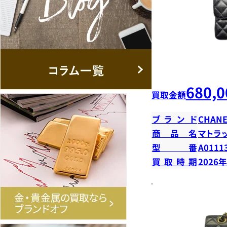
680,0
買取金額
ブランド
CHANE
商品名
マトラ
型番
A0111
買取時期
2026