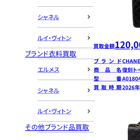
シャネル
ルイ・ヴィトン
120,0
買取金額
ブランド衣料買取
ブランド
CHANE
エルメス
商品名
復刻ト
型番
A0180
買取時期
2026
シャネル
ルイ・ヴィトン
その他ブランド品買取