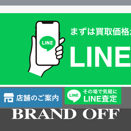
買
取
価
格
は
LINE
簡
単
査
店
定
舗
の
ご
案