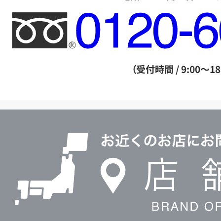
フ
リ
ー
ダ
（受付時間 / 9:00～18
イ
ヤ
ル
店
0120604117
舗
検
索