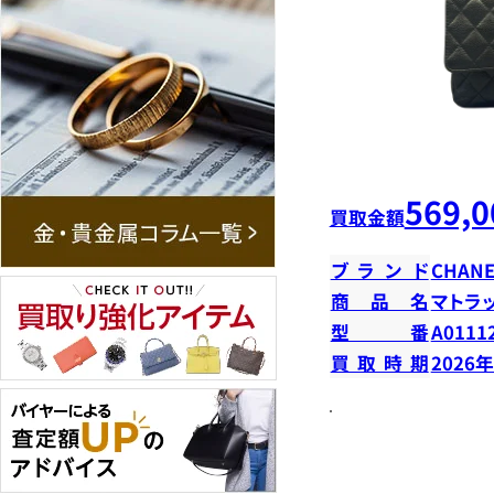
569,0
買取金額
ブランド
CHANE
商品名
マトラ
型番
A0111
買取時期
2026