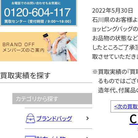
フ
2022年5月30日
リ
石川県のお客様より
ー
ョッピングバッグ
ダ
お品物の状態など
イ
したところご了承
ヤ
取させていただき
ル
0120604117
※買取実績の『買
買取実績を探す
るものではござ
造年代、付属品
カテゴリから探す
<
次の買取
C
ブランドバッグ