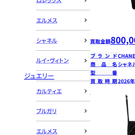
ロレックス
エルメス
800,0
シャネル
買取金額
ブランド
CHANE
ルイ・ヴィトン
商品名
シャネ
型番
ジュエリー
買取時期
2026
カルティエ
ブルガリ
エルメス