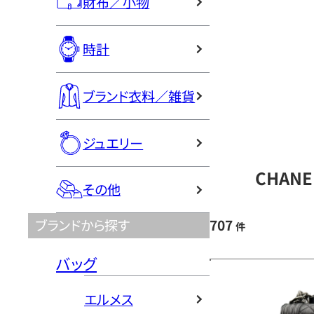
財布／小物
時計
ブランド衣料／雑貨
ジュエリー
CHAN
その他
707
ブランドから探す
件
バッグ
エルメス