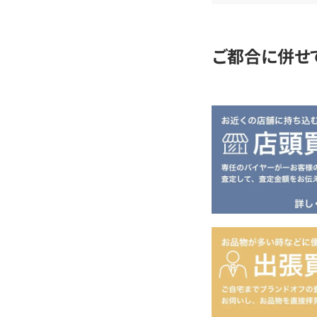
定
ご都合に併せ