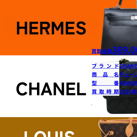
369,0
買取金額
ブランド
CHANE
商品名
チェー
型番
AS490
買取時期
2026