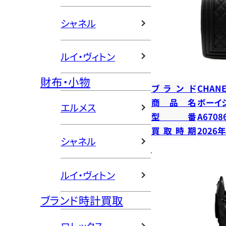
シャネル
ルイ・ヴィトン
財布・小物
ブランド
CHANE
商品名
ボーイ
エルメス
型番
A6708
買取時期
2026
シャネル
ルイ・ヴィトン
ブランド時計買取