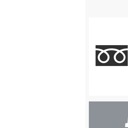
店
舗
検