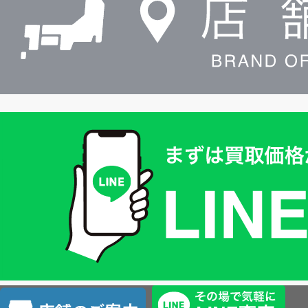
買
取
価
格
は
LINE
簡
単
査
店