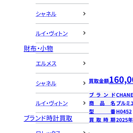
シャネル
ルイ・ヴィトン
財布・小物
エルメス
160,0
買取金額
シャネル
ブランド
CHANE
ルイ・ヴィトン
商品名
プルミ
型番
H0452
ブランド時計買取
買取時期
2025