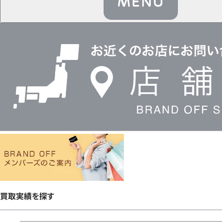
店
舗
検
索
買取実績を探す